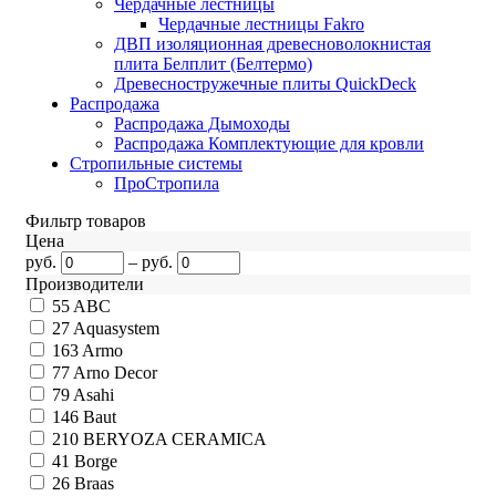
Чердачные лестницы
Чердачные лестницы Fakro
ДВП изоляционная древесноволокнистая
плита Белплит (Белтермо)
Древесностружечные плиты QuickDeck
Распродажа
Распродажа Дымоходы
Распродажа Комплектующие для кровли
Стропильные системы
ПроСтропила
Фильтр товаров
Цена
руб.
–
руб.
Производители
55
ABC
27
Aquasystem
163
Armo
77
Arno Decor
79
Asahi
146
Baut
210
BERYOZA CERAMICA
41
Borge
26
Braas