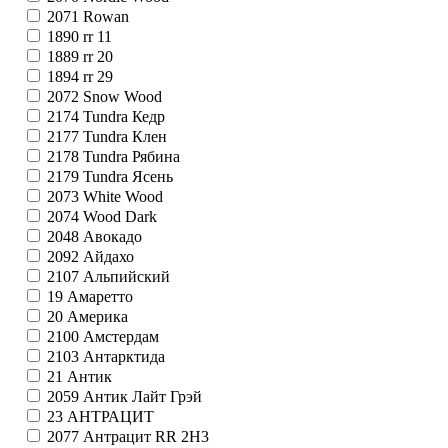
2071
Rowan
1890
rr 11
1889
rr 20
1894
rr 29
2072
Snow Wood
2174
Tundra Кедр
2177
Tundra Клен
2178
Tundra Рябина
2179
Tundra Ясень
2073
White Wood
2074
Wood Dark
2048
Авокадо
2092
Айдахо
2107
Альпийский
19
Амаретто
20
Америка
2100
Амстердам
2103
Антарктида
21
Антик
2059
Антик Лайт Грэй
23
АНТРАЦИТ
2077
Антрацит RR 2H3