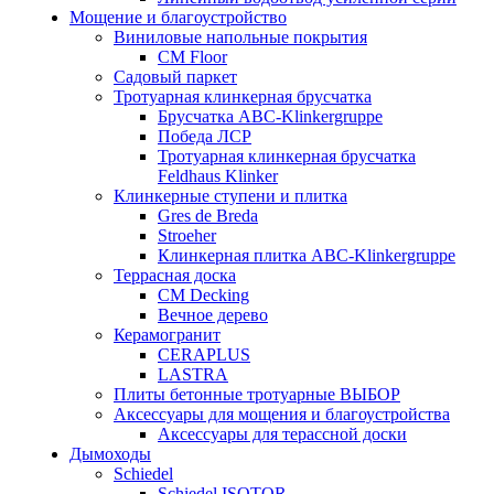
Мощение и благоустройство
Виниловые напольные покрытия
CM Floor
Садовый паркет
Тротуарная клинкерная брусчатка
Брусчатка АВС-Klinkergruppe
Победа ЛСР
Тротуарная клинкерная брусчатка
Feldhaus Klinker
Клинкерные ступени и плитка
Gres de Breda
Stroeher
Клинкерная плитка ABC-Klinkergruppe
Террасная доска
CM Decking
Вечное дерево
Керамогранит
CERAPLUS
LASTRA
Плиты бетонные тротуарные ВЫБОР
Аксессуары для мощения и благоустройства
Аксессуары для терассной доски
Дымоходы
Schiedel
Schiedel ISOTOR