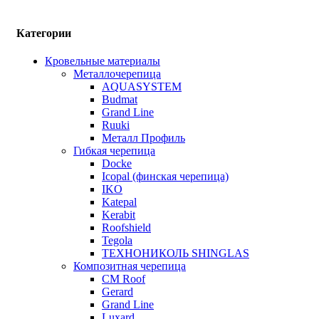
Категории
Кровельные материалы
Металлочерепица
AQUASYSTEM
Budmat
Grand Line
Ruuki
Металл Профиль
Гибкая черепица
Docke
Icopal (финская черепица)
IKO
Katepal
Kerabit
Roofshield
Tegola
ТЕХНОНИКОЛЬ SHINGLAS
Композитная черепица
CM Roof
Gerard
Grand Line
Luxard