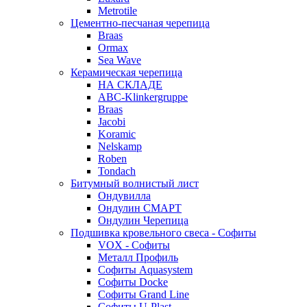
Metrotile
Цементно-песчаная черепица
Braas
Ormax
Sea Wave
Керамическая черепица
НА СКЛАДЕ
ABC-Klinkergruppe
Braas
Jacobi
Koramic
Nelskamp
Roben
Tondach
Битумный волнистый лист
Ондувилла
Ондулин СМАРТ
Ондулин Черепица
Подшивка кровельного свеса - Софиты
VOX - Софиты
Металл Профиль
Софиты Aquasystem
Софиты Docke
Софиты Grand Line
Софиты U-Plast