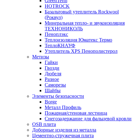
GreenTerm
HOTROCK
Базальтовый утеплитель Rockwool
(Роквул)
Минеральная тепло- и звукоизоляция
ТЕХНОНИКОЛЬ
Пеноплэкс
Теплоизоляция Юматекс Термо
ТеплоКНАУФ
Утеплитель XPS Пенополистерол
Метизы
Гайки
Гвозди
Дюбеля
Разное
Саморезы
Шайбы
Элементы безопасности
Borge
Металл Профиль
Пожарная/стеновая лестница
Снегозадержание для фальцевой кровли
OSB плита
Доборные изделия из металла
Цементно-стружечная плита