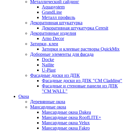
Металлический сайдинг
Aquasystem
GrandLine
Металл профиль
Декоративная штукатурка
Декоративная штукатурка Ceresit
Декоративные изделия
Arno Decor
Затирки, клеи
Затирки и клеевые растворы QuickMix
Доборные элементы для фасада
Docke
Nailite
U-Plast
Фасадные доски из ДПК
Фасадные доски из ДПК "CM Cladding"
Фасадные и стеновые панели из ДПК
"CM WALL"
Окна
Деревянные окна
Мансардные окна
Мансардные окна Dakea
Мансардные окна RoofLITE+
Мансардные окна Velux
Мансардные окна Fakro