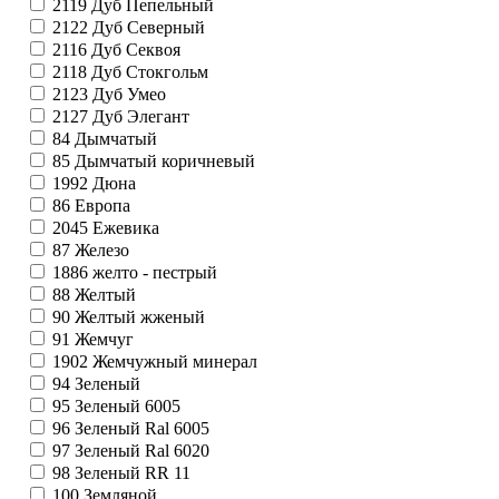
2119
Дуб Пепельный
2122
Дуб Северный
2116
Дуб Секвоя
2118
Дуб Стокгольм
2123
Дуб Умео
2127
Дуб Элегант
84
Дымчатый
85
Дымчатый коричневый
1992
Дюна
86
Европа
2045
Ежевика
87
Железо
1886
желто - пестрый
88
Желтый
90
Желтый жженый
91
Жемчуг
1902
Жемчужный минерал
94
Зеленый
95
Зеленый 6005
96
Зеленый Ral 6005
97
Зеленый Ral 6020
98
Зеленый RR 11
100
Земляной