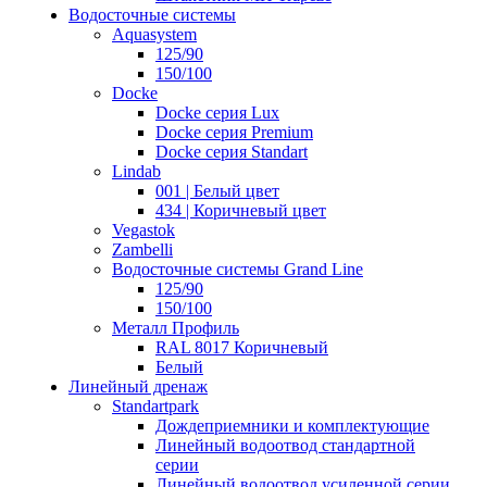
Водосточные системы
Aquasystem
125/90
150/100
Docke
Docke серия Lux
Docke серия Premium
Docke серия Standart
Lindab
001 | Белый цвет
434 | Коричневый цвет
Vegastok
Zambelli
Водосточные системы Grand Line
125/90
150/100
Металл Профиль
RAL 8017 Коричневый
Белый
Линейный дренаж
Standartpark
Дождеприемники и комплектующие
Линейный водоотвод стандартной
серии
Линейный водоотвод усиленной серии