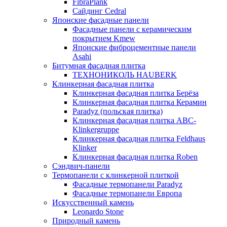
FibraPlank
Сайдинг Cedral
Японские фасадные панели
Фасадные панели с керамическим
покрытием Kmew
Японские фиброцементные панели
Asahi
Битумная фасадная плитка
ТЕХНОНИКОЛЬ HAUBERK
Клинкерная фасадная плитка
Клинкерная фасадная плитка Берёза
Клинкерная фасадная плитка Керамин
Paradyz (польская плитка)
Клинкерная фасадная плитка ABC-
Klinkergruppe
Клинкерная фасадная плитка Feldhaus
Klinker
Клинкерная фасадная плитка Roben
Сэндвич-панели
Термопанели с клинкерной плиткой
Фасадные термопанели Paradyz
Фасадные термопанели Европа
Искусственный камень
Leonardo Stone
Природный камень