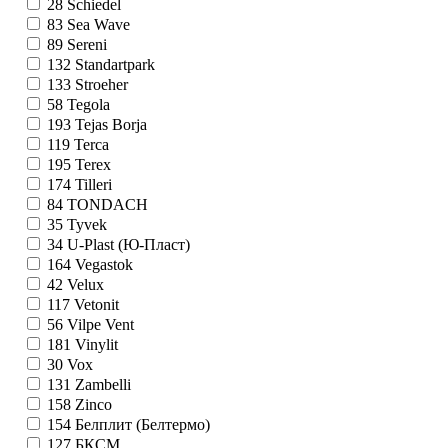
28
Schiedel
83
Sea Wave
89
Sereni
132
Standartpark
133
Stroeher
58
Tegola
193
Tejas Borja
119
Terca
195
Terex
174
Tilleri
84
TONDACH
35
Tyvek
34
U-Plast (Ю-Пласт)
164
Vegastok
42
Velux
117
Vetonit
56
Vilpe Vent
181
Vinylit
30
Vox
131
Zambelli
158
Zinco
154
Белплит (Белтермо)
127
БКСМ