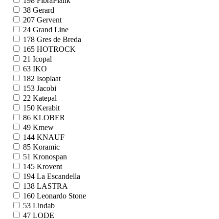
198
FibraPlank
38
Gerard
207
Gervent
24
Grand Line
178
Gres de Breda
165
HOTROCK
21
Icopal
63
IKO
182
Isoplaat
153
Jacobi
22
Katepal
150
Kerabit
86
KLOBER
49
Kmew
144
KNAUF
85
Koramic
51
Kronospan
145
Krovent
194
La Escandella
138
LASTRA
160
Leonardo Stone
53
Lindab
47
LODE