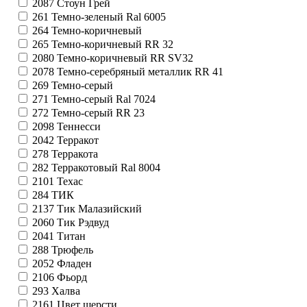
2087
Стоун Грей
261
Темно-зеленый Ral 6005
264
Темно-коричневый
265
Темно-коричневый RR 32
2080
Темно-коричневый RR SV32
2078
Темно-серебряный металлик RR 41
269
Темно-серый
271
Темно-серый Ral 7024
272
Темно-серый RR 23
2098
Теннесси
2042
Терракот
278
Терракота
282
Терракотовый Ral 8004
2101
Техас
284
ТИК
2137
Тик Малазийский
2060
Тик Рэдвуд
2041
Титан
288
Трюфель
2052
Фладен
2106
Фьорд
293
Халва
2161
Цвет шерсти