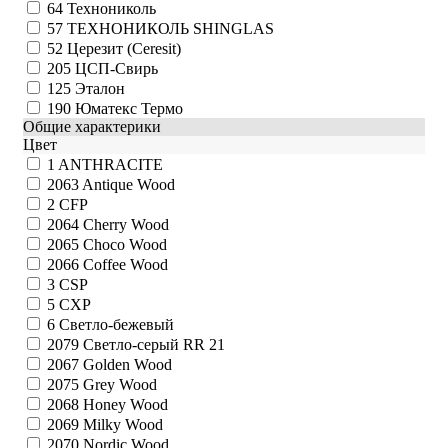
64
Технониколь
57
ТЕХНОНИКОЛЬ SHINGLAS
52
Церезит (Ceresit)
205
ЦСП-Свирь
125
Эталон
190
Юматекс Термо
Общие характерики
Цвет
1
ANTHRACITE
2063
Antique Wood
2
CFP
2064
Cherry Wood
2065
Choco Wood
2066
Coffee Wood
3
CSP
5
CXP
6
Cветло-бежевый
2079
Cветло-серый RR 21
2067
Golden Wood
2075
Grey Wood
2068
Honey Wood
2069
Milky Wood
2070
Nordic Wood