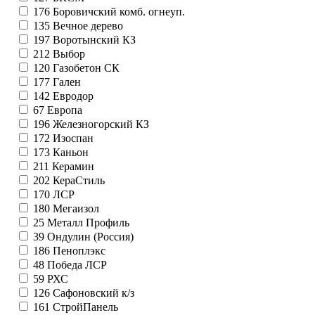
176
Боровичский комб. огнеуп.
135
Вечное дерево
197
Воротынский КЗ
212
Выбор
120
Газобетон СК
177
Гален
142
Евродор
67
Европа
196
Железногорский КЗ
172
Изоспан
173
Каньон
211
Керамин
202
КераСтиль
170
ЛСР
180
Мегаизол
25
Металл Профиль
39
Ондулин (Россия)
186
Пеноплэкс
48
Победа ЛСР
59
РХС
126
Сафоновский к/з
161
СтройПанель