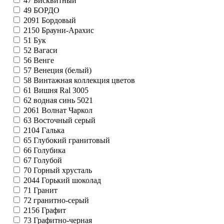
47
Бисквитный
49
БОРДО
2091
Бордовый
2150
Брауни-Арахис
51
Бук
52
Вагаси
56
Венге
57
Венеция (белый)
58
Винтажная коллекция цветов
61
Вишня Ral 3005
62
водная синь 5021
2061
Волнат Чаркол
63
Восточный серый
2104
Галька
65
Глубокий гранитовый
66
Голубика
67
Голубой
70
Горный хрусталь
2044
Горький шоколад
71
Гранит
72
гранитно-серый
2156
Графит
73
Графитно-черная