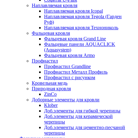
Наплавляемая кровля
Наплавляемая кровля Icopal
Наплавляемая кровля Tegola (Гарден
Руф)
Наплавляемая кровля Технониколь
Фальцевая кровля
Фальцевая кровля Grand Line
Фальцевые панели AQUACLICK
(Aquasystem)
Фальцевая кровля Armo
Профнастил
Профнастил Grandline
Профнастил Металл Профиль
Профнастил с рисунком
Кровельная медь
Природная кровля
ZinCo
Доборные элементы для кровли
Klober
Доб.элементы для гибкой черепицы
Доб.элементы для керамической
черепицы
Доб.элементы для цементно-песчаной
черепицы