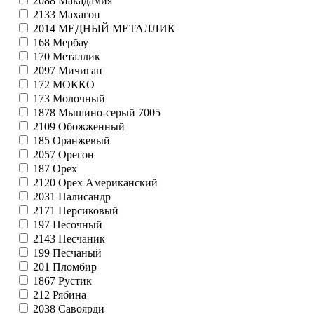
2088
Макадамия
2133
Махагон
2014
МЕДНЫЙ МЕТАЛЛИК
168
Мербау
170
Металлик
2097
Мичиган
172
МОККО
173
Молочный
1878
Мышино-серый 7005
2109
Обожженный
185
Оранжевый
2057
Орегон
187
Орех
2120
Орех Американский
2031
Палисандр
2171
Персиковый
197
Песочный
2143
Песчаник
199
Песчаный
201
Пломбир
1867
Рустик
212
Рябина
2038
Савоярди