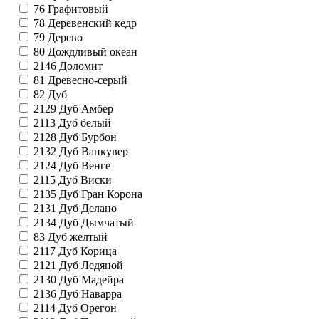
76
Графитовый
78
Деревенский кедр
79
Дерево
80
Дождливый океан
2146
Доломит
81
Древесно-серый
82
Дуб
2129
Дуб Амбер
2113
Дуб белый
2128
Дуб Бурбон
2132
Дуб Ванкувер
2124
Дуб Венге
2115
Дуб Виски
2135
Дуб Гран Корона
2131
Дуб Делано
2134
Дуб Дымчатый
83
Дуб желтый
2117
Дуб Корица
2121
Дуб Ледяной
2130
Дуб Мадейра
2136
Дуб Наварра
2114
Дуб Орегон