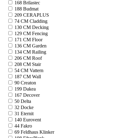
168
Brilastec
188
Budmat
209
CERAPLUS
74
CM Cladding
130
CM Decking
129
CM Fencing
171
CM Floor
136
CM Garden
134
CM Railing
206
CM Roof
208
CM Stair
54
CM Vattern
187
CM Wall
90
Creaton
199
Dakea
167
Decover
50
Delta
32
Docke
31
Eternit
140
Eurovent
44
Fakro
69
Feldhaus Klinker