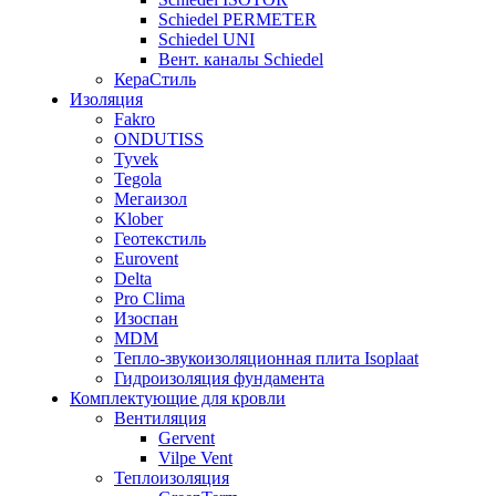
Schiedel PERMETER
Schiedel UNI
Вент. каналы Schiedel
КераСтиль
Изоляция
Fakro
ONDUTISS
Tyvek
Tegola
Мегаизол
Klober
Геотекстиль
Eurovent
Delta
Pro Clima
Изоспан
MDM
Тепло-звукоизоляционная плита Isoplaat
Гидроизоляция фундамента
Комплектующие для кровли
Вентиляция
Gervent
Vilpe Vent
Теплоизоляция