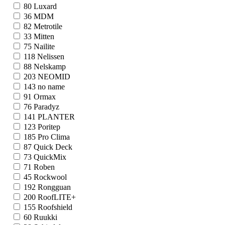
80
Luxard
36
MDM
82
Metrotile
33
Mitten
75
Nailite
118
Nelissen
88
Nelskamp
203
NEOMID
143
no name
91
Ormax
76
Paradyz
141
PLANTER
123
Poritep
185
Pro Clima
87
Quick Deck
73
QuickMix
71
Roben
45
Rockwool
192
Rongguan
200
RoofLITE+
155
Roofshield
60
Ruukki