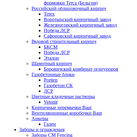
формовки Terca (Бельгия)
Российский облицовочный кирпич
Terex
Воротынский кирпичный завод
Железногорский кирпичный завод
Победа ЛСР
Сафоновский кирпичный завод
Рядовой строительный кирпич
БКСМ
Победа ЛСР
Эталон
Шамотный кирпич
Боровичский комбинат огнеупоров
Газобетонные блоки
Poritep
Газобетон СК
ЛСР
Цветные кладочные растворы
Vetonit
Кирпичные перемычки Baut
Вентиляционные коробочки Baut
Анкеры
Гален
Заборы и ограждения
Заборы CM Fencing