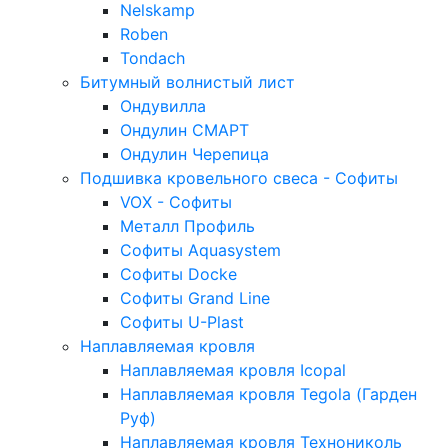
Nelskamp
Roben
Tondach
Битумный волнистый лист
Ондувилла
Ондулин СМАРТ
Ондулин Черепица
Подшивка кровельного свеса - Софиты
VOX - Софиты
Металл Профиль
Софиты Aquasystem
Софиты Docke
Софиты Grand Line
Софиты U-Plast
Наплавляемая кровля
Наплавляемая кровля Icopal
Наплавляемая кровля Tegola (Гарден
Руф)
Наплавляемая кровля Технониколь