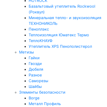
HOTROCK
Базальтовый утеплитель Rockwool
(Роквул)
Минеральная тепло- и звукоизоляция
ТЕХНОНИКОЛЬ
Пеноплэкс
Теплоизоляция Юматекс Термо
ТеплоКНАУФ
Утеплитель XPS Пенополистерол
Метизы
Гайки
Гвозди
Дюбеля
Разное
Саморезы
Шайбы
Элементы безопасности
Borge
Металл Профиль