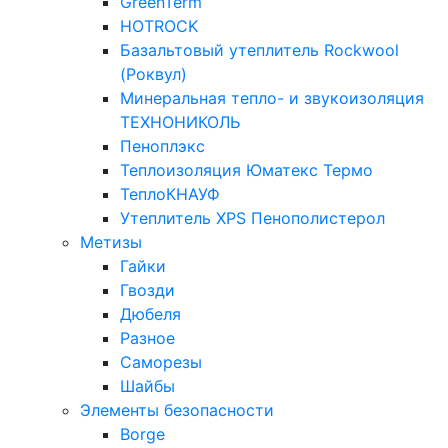
GreenTerm
HOTROCK
Базальтовый утеплитель Rockwool
(Роквул)
Минеральная тепло- и звукоизоляция
ТЕХНОНИКОЛЬ
Пеноплэкс
Теплоизоляция Юматекс Термо
ТеплоКНАУФ
Утеплитель XPS Пенополистерол
Метизы
Гайки
Гвозди
Дюбеля
Разное
Саморезы
Шайбы
Элементы безопасности
Borge