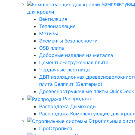
Комплектующ
для кровли
Вентиляция
Теплоизоляция
Метизы
Элементы безопасности
OSB плита
Доборные изделия из металла
Цементно-стружечная плита
Чердачные лестницы
ДВП изоляционная древесноволокнист
плита Белплит (Белтермо)
Древесностружечные плиты QuickDeck
Распродажа
Распродажа Дымоходы
Распродажа Комплектующие для кров
Стропильные сис
ПроСтропила