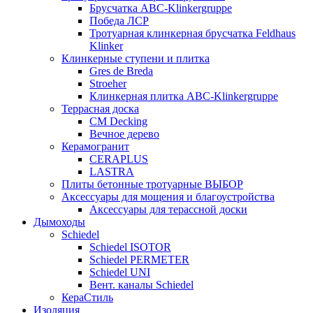
Брусчатка АВС-Klinkergruppe
Победа ЛСР
Тротуарная клинкерная брусчатка Feldhaus
Klinker
Клинкерные ступени и плитка
Gres de Breda
Stroeher
Клинкерная плитка ABC-Klinkergruppe
Террасная доска
CM Decking
Вечное дерево
Керамогранит
CERAPLUS
LASTRA
Плиты бетонные тротуарные ВЫБОР
Аксессуары для мощения и благоустройства
Аксессуары для терассной доски
Дымоходы
Schiedel
Schiedel ISOTOR
Schiedel PERMETER
Schiedel UNI
Вент. каналы Schiedel
КераСтиль
Изоляция