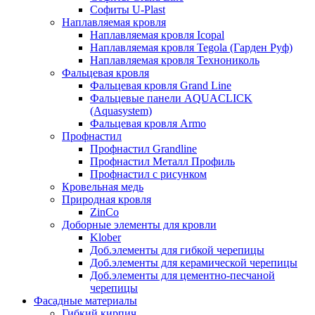
Софиты U-Plast
Наплавляемая кровля
Наплавляемая кровля Icopal
Наплавляемая кровля Tegola (Гарден Руф)
Наплавляемая кровля Технониколь
Фальцевая кровля
Фальцевая кровля Grand Line
Фальцевые панели AQUACLICK
(Aquasystem)
Фальцевая кровля Armo
Профнастил
Профнастил Grandline
Профнастил Металл Профиль
Профнастил с рисунком
Кровельная медь
Природная кровля
ZinCo
Доборные элементы для кровли
Klober
Доб.элементы для гибкой черепицы
Доб.элементы для керамической черепицы
Доб.элементы для цементно-песчаной
черепицы
Фасадные материалы
Гибкий кирпич