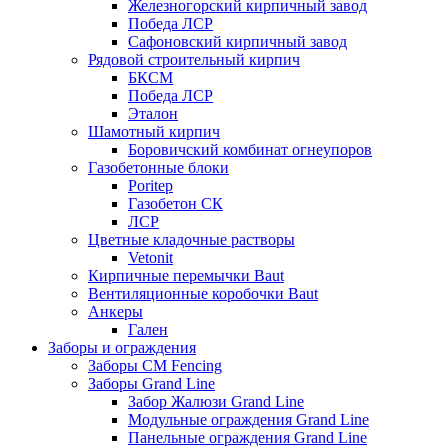
Железногорский кирпичный завод
Победа ЛСР
Сафоновский кирпичный завод
Рядовой строительный кирпич
БКСМ
Победа ЛСР
Эталон
Шамотный кирпич
Боровичский комбинат огнеупоров
Газобетонные блоки
Poritep
Газобетон СК
ЛСР
Цветные кладочные растворы
Vetonit
Кирпичные перемычки Baut
Вентиляционные коробочки Baut
Анкеры
Гален
Заборы и ограждения
Заборы CM Fencing
Заборы Grand Line
Забор Жалюзи Grand Line
Модульные ограждения Grand Line
Панельные ограждения Grand Line