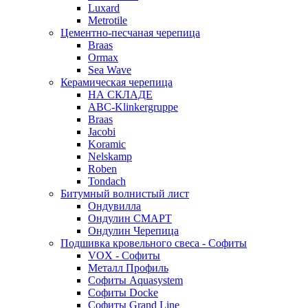
Luxard
Metrotile
Цементно-песчаная черепица
Braas
Ormax
Sea Wave
Керамическая черепица
НА СКЛАДЕ
ABC-Klinkergruppe
Braas
Jacobi
Koramic
Nelskamp
Roben
Tondach
Битумный волнистый лист
Ондувилла
Ондулин СМАРТ
Ондулин Черепица
Подшивка кровельного свеса - Софиты
VOX - Софиты
Металл Профиль
Софиты Aquasystem
Софиты Docke
Софиты Grand Line