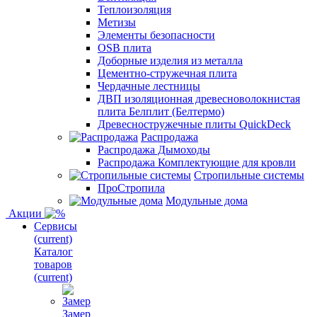
Теплоизоляция
Метизы
Элементы безопасности
OSB плита
Доборные изделия из металла
Цементно-стружечная плита
Чердачные лестницы
ДВП изоляционная древесноволокнистая
плита Белплит (Белтермо)
Древесностружечные плиты QuickDeck
Распродажа
Распродажа Дымоходы
Распродажа Комплектующие для кровли
Стропильные системы
ПроСтропила
Модульные дома
Акции
Сервисы
(current)
Каталог
товаров
(current)
Замер