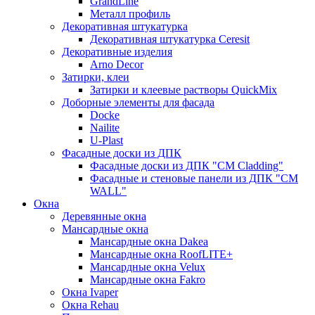
GrandLine
Металл профиль
Декоративная штукатурка
Декоративная штукатурка Ceresit
Декоративные изделия
Arno Decor
Затирки, клеи
Затирки и клеевые растворы QuickMix
Доборные элементы для фасада
Docke
Nailite
U-Plast
Фасадные доски из ДПК
Фасадные доски из ДПК "CM Cladding"
Фасадные и стеновые панели из ДПК "CM
WALL"
Окна
Деревянные окна
Мансардные окна
Мансардные окна Dakea
Мансардные окна RoofLITE+
Мансардные окна Velux
Мансардные окна Fakro
Окна Ivaper
Окна Rehau