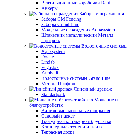
Вентиляционные коробочки Baut
Анкеры
Заборы и ограждения
Заборы CM Fencing
Заборы Grand Line
Модульные ограждения Aquasystem
Штакетник металлический Металл
Профиль
Водосточные системы
Aquasystem
Docke
Lindab
Vegastok
Zambelli
Водосточные системы Grand Line
Металл Профиль
Линейный дренаж
Standartpark
Мощение и
благоустройство
Виниловые напольные покрытия
Садовый паркет
Тротуарная клинкерная брусчатка
Клинкерные ступени и плитка
Террасная доска