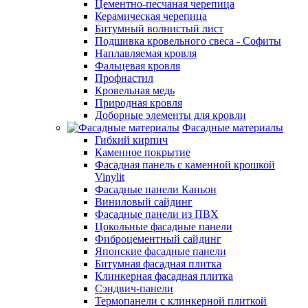
Цементно-песчаная черепица
Керамическая черепица
Битумный волнистый лист
Подшивка кровельного свеса - Софиты
Наплавляемая кровля
Фальцевая кровля
Профнастил
Кровельная медь
Природная кровля
Доборные элементы для кровли
Фасадные материалы
Гибкий кирпич
Каменное покрытие
Фасадная панель с каменной крошкой
Vinylit
Фасадные панели Каньон
Виниловый сайдинг
Фасадные панели из ПВХ
Цокольные фасадные панели
Фиброцементный сайдинг
Японские фасадные панели
Битумная фасадная плитка
Клинкерная фасадная плитка
Сэндвич-панели
Термопанели с клинкерной плиткой