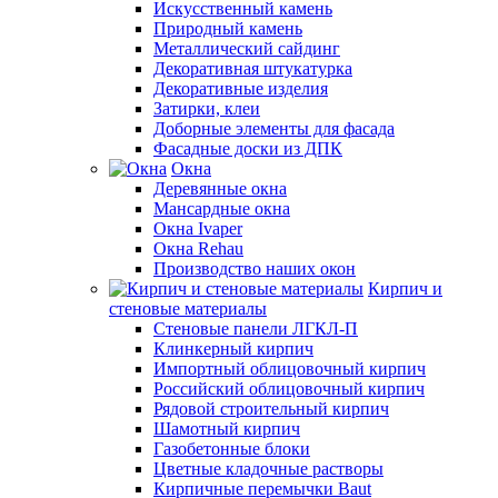
Искусственный камень
Природный камень
Металлический сайдинг
Декоративная штукатурка
Декоративные изделия
Затирки, клеи
Доборные элементы для фасада
Фасадные доски из ДПК
Окна
Деревянные окна
Мансардные окна
Окна Ivaper
Окна Rehau
Производство наших окон
Кирпич и
стеновые материалы
Стеновые панели ЛГКЛ-П
Клинкерный кирпич
Импортный облицовочный кирпич
Российский облицовочный кирпич
Рядовой строительный кирпич
Шамотный кирпич
Газобетонные блоки
Цветные кладочные растворы
Кирпичные перемычки Baut