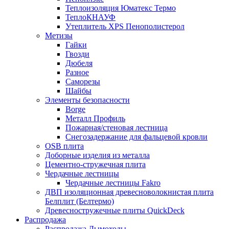
Теплоизоляция Юматекс Термо
ТеплоКНАУФ
Утеплитель XPS Пенополистерол
Метизы
Гайки
Гвозди
Дюбеля
Разное
Саморезы
Шайбы
Элементы безопасности
Borge
Металл Профиль
Пожарная/стеновая лестница
Снегозадержание для фальцевой кровли
OSB плита
Доборные изделия из металла
Цементно-стружечная плита
Чердачные лестницы
Чердачные лестницы Fakro
ДВП изоляционная древесноволокнистая плита
Белплит (Белтермо)
Древесностружечные плиты QuickDeck
Распродажа
Распродажа Дымоходы