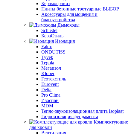
Керамогранит
Плиты бетонные тротуарные ВЫБОР
Аксессуары для мощения и
благоустройства
Дымоходы
Schiedel
КераСтиль
Изоляция
Fakro
ONDUTISS
Tyvek
Tegola
Мегаизол
Klober
Геотекстиль
Eurovent
Delta
Pro Clima
Изоспан
MDM
Тепло-звукоизоляционная плита Isoplaat
Гидроизоляция фундамента
Комплектующие
для кровли
Вентиляция