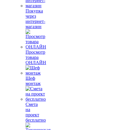
Покупка
через
интернет-
магазин
Просмотр
товара
ОНЛАЙН
Шеф
монтаж
Смета
на
проект
бесплатно