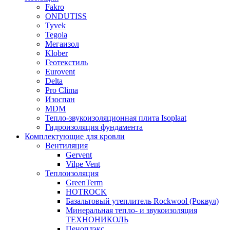
Fakro
ONDUTISS
Tyvek
Tegola
Мегаизол
Klober
Геотекстиль
Eurovent
Delta
Pro Clima
Изоспан
MDM
Тепло-звукоизоляционная плита Isoplaat
Гидроизоляция фундамента
Комплектующие для кровли
Вентиляция
Gervent
Vilpe Vent
Теплоизоляция
GreenTerm
HOTROCK
Базальтовый утеплитель Rockwool (Роквул)
Минеральная тепло- и звукоизоляция
ТЕХНОНИКОЛЬ
Пеноплэкс