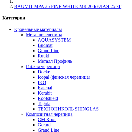
BAUMIT MPA 35 FINE WHITE MR 20 БЕЛАЯ 25 кГ
Категории
Кровельные материалы
Металлочерепица
AQUASYSTEM
Budmat
Grand Line
Ruuki
Металл Профиль
Гибкая черепица
Docke
Icopal (финская черепица)
IKO
Katepal
Kerabit
Roofshield
Tegola
ТЕХНОНИКОЛЬ SHINGLAS
Композитная черепица
CM Roof
Gerard
Grand Line