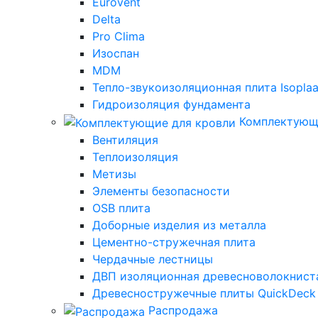
Eurovent
Delta
Pro Clima
Изоспан
MDM
Тепло-звукоизоляционная плита Isoplaa
Гидроизоляция фундамента
Комплектующ
Вентиляция
Теплоизоляция
Метизы
Элементы безопасности
OSB плита
Доборные изделия из металла
Цементно-стружечная плита
Чердачные лестницы
ДВП изоляционная древесноволокниста
Древесностружечные плиты QuickDeck
Распродажа