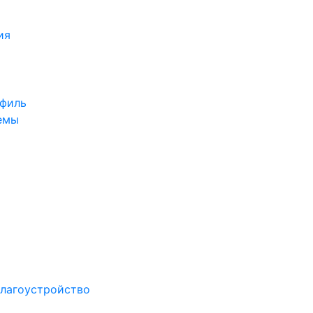
ия
офиль
емы
лагоустройство