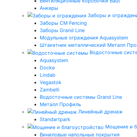
Вентиляционные коробочки Baut
Анкеры
Заборы и огражден
Заборы CM Fencing
Заборы Grand Line
Модульные ограждения Aquasystem
Штакетник металлический Металл Пр
Водосточные сист
Aquasystem
Docke
Lindab
Vegastok
Zambelli
Водосточные системы Grand Line
Металл Профиль
Линейный дренаж
Standartpark
Мощение и б
Виниловые напольные покрытия