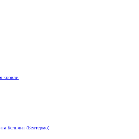
я кровли
та Белплит (Белтермо)