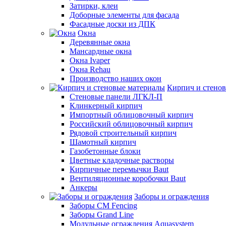
Затирки, клеи
Доборные элементы для фасада
Фасадные доски из ДПК
Окна
Деревянные окна
Мансардные окна
Окна Ivaper
Окна Rehau
Производство наших окон
Кирпич и стено
Стеновые панели ЛГКЛ-П
Клинкерный кирпич
Импортный облицовочный кирпич
Российский облицовочный кирпич
Рядовой строительный кирпич
Шамотный кирпич
Газобетонные блоки
Цветные кладочные растворы
Кирпичные перемычки Baut
Вентиляционные коробочки Baut
Анкеры
Заборы и ограждения
Заборы CM Fencing
Заборы Grand Line
Модульные ограждения Aquasystem