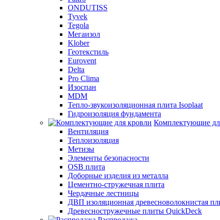
ONDUTISS
Tyvek
Tegola
Мегаизол
Klober
Геотекстиль
Eurovent
Delta
Pro Clima
Изоспан
MDM
Тепло-звукоизоляционная плита Isoplaat
Гидроизоляция фундамента
Комплектующие дл
Вентиляция
Теплоизоляция
Метизы
Элементы безопасности
OSB плита
Доборные изделия из металла
Цементно-стружечная плита
Чердачные лестницы
ДВП изоляционная древесноволокнистая пли
Древесностружечные плиты QuickDeck
Распродажа