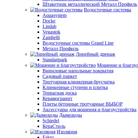
Штакетник металлический Металл Профиль
Водосточные системы
Aquasystem
Docke
Lindab
Vegastok
Zambelli
Водосточные системы Grand Line
Металл Профиль
Линейный дренаж
Standartpark
Мощение и благоу
Виниловые напольные покрытия
Садовый паркет
Тротуарная клинкерная брусчатка
Клинкерные ступени и плитка
Террасная доска
Керамогранит
Плиты бетонные тротуарные ВЫБОР
Аксессуары для мощения и благоустройства
Дымоходы
Schiedel
КераСтиль
Изоляция
Fakro