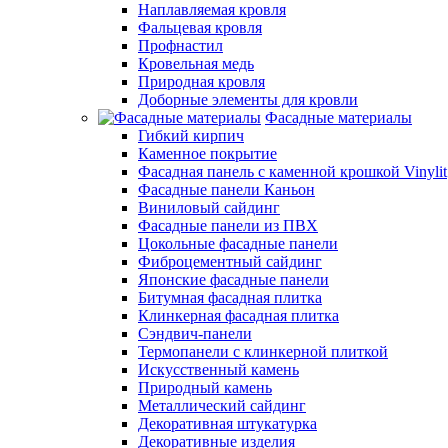
Наплавляемая кровля
Фальцевая кровля
Профнастил
Кровельная медь
Природная кровля
Доборные элементы для кровли
Фасадные материалы
Гибкий кирпич
Каменное покрытие
Фасадная панель с каменной крошкой Vinylit
Фасадные панели Каньон
Виниловый сайдинг
Фасадные панели из ПВХ
Цокольные фасадные панели
Фиброцементный сайдинг
Японские фасадные панели
Битумная фасадная плитка
Клинкерная фасадная плитка
Сэндвич-панели
Термопанели с клинкерной плиткой
Искусственный камень
Природный камень
Металлический сайдинг
Декоративная штукатурка
Декоративные изделия