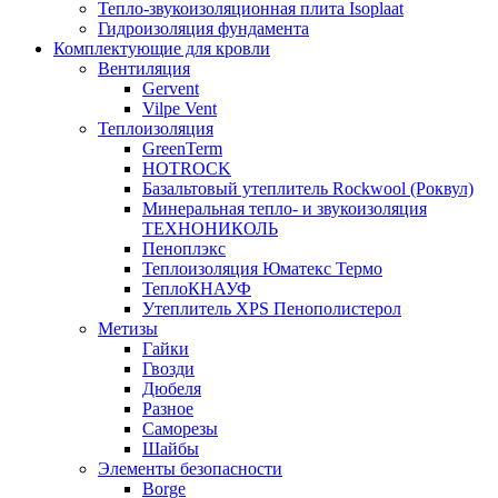
Тепло-звукоизоляционная плита Isoplaat
Гидроизоляция фундамента
Комплектующие для кровли
Вентиляция
Gervent
Vilpe Vent
Теплоизоляция
GreenTerm
HOTROCK
Базальтовый утеплитель Rockwool (Роквул)
Минеральная тепло- и звукоизоляция
ТЕХНОНИКОЛЬ
Пеноплэкс
Теплоизоляция Юматекс Термо
ТеплоКНАУФ
Утеплитель XPS Пенополистерол
Метизы
Гайки
Гвозди
Дюбеля
Разное
Саморезы
Шайбы
Элементы безопасности
Borge