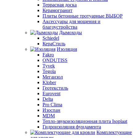
Террасная доска
Керамогранит
Плиты бетонные тротуарные ВЫБОР
Аксессуары для мощения и
благоустройства
Дымоходы
Schiedel
КераСтиль
Изоляция
Fakro
ONDUTISS
Tyvek
Tegola
Мегаизол
Klober
Геотекстиль
Eurovent
Delta
Pro Clima
Изоспан
MDM
Тепло-звукоизоляционная плита Isoplaat
Гидроизоляция фундамента
Комплектующие
для кровли