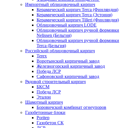
Импортный облицовочный кирпич
Керамический кирпич Terca (Финляндия)
Керамический кирпич Terca (Эстония)
Керамический кирпич Tilleri (Финляндия)
Облицовочный кирпич LODE
Облицовочный кирпич ручной формовки
Nelissen (Бельгия)
Облицовочный кирпич ручной формовки
Terca (Бельгия)
Российский облицовочный кирпич
Terex
Воротынский кирпичный завод
Железногорский кирпичный завод
Победа ЛСР
Сафоновский кирпичный завод
Рядовой строительный кирпич
БКСМ
Победа ЛСР
Эталон
Шамотный кирпич
Боровичский комбинат огнеупоров
Газобетонные блоки
Poritep
Газобетон СК
ЛСР