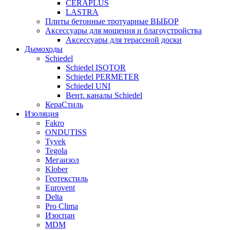
CERAPLUS
LASTRA
Плиты бетонные тротуарные ВЫБОР
Аксессуары для мощения и благоустройства
Аксессуары для терассной доски
Дымоходы
Schiedel
Schiedel ISOTOR
Schiedel PERMETER
Schiedel UNI
Вент. каналы Schiedel
КераСтиль
Изоляция
Fakro
ONDUTISS
Tyvek
Tegola
Мегаизол
Klober
Геотекстиль
Eurovent
Delta
Pro Clima
Изоспан
MDM