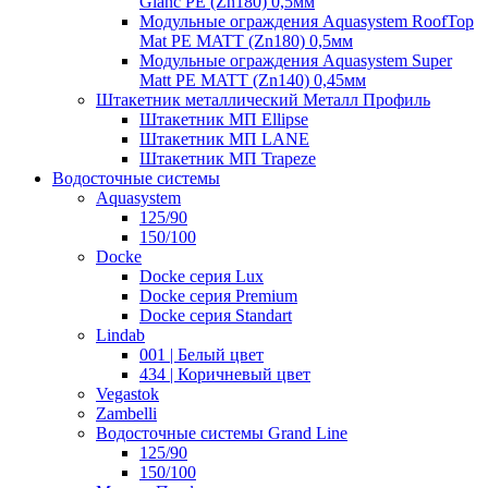
Glanc PE (Zn180) 0,5мм
Модульные ограждения Aquasystem RoofTop
Mat PE MATT (Zn180) 0,5мм
Модульные ограждения Aquasystem Super
Matt PE MATT (Zn140) 0,45мм
Штакетник металлический Металл Профиль
Штакетник МП Ellipse
Штакетник МП LANE
Штакетник МП Trapeze
Водосточные системы
Aquasystem
125/90
150/100
Docke
Docke серия Lux
Docke серия Premium
Docke серия Standart
Lindab
001 | Белый цвет
434 | Коричневый цвет
Vegastok
Zambelli
Водосточные системы Grand Line
125/90
150/100