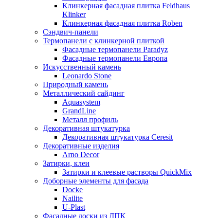
Клинкерная фасадная плитка Feldhaus
Klinker
Клинкерная фасадная плитка Roben
Сэндвич-панели
Термопанели с клинкерной плиткой
Фасадные термопанели Paradyz
Фасадные термопанели Европа
Искусственный камень
Leonardo Stone
Природный камень
Металлический сайдинг
Aquasystem
GrandLine
Металл профиль
Декоративная штукатурка
Декоративная штукатурка Ceresit
Декоративные изделия
Arno Decor
Затирки, клеи
Затирки и клеевые растворы QuickMix
Доборные элементы для фасада
Docke
Nailite
U-Plast
Фасадные доски из ДПК