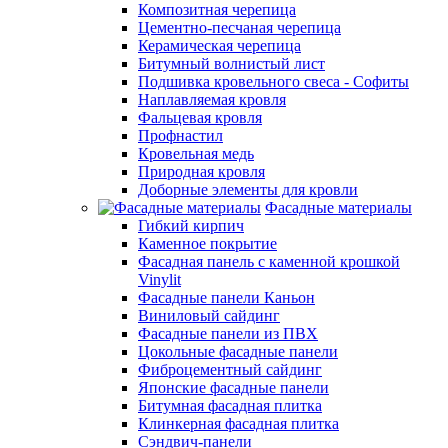
Композитная черепица
Цементно-песчаная черепица
Керамическая черепица
Битумный волнистый лист
Подшивка кровельного свеса - Софиты
Наплавляемая кровля
Фальцевая кровля
Профнастил
Кровельная медь
Природная кровля
Доборные элементы для кровли
Фасадные материалы
Гибкий кирпич
Каменное покрытие
Фасадная панель с каменной крошкой
Vinylit
Фасадные панели Каньон
Виниловый сайдинг
Фасадные панели из ПВХ
Цокольные фасадные панели
Фиброцементный сайдинг
Японские фасадные панели
Битумная фасадная плитка
Клинкерная фасадная плитка
Сэндвич-панели