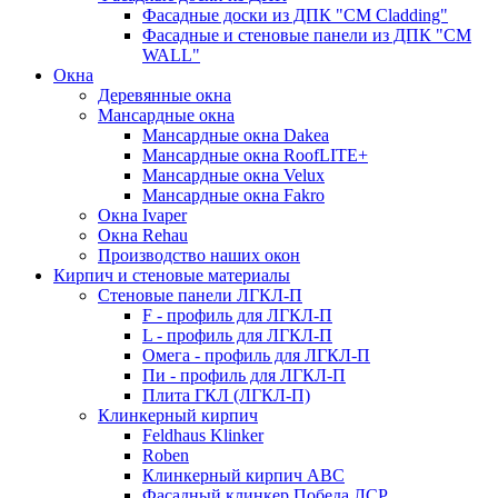
Фасадные доски из ДПК "CM Cladding"
Фасадные и стеновые панели из ДПК "CM
WALL"
Окна
Деревянные окна
Мансардные окна
Мансардные окна Dakea
Мансардные окна RoofLITE+
Мансардные окна Velux
Мансардные окна Fakro
Окна Ivaper
Окна Rehau
Производство наших окон
Кирпич и стеновые материалы
Стеновые панели ЛГКЛ-П
F - профиль для ЛГКЛ-П
L - профиль для ЛГКЛ-П
Омега - профиль для ЛГКЛ-П
Пи - профиль для ЛГКЛ-П
Плита ГКЛ (ЛГКЛ-П)
Клинкерный кирпич
Feldhaus Klinker
Roben
Клинкерный кирпич ABC
Фасадный клинкер Победа ЛСР