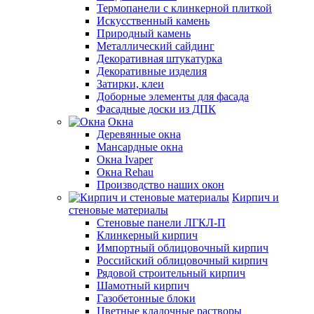
Термопанели с клинкерной плиткой
Искусственный камень
Природный камень
Металлический сайдинг
Декоративная штукатурка
Декоративные изделия
Затирки, клеи
Доборные элементы для фасада
Фасадные доски из ДПК
Окна
Деревянные окна
Мансардные окна
Окна Ivaper
Окна Rehau
Производство наших окон
Кирпич и
стеновые материалы
Стеновые панели ЛГКЛ-П
Клинкерный кирпич
Импортный облицовочный кирпич
Российский облицовочный кирпич
Рядовой строительный кирпич
Шамотный кирпич
Газобетонные блоки
Цветные кладочные растворы