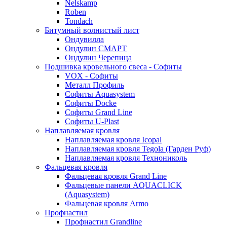
Nelskamp
Roben
Tondach
Битумный волнистый лист
Ондувилла
Ондулин СМАРТ
Ондулин Черепица
Подшивка кровельного свеса - Софиты
VOX - Софиты
Металл Профиль
Софиты Aquasystem
Софиты Docke
Софиты Grand Line
Софиты U-Plast
Наплавляемая кровля
Наплавляемая кровля Icopal
Наплавляемая кровля Tegola (Гарден Руф)
Наплавляемая кровля Технониколь
Фальцевая кровля
Фальцевая кровля Grand Line
Фальцевые панели AQUACLICK
(Aquasystem)
Фальцевая кровля Armo
Профнастил
Профнастил Grandline