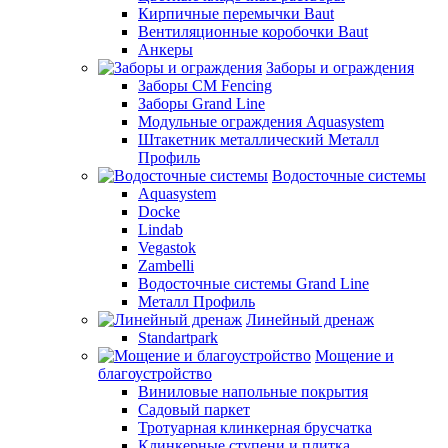
Кирпичные перемычки Baut
Вентиляционные коробочки Baut
Анкеры
Заборы и ограждения
Заборы CM Fencing
Заборы Grand Line
Модульные ограждения Aquasystem
Штакетник металлический Металл
Профиль
Водосточные системы
Aquasystem
Docke
Lindab
Vegastok
Zambelli
Водосточные системы Grand Line
Металл Профиль
Линейный дренаж
Standartpark
Мощение и
благоустройство
Виниловые напольные покрытия
Садовый паркет
Тротуарная клинкерная брусчатка
Клинкерные ступени и плитка