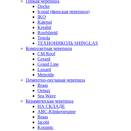
Гибкая черепица
Docke
Icopal (финская черепица)
IKO
Katepal
Kerabit
Roofshield
Tegola
ТЕХНОНИКОЛЬ SHINGLAS
Композитная черепица
CM Roof
Gerard
Grand Line
Luxard
Metrotile
Цементно-песчаная черепица
Braas
Ormax
Sea Wave
Керамическая черепица
НА СКЛАДЕ
ABC-Klinkergruppe
Braas
Jacobi
Koramic