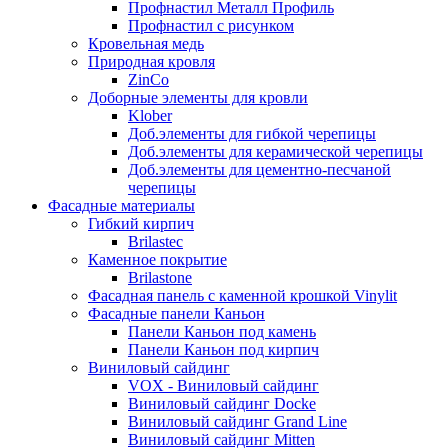
Профнастил Металл Профиль
Профнастил с рисунком
Кровельная медь
Природная кровля
ZinCo
Доборные элементы для кровли
Klober
Доб.элементы для гибкой черепицы
Доб.элементы для керамической черепицы
Доб.элементы для цементно-песчаной
черепицы
Фасадные материалы
Гибкий кирпич
Brilastec
Каменное покрытие
Brilastone
Фасадная панель с каменной крошкой Vinylit
Фасадные панели Каньон
Панели Каньон под камень
Панели Каньон под кирпич
Виниловый сайдинг
VOX - Виниловый сайдинг
Виниловый сайдинг Docke
Виниловый сайдинг Grand Line
Виниловый сайдинг Mitten