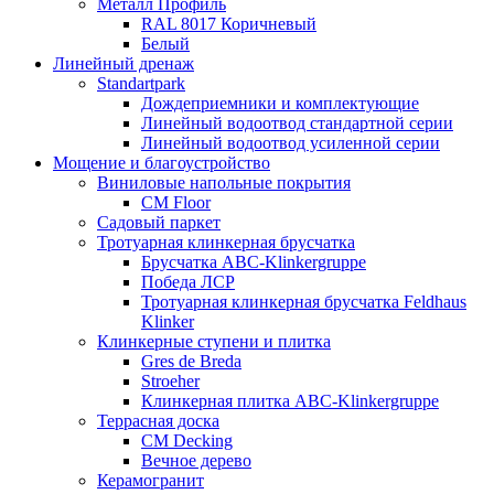
Металл Профиль
RAL 8017 Коричневый
Белый
Линейный дренаж
Standartpark
Дождеприемники и комплектующие
Линейный водоотвод стандартной серии
Линейный водоотвод усиленной серии
Мощение и благоустройство
Виниловые напольные покрытия
CM Floor
Садовый паркет
Тротуарная клинкерная брусчатка
Брусчатка АВС-Klinkergruppe
Победа ЛСР
Тротуарная клинкерная брусчатка Feldhaus
Klinker
Клинкерные ступени и плитка
Gres de Breda
Stroeher
Клинкерная плитка ABC-Klinkergruppe
Террасная доска
CM Decking
Вечное дерево
Керамогранит