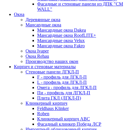
Фасадные и стеновые панели из ДПК "CM
WALL"
Окна
Деревянные окна
Мансардные окна
Мансардные окна Dakea
Мансардные окна RoofLITE+
Мансардные окна Velux
Мансардные окна Fakro
Окна Ivaper
Окна Rehau
Производство наших окон
Кирпич и стеновые материалы
Стеновые панели ЛГКЛ-П
F - профиль для ЛГКЛ-П
L - профиль для ЛГКЛ-П
Омега - профиль для ЛГКЛ-П
Пи - профиль для ЛГКЛ-П
Плита ГКЛ (ЛГКЛ-П)
Клинкерный кирпич
Feldhaus Klinker
Roben
Клинкерный кирпич ABC
Фасадный клинкер Победа ЛСР
Импортный облицовочный кирпич