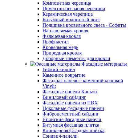
Композитная черепица
Цементно-песчаная черепица
Керамическая черепица
Битумный волнистый лист
Подшивка кровельного свеса - Софиты
Наплавляемая кровля
Фальцевая кровля
Профнастил
Кровельная медь
Природная кровля
Доборные элементы для кровли
Фасадные материалы
Гибкий кирпич
Каменное покрытие
Фасадная панель с каменной крошкой
Vinylit
Фасадные панели Каньон
Виниловый сайдинг
Фасадные панели из ПВХ
Цокольные фасадные панели
Фиброцементный сайдинг
Японские фасадные панели
Битумная фасадная плитка
Клинкерная фасадная плитка
Сэндвич-панели