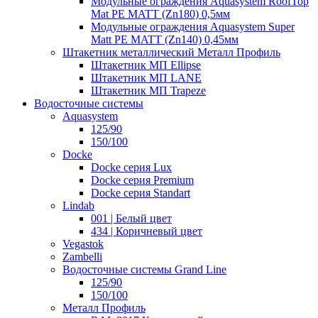
Модульные ограждения Aquasystem RoofTop
Mat PE MATT (Zn180) 0,5мм
Модульные ограждения Aquasystem Super
Matt PE MATT (Zn140) 0,45мм
Штакетник металлический Металл Профиль
Штакетник МП Ellipse
Штакетник МП LANE
Штакетник МП Trapeze
Водосточные системы
Aquasystem
125/90
150/100
Docke
Docke серия Lux
Docke серия Premium
Docke серия Standart
Lindab
001 | Белый цвет
434 | Коричневый цвет
Vegastok
Zambelli
Водосточные системы Grand Line
125/90
150/100
Металл Профиль