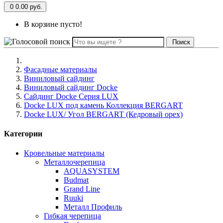
0
0.00 руб.
В корзине пусто!
Поиск
Фасадные материалы
Виниловый сайдинг
Виниловый сайдинг Docke
Сайдинг Docke Серия LUX
Docke LUX под камень Коллекция BERGART
Docke LUX/ Угол BERGART (Кедровый орех)
Категории
Кровельные материалы
Металлочерепица
AQUASYSTEM
Budmat
Grand Line
Ruuki
Металл Профиль
Гибкая черепица