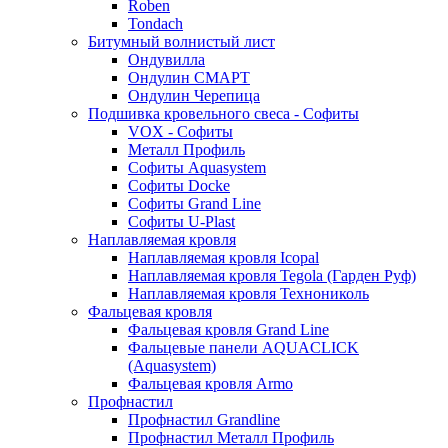
Roben
Tondach
Битумный волнистый лист
Ондувилла
Ондулин СМАРТ
Ондулин Черепица
Подшивка кровельного свеса - Софиты
VOX - Софиты
Металл Профиль
Софиты Aquasystem
Софиты Docke
Софиты Grand Line
Софиты U-Plast
Наплавляемая кровля
Наплавляемая кровля Icopal
Наплавляемая кровля Tegola (Гарден Руф)
Наплавляемая кровля Технониколь
Фальцевая кровля
Фальцевая кровля Grand Line
Фальцевые панели AQUACLICK
(Aquasystem)
Фальцевая кровля Armo
Профнастил
Профнастил Grandline
Профнастил Металл Профиль