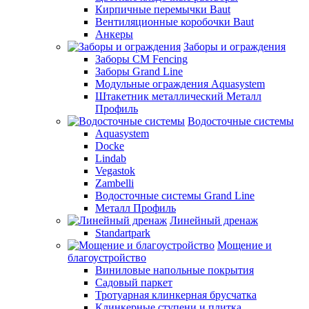
Кирпичные перемычки Baut
Вентиляционные коробочки Baut
Анкеры
Заборы и ограждения
Заборы CM Fencing
Заборы Grand Line
Модульные ограждения Aquasystem
Штакетник металлический Металл
Профиль
Водосточные системы
Aquasystem
Docke
Lindab
Vegastok
Zambelli
Водосточные системы Grand Line
Металл Профиль
Линейный дренаж
Standartpark
Мощение и
благоустройство
Виниловые напольные покрытия
Садовый паркет
Тротуарная клинкерная брусчатка
Клинкерные ступени и плитка