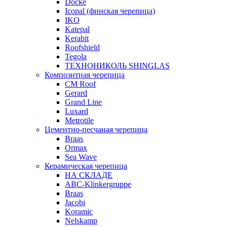
Docke
Icopal (финская черепица)
IKO
Katepal
Kerabit
Roofshield
Tegola
ТЕХНОНИКОЛЬ SHINGLAS
Композитная черепица
CM Roof
Gerard
Grand Line
Luxard
Metrotile
Цементно-песчаная черепица
Braas
Ormax
Sea Wave
Керамическая черепица
НА СКЛАДЕ
ABC-Klinkergruppe
Braas
Jacobi
Koramic
Nelskamp