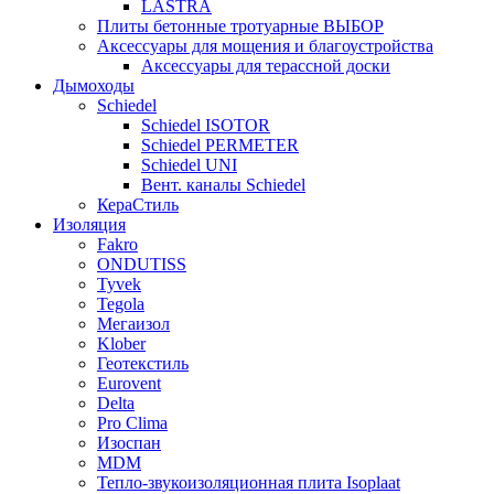
LASTRA
Плиты бетонные тротуарные ВЫБОР
Аксессуары для мощения и благоустройства
Аксессуары для терассной доски
Дымоходы
Schiedel
Schiedel ISOTOR
Schiedel PERMETER
Schiedel UNI
Вент. каналы Schiedel
КераСтиль
Изоляция
Fakro
ONDUTISS
Tyvek
Tegola
Мегаизол
Klober
Геотекстиль
Eurovent
Delta
Pro Clima
Изоспан
MDM
Тепло-звукоизоляционная плита Isoplaat