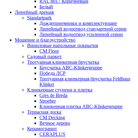
RAL 8017 Коричневый
Белый
Линейный дренаж
Standartpark
Дождеприемники и комплектующие
Линейный водоотвод стандартной серии
Линейный водоотвод усиленной серии
Мощение и благоустройство
Виниловые напольные покрытия
CM Floor
Садовый паркет
Тротуарная клинкерная брусчатка
Брусчатка АВС-Klinkergruppe
Победа ЛСР
Тротуарная клинкерная брусчатка Feldhaus
Klinker
Клинкерные ступени и плитка
Gres de Breda
Stroeher
Клинкерная плитка ABC-Klinkergruppe
Террасная доска
CM Decking
Вечное дерево
Керамогранит
CERAPLUS