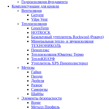
Гидроизоляция фундамента
Комплектующие для кровли
Вентиляция
Gervent
Vilpe Vent
Теплоизоляция
GreenTerm
HOTROCK
Базальтовый утеплитель Rockwool (Роквул)
Минеральная тепло- и звукоизоляция
ТЕХНОНИКОЛЬ
Пеноплэкс
Теплоизоляция Юматекс Термо
ТеплоКНАУФ
Утеплитель XPS Пенополистерол
Метизы
Гайки
Гвозди
Дюбеля
Разное
Саморезы
Шайбы
Элементы безопасности
Borge
Металл Профиль