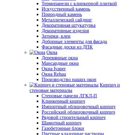
Термопанели с клинкерной плиткой
Искусственный камень
Природный камень
Металлический сайдинг
Декоративная штукатурка
Декоративные изделия
Затирки, клеи
Доборные элементы для фасада
Фасадные доски из ДПК
Окна
Деревянные окна
Мансардные окна
Окна Ivaper
Окна Rehau
Производство наших окон
Кирпич и
стеновые материалы
Стеновые панели ЛГКЛ-П
Клинкерный кирпич
Импортный облицовочный кирпич
Российский облицовочный кирпич
Рядовой строительный кирпич
Шамотный кирпич
Газобетонные блоки
Цветные кладочные растворы