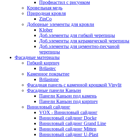
Профнастил с рисунком
Кровельная медь
Природная кровля
ZinCo
Доборные элементы для кровли
Klober
Доб.элементы для гибкой черепицы
Доб.элементы для керамической черепицы
Доб.элементы для цементно-песчаной
черепицы
Фасадные материалы
Гибкий кирпич
Brilastec
Каменное покрытие
Brilastone
Фасадная панель с каменной крошкой Vinylit
Фасадные панели Каньон
Панели Каньон под камень
Панели Каньон под кирпич
Виниловый сайдинг
VOX - Виниловый сайдинг
Виниловый сайдинг Docke
Виниловый сайдинг Grand Line
Виниловый сайдинг Mitten
Виниловый сайдинг U-Plast