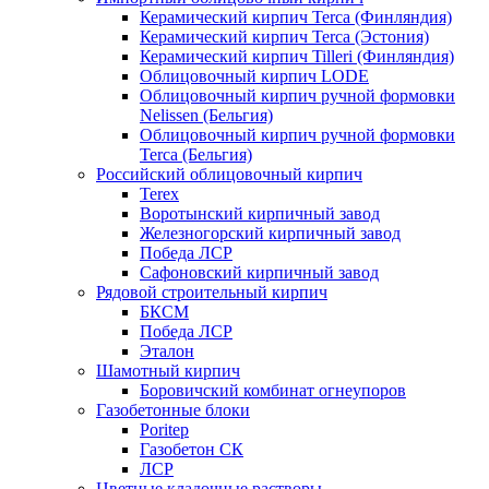
Керамический кирпич Terca (Финляндия)
Керамический кирпич Terca (Эстония)
Керамический кирпич Tilleri (Финляндия)
Облицовочный кирпич LODE
Облицовочный кирпич ручной формовки
Nelissen (Бельгия)
Облицовочный кирпич ручной формовки
Terca (Бельгия)
Российский облицовочный кирпич
Terex
Воротынский кирпичный завод
Железногорский кирпичный завод
Победа ЛСР
Сафоновский кирпичный завод
Рядовой строительный кирпич
БКСМ
Победа ЛСР
Эталон
Шамотный кирпич
Боровичский комбинат огнеупоров
Газобетонные блоки
Poritep
Газобетон СК
ЛСР
Цветные кладочные растворы