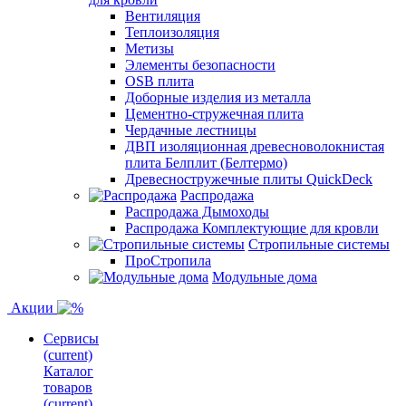
Вентиляция
Теплоизоляция
Метизы
Элементы безопасности
OSB плита
Доборные изделия из металла
Цементно-стружечная плита
Чердачные лестницы
ДВП изоляционная древесноволокнистая
плита Белплит (Белтермо)
Древесностружечные плиты QuickDeck
Распродажа
Распродажа Дымоходы
Распродажа Комплектующие для кровли
Стропильные системы
ПроСтропила
Модульные дома
Акции
Сервисы
(current)
Каталог
товаров
(current)