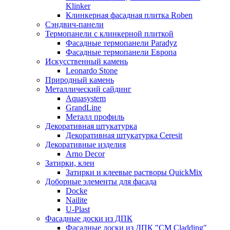
Klinker
Клинкерная фасадная плитка Roben
Сэндвич-панели
Термопанели с клинкерной плиткой
Фасадные термопанели Paradyz
Фасадные термопанели Европа
Искусственный камень
Leonardo Stone
Природный камень
Металлический сайдинг
Aquasystem
GrandLine
Металл профиль
Декоративная штукатурка
Декоративная штукатурка Ceresit
Декоративные изделия
Arno Decor
Затирки, клеи
Затирки и клеевые растворы QuickMix
Доборные элементы для фасада
Docke
Nailite
U-Plast
Фасадные доски из ДПК
Фасадные доски из ДПК "CM Cladding"