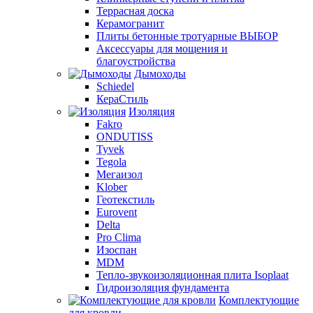
Террасная доска
Керамогранит
Плиты бетонные тротуарные ВЫБОР
Аксессуары для мощения и
благоустройства
Дымоходы
Schiedel
КераСтиль
Изоляция
Fakro
ONDUTISS
Tyvek
Tegola
Мегаизол
Klober
Геотекстиль
Eurovent
Delta
Pro Clima
Изоспан
MDM
Тепло-звукоизоляционная плита Isoplaat
Гидроизоляция фундамента
Комплектующие
для кровли