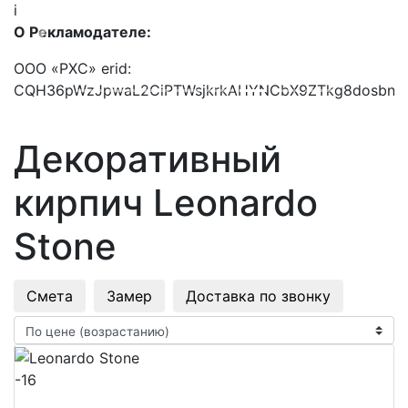
i
О Рекламодателе:
Previous
Next
ООО «РХС» erid:
ZTkg8dosbnWNwJ
CQH36pWzJpwaL2CiAiLWQLQRQyeLW3nSdX6
Декоративный
кирпич Leonardo
Stone
Смета
Замер
Доставка по звонку
-16