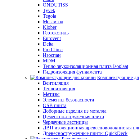
ONDUTISS
Tyvek
Tegola
Мегаизол
Klober
Геотекстиль
Eurovent
Delta
Pro Clima
Изоспан
MDM
Тепло-звукоизоляционная плита Isoplaat
Гидроизоляция фундамента
Комплектующие дл
Вентиляция
Теплоизоляция
Метизы
Элементы безопасности
OSB плита
Доборные изделия из металла
Цементно-стружечная плита
Чердачные лестницы
ДВП изоляционная древесноволокнистая пли
Древесностружечные плиты QuickDeck
Распродажа