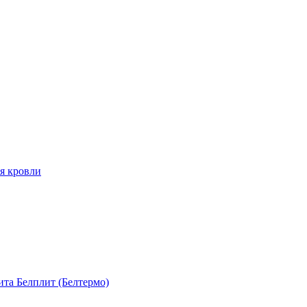
я кровли
та Белплит (Белтермо)