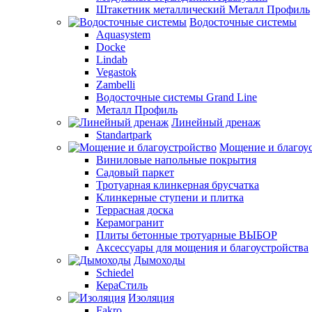
Штакетник металлический Металл Профиль
Водосточные системы
Aquasystem
Docke
Lindab
Vegastok
Zambelli
Водосточные системы Grand Line
Металл Профиль
Линейный дренаж
Standartpark
Мощение и благоу
Виниловые напольные покрытия
Садовый паркет
Тротуарная клинкерная брусчатка
Клинкерные ступени и плитка
Террасная доска
Керамогранит
Плиты бетонные тротуарные ВЫБОР
Аксессуары для мощения и благоустройства
Дымоходы
Schiedel
КераСтиль
Изоляция
Fakro