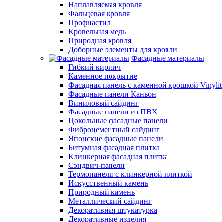
Наплавляемая кровля
Фальцевая кровля
Профнастил
Кровельная медь
Природная кровля
Доборные элементы для кровли
Фасадные материалы
Гибкий кирпич
Каменное покрытие
Фасадная панель с каменной крошкой Vinylit
Фасадные панели Каньон
Виниловый сайдинг
Фасадные панели из ПВХ
Цокольные фасадные панели
Фиброцементный сайдинг
Японские фасадные панели
Битумная фасадная плитка
Клинкерная фасадная плитка
Сэндвич-панели
Термопанели с клинкерной плиткой
Искусственный камень
Природный камень
Металлический сайдинг
Декоративная штукатурка
Декоративные изделия