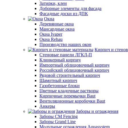
Затирки, клеи
Доборные элементы для фасада
Фасадные доски из ДПК
Окна
Деревянные окна
Мансардные окна
Окна Ivaper
Окна Rehau
Производство наших окон
Кирпич и стено
Стеновые панели ЛГКЛ-П
Клинкерный кирпич
Импортный облицовочный кирпич
Российский облицовочный кирпич
Рядовой строительный кирпич
Шамотный кирпич
Газобетонные блоки
Цветные кладочные растворы
Кирпичные перемычки Baut
Вентиляционные коробочки Baut
Анкеры
Заборы и ограждения
Заборы CM Fencing
Заборы Grand Line
Модульные ограждения Aquasystem