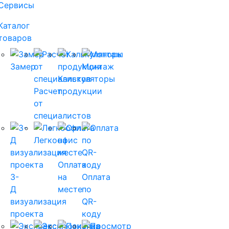
Сервисы
(current)
Каталог
товаров
(current)
Замер
Монтаж
Калькуляторы
Расчет
продукции
от
специалистов
Легкоофис
Оплата
3-
на
Оплата
Д
месте
по
визуализация
QR-
проекта
коду