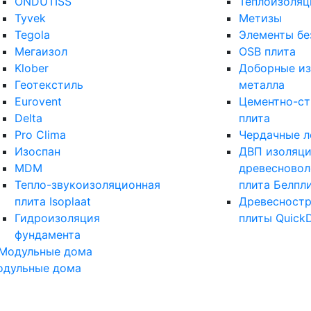
ONDUTISS
Теплоизоляц
Tyvek
Метизы
Tegola
Элементы бе
Мегаизол
OSB плита
Klober
Доборные из
Геотекстиль
металла
Eurovent
Цементно-с
Delta
плита
Pro Clima
Чердачные л
Изоспан
ДВП изоляци
MDM
древесновол
Тепло-звукоизоляционная
плита Белпл
плита Isoplaat
Древесност
Гидроизоляция
плиты Quick
фундамента
одульные дома