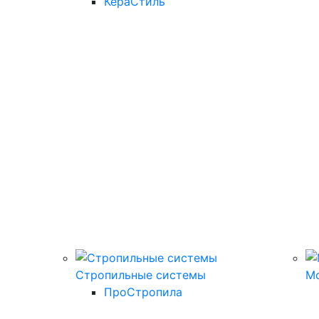
КераСтиль
Стропильные системы
М
ПроСтропила