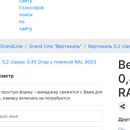
Голосовой
поиск
по
сайту
GrandLine
Grand Line "Вертикаль"
Вертикаль 0,2 cla
Ве
0
смотр
R
у простую форму – менеджер свяжется с Вами для
а, камеру включать не потребуется
Друг