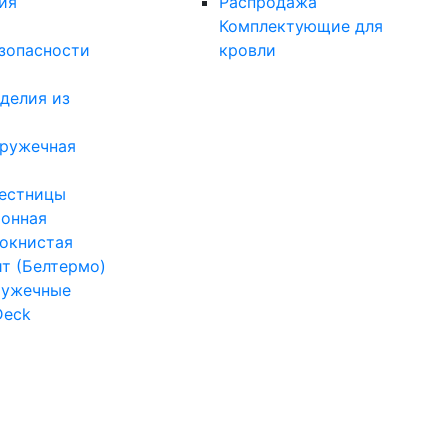
ия
Распродажа
Комплектующие для
зопасности
кровли
делия из
тружечная
естницы
онная
окнистая
ит (Белтермо)
ружечные
Deck