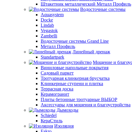
Штакетник металлический Металл Профиль
Водосточные системы
Aquasystem
Docke
Lindab
Vegastok
Zambelli
Водосточные системы Grand Line
Металл Профиль
Линейный дренаж
Standartpark
Мощение и благоу
Виниловые напольные покрытия
Садовый паркет
Тротуарная клинкерная брусчатка
Клинкерные ступени и плитка
Террасная доска
Керамогранит
Плиты бетонные тротуарные ВЫБОР
Аксессуары для мощения и благоустройства
Дымоходы
Schiedel
КераСтиль
Изоляция
Fakro