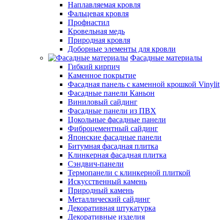
Наплавляемая кровля
Фальцевая кровля
Профнастил
Кровельная медь
Природная кровля
Доборные элементы для кровли
Фасадные материалы
Гибкий кирпич
Каменное покрытие
Фасадная панель с каменной крошкой Vinylit
Фасадные панели Каньон
Виниловый сайдинг
Фасадные панели из ПВХ
Цокольные фасадные панели
Фиброцементный сайдинг
Японские фасадные панели
Битумная фасадная плитка
Клинкерная фасадная плитка
Сэндвич-панели
Термопанели с клинкерной плиткой
Искусственный камень
Природный камень
Металлический сайдинг
Декоративная штукатурка
Декоративные изделия