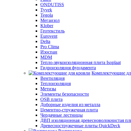
ONDUTISS
Tyvek
Tegola
Мегаизол
Klober
Геотекстиль
Eurovent
Delta
Pro Clima
Изоспан
MDM
Тепло-звукоизоляционная плита Isoplaat
Гидроизоляция фундамента
Комплектующие дл
Вентиляция
Теплоизоляция
Метизы
Элементы безопасности
OSB плита
Доборные изделия из металла
Цементно-стружечная плита
Чердачные лестницы
ДВП изоляционная древесноволокнистая пли
Древесностружечные плиты QuickDeck
Распродажа