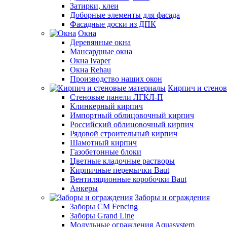
Затирки, клеи
Доборные элементы для фасада
Фасадные доски из ДПК
Окна
Деревянные окна
Мансардные окна
Окна Ivaper
Окна Rehau
Производство наших окон
Кирпич и стено
Стеновые панели ЛГКЛ-П
Клинкерный кирпич
Импортный облицовочный кирпич
Российский облицовочный кирпич
Рядовой строительный кирпич
Шамотный кирпич
Газобетонные блоки
Цветные кладочные растворы
Кирпичные перемычки Baut
Вентиляционные коробочки Baut
Анкеры
Заборы и ограждения
Заборы CM Fencing
Заборы Grand Line
Модульные ограждения Aquasystem