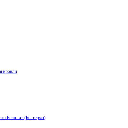
я кровли
та Белплит (Белтермо)