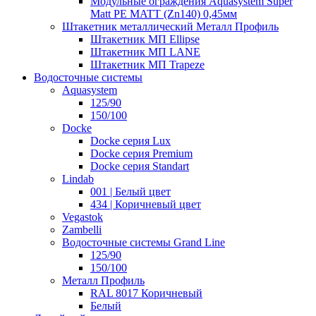
Модульные ограждения Aquasystem Super
Matt PE MATT (Zn140) 0,45мм
Штакетник металлический Металл Профиль
Штакетник МП Ellipse
Штакетник МП LANE
Штакетник МП Trapeze
Водосточные системы
Aquasystem
125/90
150/100
Docke
Docke серия Lux
Docke серия Premium
Docke серия Standart
Lindab
001 | Белый цвет
434 | Коричневый цвет
Vegastok
Zambelli
Водосточные системы Grand Line
125/90
150/100
Металл Профиль
RAL 8017 Коричневый
Белый