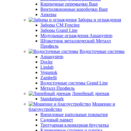
Кирпичные перемычки Baut
Вентиляционные коробочки Baut
Анкеры
Заборы и ограждения
Заборы CM Fencing
Заборы Grand Line
Модульные ограждения Aquasystem
Штакетник металлический Металл
Профиль
Водосточные системы
Aquasystem
Docke
Lindab
Vegastok
Zambelli
Водосточные системы Grand Line
Металл Профиль
Линейный дренаж
Standartpark
Мощение и
благоустройство
Виниловые напольные покрытия
Садовый паркет
Тротуарная клинкерная брусчатка
Клинкерные ступени и плитка