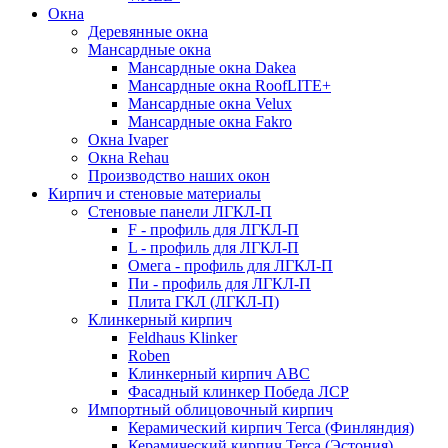
Окна
Деревянные окна
Мансардные окна
Мансардные окна Dakea
Мансардные окна RoofLITE+
Мансардные окна Velux
Мансардные окна Fakro
Окна Ivaper
Окна Rehau
Производство наших окон
Кирпич и стеновые материалы
Стеновые панели ЛГКЛ-П
F - профиль для ЛГКЛ-П
L - профиль для ЛГКЛ-П
Омега - профиль для ЛГКЛ-П
Пи - профиль для ЛГКЛ-П
Плита ГКЛ (ЛГКЛ-П)
Клинкерный кирпич
Feldhaus Klinker
Roben
Клинкерный кирпич ABC
Фасадный клинкер Победа ЛСР
Импортный облицовочный кирпич
Керамический кирпич Terca (Финляндия)
Керамический кирпич Terca (Эстония)