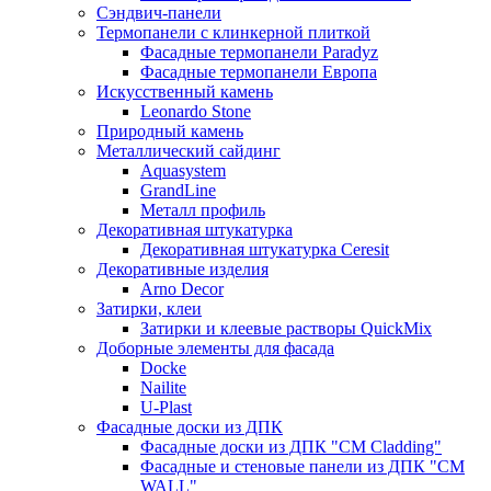
Сэндвич-панели
Термопанели с клинкерной плиткой
Фасадные термопанели Paradyz
Фасадные термопанели Европа
Искусственный камень
Leonardo Stone
Природный камень
Металлический сайдинг
Aquasystem
GrandLine
Металл профиль
Декоративная штукатурка
Декоративная штукатурка Ceresit
Декоративные изделия
Arno Decor
Затирки, клеи
Затирки и клеевые растворы QuickMix
Доборные элементы для фасада
Docke
Nailite
U-Plast
Фасадные доски из ДПК
Фасадные доски из ДПК "CM Cladding"
Фасадные и стеновые панели из ДПК "CM
WALL"