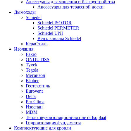
Аксессуары для мощения и благоустройства
Аксессуары для терассной доски
Дымоходы
Schiedel
Schiedel ISOTOR
Schiedel PERMETER
Schiedel UNI
Вент. каналы Schiedel
КераСтиль
Изоляция
Fakro
ONDUTISS
Tyvek
Tegola
Мегаизол
Klober
Геотекстиль
Eurovent
Delta
Pro Clima
Изоспан
MDM
Тепло-звукоизоляционная плита Isoplaat
Гидроизоляция фундамента
Комплектующие для кровли