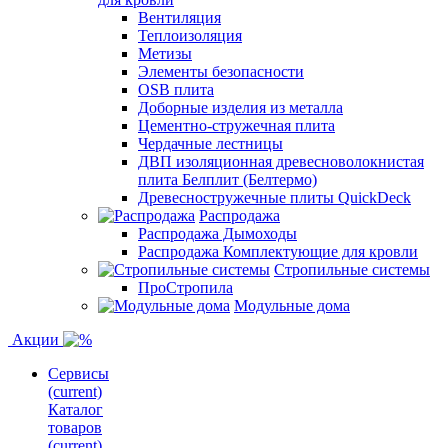
Вентиляция
Теплоизоляция
Метизы
Элементы безопасности
OSB плита
Доборные изделия из металла
Цементно-стружечная плита
Чердачные лестницы
ДВП изоляционная древесноволокнистая
плита Белплит (Белтермо)
Древесностружечные плиты QuickDeck
Распродажа
Распродажа Дымоходы
Распродажа Комплектующие для кровли
Стропильные системы
ПроСтропила
Модульные дома
Акции
Сервисы
(current)
Каталог
товаров
(current)