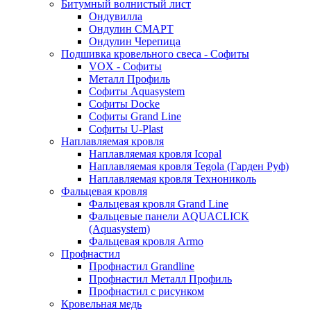
Битумный волнистый лист
Ондувилла
Ондулин СМАРТ
Ондулин Черепица
Подшивка кровельного свеса - Софиты
VOX - Софиты
Металл Профиль
Софиты Aquasystem
Софиты Docke
Софиты Grand Line
Софиты U-Plast
Наплавляемая кровля
Наплавляемая кровля Icopal
Наплавляемая кровля Tegola (Гарден Руф)
Наплавляемая кровля Технониколь
Фальцевая кровля
Фальцевая кровля Grand Line
Фальцевые панели AQUACLICK
(Aquasystem)
Фальцевая кровля Armo
Профнастил
Профнастил Grandline
Профнастил Металл Профиль
Профнастил с рисунком
Кровельная медь