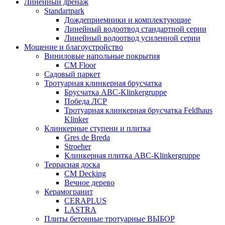
Линейный дренаж
Standartpark
Дождеприемники и комплектующие
Линейный водоотвод стандартной серии
Линейный водоотвод усиленной серии
Мощение и благоустройство
Виниловые напольные покрытия
CM Floor
Садовый паркет
Тротуарная клинкерная брусчатка
Брусчатка АВС-Klinkergruppe
Победа ЛСР
Тротуарная клинкерная брусчатка Feldhaus
Klinker
Клинкерные ступени и плитка
Gres de Breda
Stroeher
Клинкерная плитка ABC-Klinkergruppe
Террасная доска
CM Decking
Вечное дерево
Керамогранит
CERAPLUS
LASTRA
Плиты бетонные тротуарные ВЫБОР