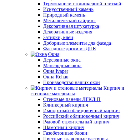
Термопанели с клинкерной плиткой
Искусственный камень
Природный камень
Металлический сайдинг
Декоративная штукатурка
Декоративные изделия
Затирки, клеи
Доборные элементы для фасада
Фасадные доски из ДПК
Окна
Деревянные окна
Мансардные окна
Окна Ivaper
Окна Rehau
Производство наших окон
Кирпич и
стеновые материалы
Стеновые панели ЛГКЛ-П
Клинкерный кирпич
Импортный облицовочный кирпич
Российский облицовочный кирпич
Рядовой строительный кирпич
Шамотный кирпич
Газобетонные блоки
Цветные кладочные растворы