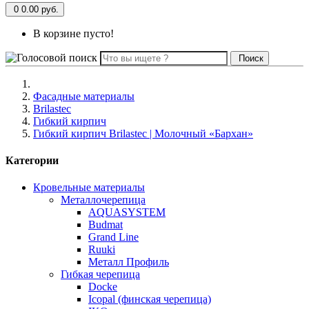
0
0.00 руб.
В корзине пусто!
Поиск
Фасадные материалы
Brilastec
Гибкий кирпич
Гибкий кирпич Brilastec | Молочный «Бархан»
Категории
Кровельные материалы
Металлочерепица
AQUASYSTEM
Budmat
Grand Line
Ruuki
Металл Профиль
Гибкая черепица
Docke
Icopal (финская черепица)