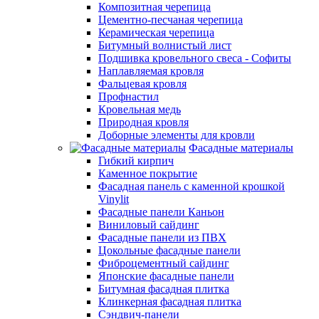
Композитная черепица
Цементно-песчаная черепица
Керамическая черепица
Битумный волнистый лист
Подшивка кровельного свеса - Софиты
Наплавляемая кровля
Фальцевая кровля
Профнастил
Кровельная медь
Природная кровля
Доборные элементы для кровли
Фасадные материалы
Гибкий кирпич
Каменное покрытие
Фасадная панель с каменной крошкой
Vinylit
Фасадные панели Каньон
Виниловый сайдинг
Фасадные панели из ПВХ
Цокольные фасадные панели
Фиброцементный сайдинг
Японские фасадные панели
Битумная фасадная плитка
Клинкерная фасадная плитка
Сэндвич-панели