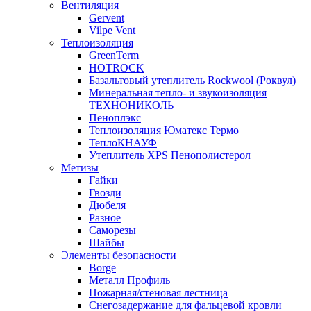
Вентиляция
Gervent
Vilpe Vent
Теплоизоляция
GreenTerm
HOTROCK
Базальтовый утеплитель Rockwool (Роквул)
Минеральная тепло- и звукоизоляция
ТЕХНОНИКОЛЬ
Пеноплэкс
Теплоизоляция Юматекс Термо
ТеплоКНАУФ
Утеплитель XPS Пенополистерол
Метизы
Гайки
Гвозди
Дюбеля
Разное
Саморезы
Шайбы
Элементы безопасности
Borge
Металл Профиль
Пожарная/стеновая лестница
Снегозадержание для фальцевой кровли