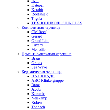
IKO
Katepal
Kerabit
Roofshield
Tegola
ТЕХНОНИКОЛЬ SHINGLAS
Композитная черепица
CM Roof
Gerard
Grand Line
Luxard
Metrotile
Цементно-песчаная черепица
Braas
Ormax
Sea Wave
Керамическая черепица
НА СКЛАДЕ
ABC-Klinkergruppe
Braas
Jacobi
Koramic
Nelskamp
Roben
Tondach