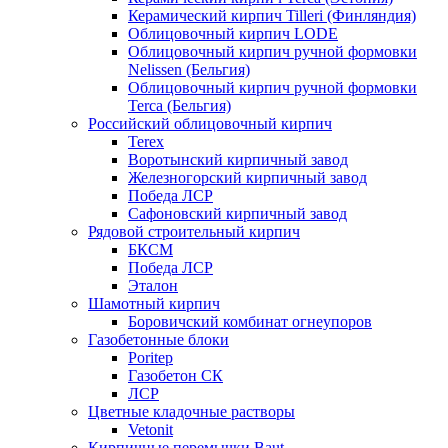
Керамический кирпич Tilleri (Финляндия)
Облицовочный кирпич LODE
Облицовочный кирпич ручной формовки
Nelissen (Бельгия)
Облицовочный кирпич ручной формовки
Terca (Бельгия)
Российский облицовочный кирпич
Terex
Воротынский кирпичный завод
Железногорский кирпичный завод
Победа ЛСР
Сафоновский кирпичный завод
Рядовой строительный кирпич
БКСМ
Победа ЛСР
Эталон
Шамотный кирпич
Боровичский комбинат огнеупоров
Газобетонные блоки
Poritep
Газобетон СК
ЛСР
Цветные кладочные растворы
Vetonit
Кирпичные перемычки Baut