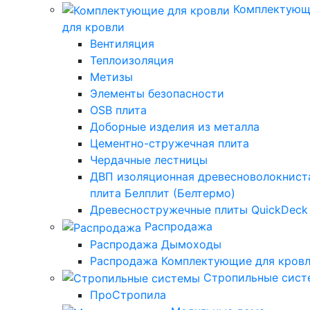
Комплектующ
для кровли
Вентиляция
Теплоизоляция
Метизы
Элементы безопасности
OSB плита
Доборные изделия из металла
Цементно-стружечная плита
Чердачные лестницы
ДВП изоляционная древесноволокнист
плита Белплит (Белтермо)
Древесностружечные плиты QuickDeck
Распродажа
Распродажа Дымоходы
Распродажа Комплектующие для кров
Стропильные сис
ПроСтропила