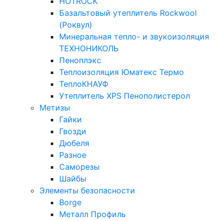
HOTROCK
Базальтовый утеплитель Rockwool
(Роквул)
Минеральная тепло- и звукоизоляция
ТЕХНОНИКОЛЬ
Пеноплэкс
Теплоизоляция Юматекс Термо
ТеплоКНАУФ
Утеплитель XPS Пенополистерол
Метизы
Гайки
Гвозди
Дюбеля
Разное
Саморезы
Шайбы
Элементы безопасности
Borge
Металл Профиль