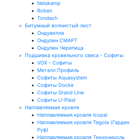
Nelskamp
Roben
Tondach
Битумный волнистый лист
Ондувилла
Ондулин СМАРТ
Ондулин Черепица
Подшивка кровельного свеса - Софиты
VOX - Софиты
Металл Профиль
Софиты Aquasystem
Софиты Docke
Софиты Grand Line
Софиты U-Plast
Наплавляемая кровля
Наплавляемая кровля Icopal
Наплавляемая кровля Tegola (Гарден
Руф)
Наплавляемая кровля Технониколь