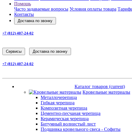
Помощь
Часто задаваемые вопросы
Условия оплаты товара
Тарифы
Контакты
Доставка по звонку
+7 (812) 407-24-02
Заказать звонок
Cервисы
Доставка по звонку
+7 (812) 407-24-02
Заказать звонок
Каталог товаров
(current)
Каталог товаров
(current)
Кровельные материалы
Металлочерепица
Гибкая черепица
Композитная черепица
Цементно-песчаная черепица
Керамическая черепица
Битумный волнистый лист
Подшивка кровельного свеса - Софиты