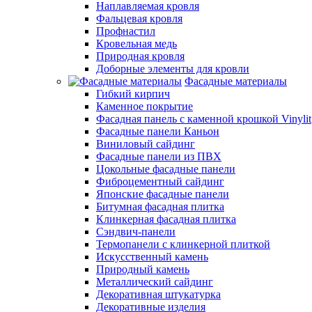
Наплавляемая кровля
Фальцевая кровля
Профнастил
Кровельная медь
Природная кровля
Доборные элементы для кровли
Фасадные материалы
Гибкий кирпич
Каменное покрытие
Фасадная панель с каменной крошкой Vinylit
Фасадные панели Каньон
Виниловый сайдинг
Фасадные панели из ПВХ
Цокольные фасадные панели
Фиброцементный сайдинг
Японские фасадные панели
Битумная фасадная плитка
Клинкерная фасадная плитка
Сэндвич-панели
Термопанели с клинкерной плиткой
Искусственный камень
Природный камень
Металлический сайдинг
Декоративная штукатурка
Декоративные изделия