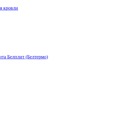
я кровли
та Белплит (Белтермо)