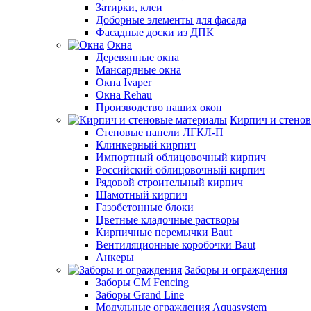
Затирки, клеи
Доборные элементы для фасада
Фасадные доски из ДПК
Окна
Деревянные окна
Мансардные окна
Окна Ivaper
Окна Rehau
Производство наших окон
Кирпич и стено
Стеновые панели ЛГКЛ-П
Клинкерный кирпич
Импортный облицовочный кирпич
Российский облицовочный кирпич
Рядовой строительный кирпич
Шамотный кирпич
Газобетонные блоки
Цветные кладочные растворы
Кирпичные перемычки Baut
Вентиляционные коробочки Baut
Анкеры
Заборы и ограждения
Заборы CM Fencing
Заборы Grand Line
Модульные ограждения Aquasystem