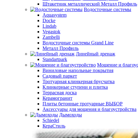
Штакетник металлический Металл Профиль
Водосточные системы
Aquasystem
Docke
Lindab
Vegastok
Zambelli
Водосточные системы Grand Line
Металл Профиль
Линейный дренаж
Standartpark
Мощение и благоу
Виниловые напольные покрытия
Садовый паркет
Тротуарная клинкерная брусчатка
Клинкерные ступени и плитка
Террасная доска
Керамогранит
Плиты бетонные тротуарные ВЫБОР
Аксессуары для мощения и благоустройства
Дымоходы
Schiedel
КераСтиль