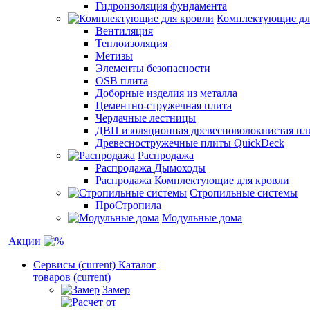
Гидроизоляция фундамента
Комплектующие дл
Вентиляция
Теплоизоляция
Метизы
Элементы безопасности
OSB плита
Доборные изделия из металла
Цементно-стружечная плита
Чердачные лестницы
ДВП изоляционная древесноволокнистая пли
Древесностружечные плиты QuickDeck
Распродажа
Распродажа Дымоходы
Распродажа Комплектующие для кровли
Стропильные системы
ПроСтропила
Модульные дома
Акции
Сервисы
(current)
Каталог
товаров
(current)
Замер