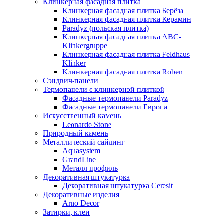
Клинкерная фасадная плитка
Клинкерная фасадная плитка Берёза
Клинкерная фасадная плитка Керамин
Paradyz (польская плитка)
Клинкерная фасадная плитка ABC-
Klinkergruppe
Клинкерная фасадная плитка Feldhaus
Klinker
Клинкерная фасадная плитка Roben
Сэндвич-панели
Термопанели с клинкерной плиткой
Фасадные термопанели Paradyz
Фасадные термопанели Европа
Искусственный камень
Leonardo Stone
Природный камень
Металлический сайдинг
Aquasystem
GrandLine
Металл профиль
Декоративная штукатурка
Декоративная штукатурка Ceresit
Декоративные изделия
Arno Decor
Затирки, клеи