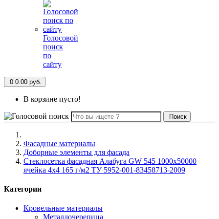
Голосовой
поиск
по
сайту
0
0.00 руб.
В корзине пусто!
Поиск
Фасадные материалы
Доборные элементы для фасада
Стеклосетка фасадная Алабуга GW 545 1000х50000
ячейка 4х4 165 г/м2 ТУ 5952-001-83458713-2009
Категории
Кровельные материалы
Металлочерепица