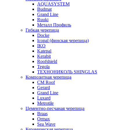
AQUASYSTEM
Budmat
Grand Line
Ruuki
Металл Профиль
Гибкая черепица
Docke
Icopal (финская черепица)
IKO
Katepal
Kerabit
Roofshield
Tegola
ТЕХНОНИКОЛЬ SHINGLAS
Композитная черепица
CM Roof
Gerard
Grand Line
Luxard
Metrotile
Цементно-песчаная черепица
Braas
Ormax
Sea Wave
Керамическая черепица