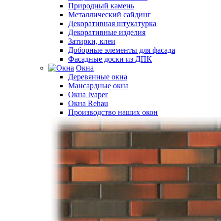
Природный камень
Металлический сайдинг
Декоративная штукатурка
Декоративные изделия
Затирки, клеи
Доборные элементы для фасада
Фасадные доски из ДПК
Окна
Деревянные окна
Мансардные окна
Окна Ivaper
Окна Rehau
Производство наших окон