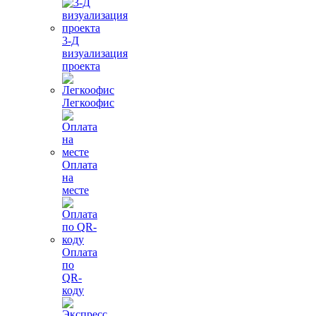
3-Д
визуализация
проекта
Легкоофис
Оплата
на
месте
Оплата
по
QR-
коду