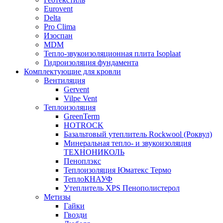
Eurovent
Delta
Pro Clima
Изоспан
MDM
Тепло-звукоизоляционная плита Isoplaat
Гидроизоляция фундамента
Комплектующие для кровли
Вентиляция
Gervent
Vilpe Vent
Теплоизоляция
GreenTerm
HOTROCK
Базальтовый утеплитель Rockwool (Роквул)
Минеральная тепло- и звукоизоляция
ТЕХНОНИКОЛЬ
Пеноплэкс
Теплоизоляция Юматекс Термо
ТеплоКНАУФ
Утеплитель XPS Пенополистерол
Метизы
Гайки
Гвозди