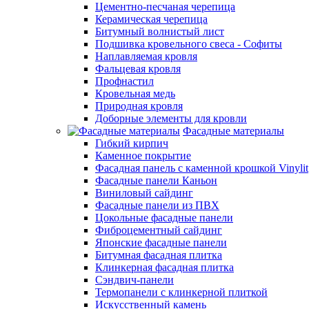
Цементно-песчаная черепица
Керамическая черепица
Битумный волнистый лист
Подшивка кровельного свеса - Софиты
Наплавляемая кровля
Фальцевая кровля
Профнастил
Кровельная медь
Природная кровля
Доборные элементы для кровли
Фасадные материалы
Гибкий кирпич
Каменное покрытие
Фасадная панель с каменной крошкой Vinylit
Фасадные панели Каньон
Виниловый сайдинг
Фасадные панели из ПВХ
Цокольные фасадные панели
Фиброцементный сайдинг
Японские фасадные панели
Битумная фасадная плитка
Клинкерная фасадная плитка
Сэндвич-панели
Термопанели с клинкерной плиткой
Искусственный камень