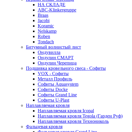
НА СКЛАДЕ
ABC-Klinkergruppe
Braas
Jacobi
Koramic
Nelskamp
Roben
Tondach
Битумный волнистый лист
Ондувилла
Ондулин СМАРТ
Ондулин Черепица
Подшивка кровельного свеса - Софиты
VOX - Софиты
Металл Профиль
Софиты Aquasystem
Софиты Docke
Софиты Grand Line
Софиты U-Plast
Наплавляемая кровля
Наплавляемая кровля Icopal
Наплавляемая кровля Tegola (Гарден Руф)
Наплавляемая кровля Технониколь
Фальцевая кровля
Фальцевая кровля Grand Line