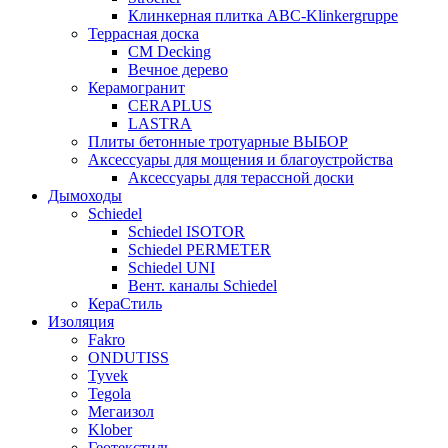
Клинкерная плитка ABC-Klinkergruppe
Террасная доска
CM Decking
Вечное дерево
Керамогранит
CERAPLUS
LASTRA
Плиты бетонные тротуарные ВЫБОР
Аксессуары для мощения и благоустройства
Аксессуары для терассной доски
Дымоходы
Schiedel
Schiedel ISOTOR
Schiedel PERMETER
Schiedel UNI
Вент. каналы Schiedel
КераСтиль
Изоляция
Fakro
ONDUTISS
Tyvek
Tegola
Мегаизол
Klober
Геотекстиль