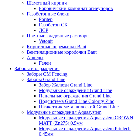
Шамотный кирпич
Боровичский комбинат огнеупоров
Газобетонные блоки
Poritep
Газобетон СК
ЛСР
Цветные кладочные растворы
Vetonit
Кирпичные перемычки Baut
Вентиляционные коробочки Baut
Анкеры
Гален
Заборы и ограждения
Заборы CM Fencing
Заборы Grand Line
Забор Жалюзи Grand Line
Модульные ограждения Grand Line
Панельные ограждения Grand Line
Подсистема Grand Line Colority Zinc
Штакетник металлический Grand Line
Модульные ограждения Aquasystem
Модульные ограждения Aquasystem CROWN
MATT (Zn275) 0,5мм
Модульные ограждения Aquasystem Printech
0,45мм