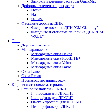
Затирки и клеевые растворы QuickMix
Доборные элементы для фасада
Docke
Nailite
U-Plast
Фасадные доски из ДПК
Фасадные доски из ДПК "CM Cladding"
Фасадные и стеновые панели из ДПК "CM
WALL"
Окна
Деревянные окна
Мансардные окна
Мансардные окна Dakea
Мансардные окна RoofLITE+
Мансардные окна Velux
Мансардные окна Fakro
Окна Ivaper
Окна Rehau
Производство наших окон
Кирпич и стеновые материалы
Стеновые панели ЛГКЛ-П
F - профиль для ЛГКЛ-П
L - профиль для ЛГКЛ-П
Омега - профиль для ЛГКЛ-П
Пи - профиль для ЛГКЛ-П