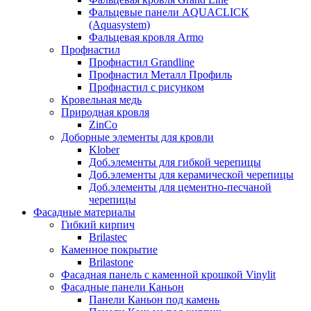
Фальцевые панели AQUACLICK
(Aquasystem)
Фальцевая кровля Armo
Профнастил
Профнастил Grandline
Профнастил Металл Профиль
Профнастил с рисунком
Кровельная медь
Природная кровля
ZinCo
Доборные элементы для кровли
Klober
Доб.элементы для гибкой черепицы
Доб.элементы для керамической черепицы
Доб.элементы для цементно-песчаной
черепицы
Фасадные материалы
Гибкий кирпич
Brilastec
Каменное покрытие
Brilastone
Фасадная панель с каменной крошкой Vinylit
Фасадные панели Каньон
Панели Каньон под камень