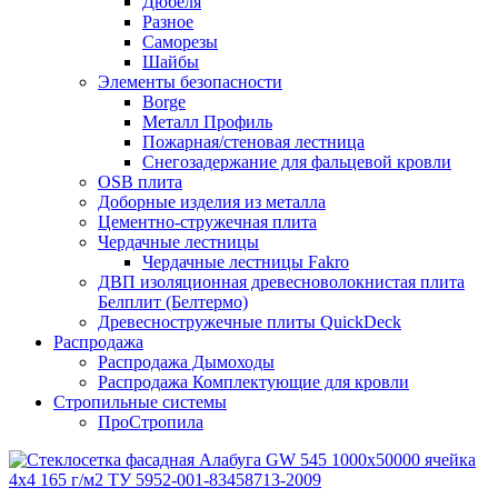
Дюбеля
Разное
Саморезы
Шайбы
Элементы безопасности
Borge
Металл Профиль
Пожарная/стеновая лестница
Снегозадержание для фальцевой кровли
OSB плита
Доборные изделия из металла
Цементно-стружечная плита
Чердачные лестницы
Чердачные лестницы Fakro
ДВП изоляционная древесноволокнистая плита
Белплит (Белтермо)
Древесностружечные плиты QuickDeck
Распродажа
Распродажа Дымоходы
Распродажа Комплектующие для кровли
Стропильные системы
ПроСтропила