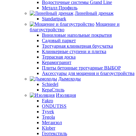
Водосточные системы Grand Line
Металл Профиль
Линейный дренаж
Standartpark
Мощение и
благоустройство
Виниловые напольные покрытия
Садовый паркет
Тротуарная клинкерная брусчатка
Клинкерные ступени и плитка
Террасная доска
Керамогранит
Плиты бетонные тротуарные ВЫБОР
Аксессуары для мощения и благоустройства
Дымоходы
Schiedel
КераСтиль
Изоляция
Fakro
ONDUTISS
Tyvek
Tegola
Мегаизол
Klober
Геотекстиль