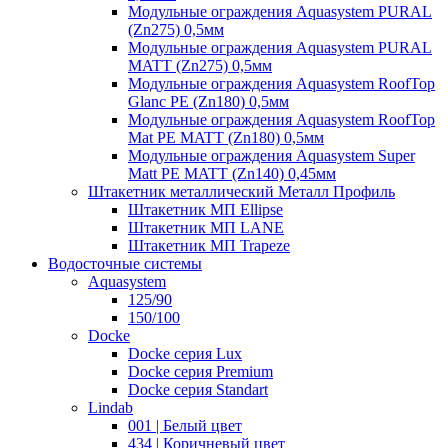
Модульные ограждения Aquasystem PURAL
(Zn275) 0,5мм
Модульные ограждения Aquasystem PURAL
MATT (Zn275) 0,5мм
Модульные ограждения Aquasystem RoofTop
Glanc PE (Zn180) 0,5мм
Модульные ограждения Aquasystem RoofTop
Mat PE MATT (Zn180) 0,5мм
Модульные ограждения Aquasystem Super
Matt PE MATT (Zn140) 0,45мм
Штакетник металлический Металл Профиль
Штакетник МП Ellipse
Штакетник МП LANE
Штакетник МП Trapeze
Водосточные системы
Aquasystem
125/90
150/100
Docke
Docke серия Lux
Docke серия Premium
Docke серия Standart
Lindab
001 | Белый цвет
434 | Коричневый цвет