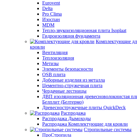
Eurovent
Delta
Pro Clima
Изоспан
MDM
Тепло-звукоизоляционная плита Isoplaat
Гидроизоляция фундамента
Комплектующие дл
кровли
Вентиляция
Теплоизоляция
Метизы
Элементы безопасности
OSB плита
Доборные изделия из металла
Цементно-стружечная плита
Чердачные лестницы
ДВП изоляционная древесноволокнистая пл
Белплит (Белтермо)
Древесностружечные плиты QuickDeck
Распродажа
Распродажа Дымоходы
Распродажа Комплектующие для кровли
Стропильные системы
ПроСтропила