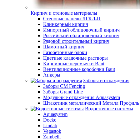
Кирпич и стеновые материалы
Стеновые панели ЛГКЛ-П
Клинкерный кирпич
Импортный облицовочный кирпич
Российский облицовочный кирпич
Рядовой строительный кирпич
Шамотный кирпич
Газобетонные блоки
Цветные кладочные растворы
Кирпичные перемычки Baut
Вентиляционные коробочки Baut
Анкеры
Заборы и ограждения
Заборы CM Fencing
Заборы Grand Line
Модульные ограждения Aquasystem
Штакетник металлический Металл Профиль
Водосточные системы
Aquasystem
Docke
Lindab
Vegastok
Zambelli