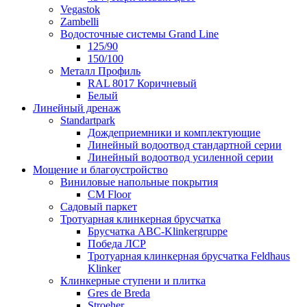
Vegastok
Zambelli
Водосточные системы Grand Line
125/90
150/100
Металл Профиль
RAL 8017 Коричневый
Белый
Линейный дренаж
Standartpark
Дождеприемники и комплектующие
Линейный водоотвод стандартной серии
Линейный водоотвод усиленной серии
Мощение и благоустройство
Виниловые напольные покрытия
CM Floor
Садовый паркет
Тротуарная клинкерная брусчатка
Брусчатка АВС-Klinkergruppe
Победа ЛСР
Тротуарная клинкерная брусчатка Feldhaus
Klinker
Клинкерные ступени и плитка
Gres de Breda
Stroeher