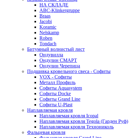
НА СКЛАДЕ
ABC-Klinkergruppe
Braas
Jacobi
Koramic
Nelskamp
Roben
Tondach
Битумный волнистый лист
Ондувилла
Ондулин СМАРТ
Ондулин Черепица
Подшивка кровельного свеса - Софиты
VOX - Софиты
Металл Профиль
Софиты Aquasystem
Софиты Docke
Софиты Grand Line
Софиты U-Plast
Наплавляемая кровля
Наплавляемая кровля Icopal
Наплавляемая кровля Tegola (Гарден Руф)
Наплавляемая кровля Технониколь
Фальцевая кровля
Фальцевая кровля Grand Line