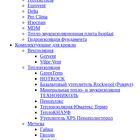
Eurovent
Delta
Pro Clima
Изоспан
MDM
Тепло-звукоизоляционная плита Isoplaat
Гидроизоляция фундамента
Комплектующие для кровли
Вентиляция
Gervent
Vilpe Vent
Теплоизоляция
GreenTerm
HOTROCK
Базальтовый утеплитель Rockwool (Роквул)
Минеральная тепло- и звукоизоляция
ТЕХНОНИКОЛЬ
Пеноплэкс
Теплоизоляция Юматекс Термо
ТеплоКНАУФ
Утеплитель XPS Пенополистерол
Метизы
Гайки
Гвозди