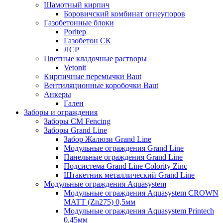
Шамотный кирпич
Боровичский комбинат огнеупоров
Газобетонные блоки
Poritep
Газобетон СК
ЛСР
Цветные кладочные растворы
Vetonit
Кирпичные перемычки Baut
Вентиляционные коробочки Baut
Анкеры
Гален
Заборы и ограждения
Заборы CM Fencing
Заборы Grand Line
Забор Жалюзи Grand Line
Модульные ограждения Grand Line
Панельные ограждения Grand Line
Подсистема Grand Line Colority Zinc
Штакетник металлический Grand Line
Модульные ограждения Aquasystem
Модульные ограждения Aquasystem CROWN
MATT (Zn275) 0,5мм
Модульные ограждения Aquasystem Printech
0,45мм