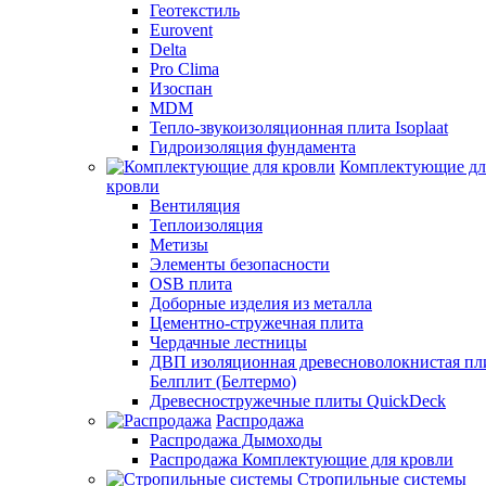
Геотекстиль
Eurovent
Delta
Pro Clima
Изоспан
MDM
Тепло-звукоизоляционная плита Isoplaat
Гидроизоляция фундамента
Комплектующие дл
кровли
Вентиляция
Теплоизоляция
Метизы
Элементы безопасности
OSB плита
Доборные изделия из металла
Цементно-стружечная плита
Чердачные лестницы
ДВП изоляционная древесноволокнистая пл
Белплит (Белтермо)
Древесностружечные плиты QuickDeck
Распродажа
Распродажа Дымоходы
Распродажа Комплектующие для кровли
Стропильные системы