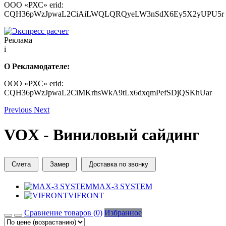
ООО «РХС» erid:
CQH36pWzJpwaL2CiAiLWQLQRQyeLW3nSdX6Ey5X2yUPU5r
Реклама
i
О Рекламодателе:
ООО «РХС» erid:
CQH36pWzJpwaL2CiMKrhsWkA9tLx6dxqmPefSDjQSKhUar
Previous
Next
VOX - Виниловый сайдинг
Смета
Замер
Доставка по звонку
MAX-3 SYSTEM
VIFRONT
Сравнение товаров (0)
Избранное