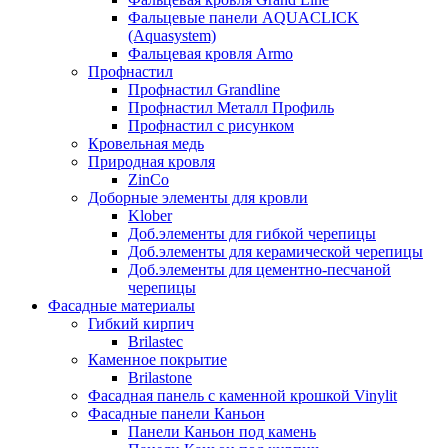
Фальцевые панели AQUACLICK
(Aquasystem)
Фальцевая кровля Armo
Профнастил
Профнастил Grandline
Профнастил Металл Профиль
Профнастил с рисунком
Кровельная медь
Природная кровля
ZinCo
Доборные элементы для кровли
Klober
Доб.элементы для гибкой черепицы
Доб.элементы для керамической черепицы
Доб.элементы для цементно-песчаной
черепицы
Фасадные материалы
Гибкий кирпич
Brilastec
Каменное покрытие
Brilastone
Фасадная панель с каменной крошкой Vinylit
Фасадные панели Каньон
Панели Каньон под камень