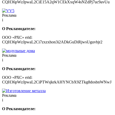
CQH36pWzJpwaL2CiE15A2qW1CEkXxqW4sNZdPj7uc9avUu
Реклама
i
О Рекламодателе:
ООО «РХС» erid:
CQH36pWzJpwaL2Ci7zxzxhon3i2ADkGuDiRjwsUguvbjr2
Реклама
i
О Рекламодателе:
ООО «РХС» erid:
CQH36pWzJpwaL2CiPTWsjkrkAHYNCbX9ZTkg8dosbnWNwJ
Реклама
i
О Рекламодателе: