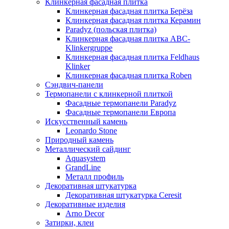
Клинкерная фасадная плитка
Клинкерная фасадная плитка Берёза
Клинкерная фасадная плитка Керамин
Paradyz (польская плитка)
Клинкерная фасадная плитка ABC-
Klinkergruppe
Клинкерная фасадная плитка Feldhaus
Klinker
Клинкерная фасадная плитка Roben
Сэндвич-панели
Термопанели с клинкерной плиткой
Фасадные термопанели Paradyz
Фасадные термопанели Европа
Искусственный камень
Leonardo Stone
Природный камень
Металлический сайдинг
Aquasystem
GrandLine
Металл профиль
Декоративная штукатурка
Декоративная штукатурка Ceresit
Декоративные изделия
Arno Decor
Затирки, клеи