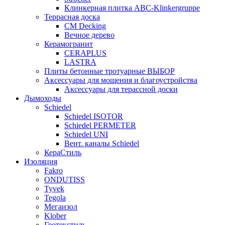
Клинкерная плитка ABC-Klinkergruppe
Террасная доска
CM Decking
Вечное дерево
Керамогранит
CERAPLUS
LASTRA
Плиты бетонные тротуарные ВЫБОР
Аксессуары для мощения и благоустройства
Аксессуары для терассной доски
Дымоходы
Schiedel
Schiedel ISOTOR
Schiedel PERMETER
Schiedel UNI
Вент. каналы Schiedel
КераСтиль
Изоляция
Fakro
ONDUTISS
Tyvek
Tegola
Мегаизол
Klober
Геотекстиль