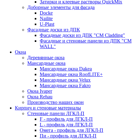
Затирки и клеевые растворы QuickMix
Доборные элементы для фасада
Docke
Nailite
U-Plast
Фасадные доски из ДПК
Фасадные доски из ДПК "CM Cladding"
Фасадные и стеновые панели из ДПК "CM
WALL"
Окна
Деревянные окна
Мансардные окна
Мансардные окна Dakea
Мансардные окна RoofLITE+
Мансардные окна Velux
Мансардные окна Fakro
Окна Ivaper
Окна Rehau
Производство наших окон
Кирпич и стеновые материалы
Стеновые панели ЛГКЛ-П
F - профиль для ЛГКЛ-П
L - профиль для ЛГКЛ-П
Омега - профиль для ЛГКЛ-П
Пи - профиль для ЛГКЛ-П