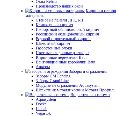
Окна Rehau
Производство наших окон
Кирпич и стено
материалы
Стеновые панели ЛГКЛ-П
Клинкерный кирпич
Импортный облицовочный кирпич
Российский облицовочный кирпич
Рядовой строительный кирпич
Шамотный кирпич
Газобетонные блоки
Цветные кладочные растворы
Кирпичные перемычки Baut
Вентиляционные коробочки Baut
Анкеры
Заборы и ограждения
Заборы CM Fencing
Заборы Grand Line
Модульные ограждения Aquasystem
Штакетник металлический Металл Профиль
Водосточные системы
Aquasystem
Docke
Lindab
Vegastok