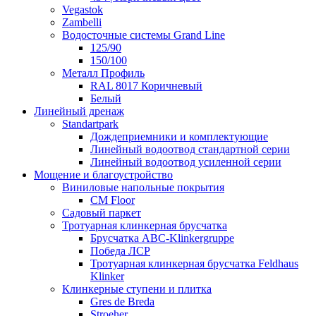
Vegastok
Zambelli
Водосточные системы Grand Line
125/90
150/100
Металл Профиль
RAL 8017 Коричневый
Белый
Линейный дренаж
Standartpark
Дождеприемники и комплектующие
Линейный водоотвод стандартной серии
Линейный водоотвод усиленной серии
Мощение и благоустройство
Виниловые напольные покрытия
CM Floor
Садовый паркет
Тротуарная клинкерная брусчатка
Брусчатка АВС-Klinkergruppe
Победа ЛСР
Тротуарная клинкерная брусчатка Feldhaus
Klinker
Клинкерные ступени и плитка
Gres de Breda
Stroeher