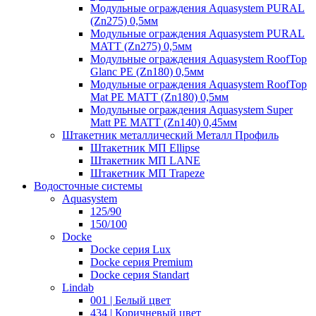
Модульные ограждения Aquasystem PURAL
(Zn275) 0,5мм
Модульные ограждения Aquasystem PURAL
MATT (Zn275) 0,5мм
Модульные ограждения Aquasystem RoofTop
Glanc PE (Zn180) 0,5мм
Модульные ограждения Aquasystem RoofTop
Mat PE MATT (Zn180) 0,5мм
Модульные ограждения Aquasystem Super
Matt PE MATT (Zn140) 0,45мм
Штакетник металлический Металл Профиль
Штакетник МП Ellipse
Штакетник МП LANE
Штакетник МП Trapeze
Водосточные системы
Aquasystem
125/90
150/100
Docke
Docke серия Lux
Docke серия Premium
Docke серия Standart
Lindab
001 | Белый цвет
434 | Коричневый цвет