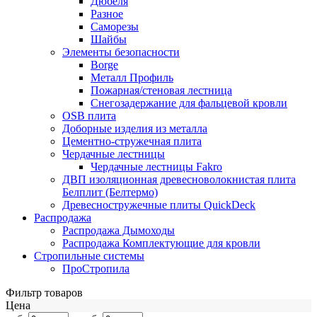
Дюбеля
Разное
Саморезы
Шайбы
Элементы безопасности
Borge
Металл Профиль
Пожарная/стеновая лестница
Снегозадержание для фальцевой кровли
OSB плита
Доборные изделия из металла
Цементно-стружечная плита
Чердачные лестницы
Чердачные лестницы Fakro
ДВП изоляционная древесноволокнистая плита
Белплит (Белтермо)
Древесностружечные плиты QuickDeck
Распродажа
Распродажа Дымоходы
Распродажа Комплектующие для кровли
Стропильные системы
ПроСтропила
Фильтр товаров
Цена