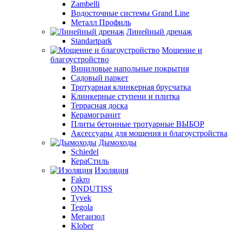
Zambelli
Водосточные системы Grand Line
Металл Профиль
Линейный дренаж
Standartpark
Мощение и
благоустройство
Виниловые напольные покрытия
Садовый паркет
Тротуарная клинкерная брусчатка
Клинкерные ступени и плитка
Террасная доска
Керамогранит
Плиты бетонные тротуарные ВЫБОР
Аксессуары для мощения и благоустройства
Дымоходы
Schiedel
КераСтиль
Изоляция
Fakro
ONDUTISS
Tyvek
Tegola
Мегаизол
Klober