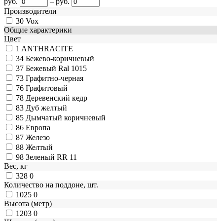
руб.
–
руб.
Производители
30
Vox
Общие характерики
Цвет
1
ANTHRACITE
34
Бежево-коричневый
37
Бежевый Ral 1015
73
Графитно-черная
76
Графитовый
78
Деревенский кедр
83
Дуб желтый
85
Дымчатый коричневый
86
Европа
87
Железо
88
Желтый
98
Зеленый RR 11
Вес, кг
328
0
Количество на поддоне, шт.
1025
0
Высота (метр)
1203
0