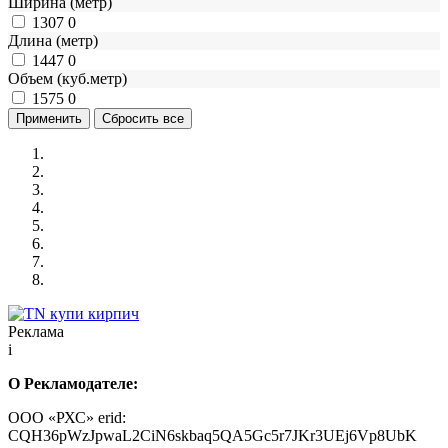
Ширина (метр)
1307
0
Длина (метр)
1447
0
Объем (куб.метр)
1575
0
Реклама
i
О Рекламодателе:
ООО «РХС» erid:
CQH36pWzJpwaL2CiN6skbaq5QA5Gc5r7JKr3UEj6Vp8UbK