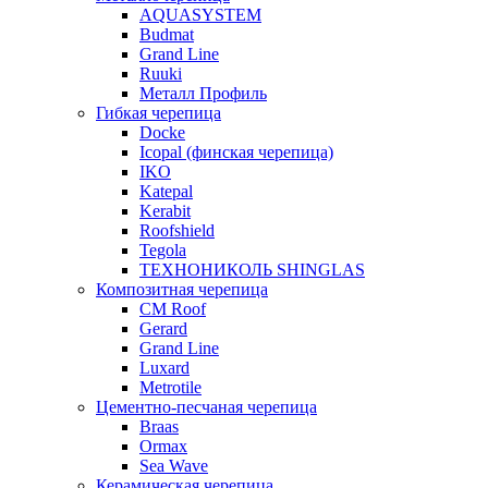
AQUASYSTEM
Budmat
Grand Line
Ruuki
Металл Профиль
Гибкая черепица
Docke
Icopal (финская черепица)
IKO
Katepal
Kerabit
Roofshield
Tegola
ТЕХНОНИКОЛЬ SHINGLAS
Композитная черепица
CM Roof
Gerard
Grand Line
Luxard
Metrotile
Цементно-песчаная черепица
Braas
Ormax
Sea Wave
Керамическая черепица