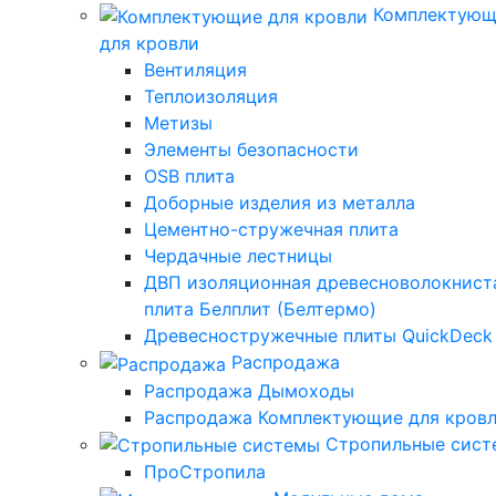
Комплектующ
для кровли
Вентиляция
Теплоизоляция
Метизы
Элементы безопасности
OSB плита
Доборные изделия из металла
Цементно-стружечная плита
Чердачные лестницы
ДВП изоляционная древесноволокнист
плита Белплит (Белтермо)
Древесностружечные плиты QuickDeck
Распродажа
Распродажа Дымоходы
Распродажа Комплектующие для кров
Стропильные сис
ПроСтропила