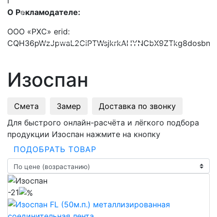
i
О Рекламодателе:
Previous
Next
ООО «РХС» erid:
CQH36pWzJpwaL2CiPTWsjkrkAHYNCbX9ZTkg8dosbn
Изоспан
Смета
Замер
Доставка по звонку
Для быстрого онлайн-расчёта и лёгкого подбора
продукции Изоспан нажмите на кнопку
ПОДОБРАТЬ ТОВАР
-21