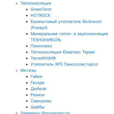
Теплоизоляция
GreenTerm
HOTROCK
Базальтовый утеплитель Rockwool
(Роквул)
Минеральная тепло- и звукоизоляция
ТЕХНОНИКОЛЬ
Пеноплэкс
Теплоизоляция Юматекс Термо
ТеплоКНАУФ
Утеплитель XPS Пенополистерол
Метизы
Гайки
Гвозди
Дюбеля
Разное
Саморезы
Шайбы
Элементы безопасности