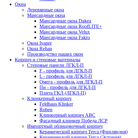
Окна
Деревянные окна
Мансардные окна
Мансардные окна Dakea
Мансардные окна RoofLITE+
Мансардные окна Velux
Мансардные окна Fakro
Окна Ivaper
Окна Rehau
Производство наших окон
Кирпич и стеновые материалы
Стеновые панели ЛГКЛ-П
F - профиль для ЛГКЛ-П
L - профиль для ЛГКЛ-П
Омега - профиль для ЛГКЛ-П
Пи - профиль для ЛГКЛ-П
Плита ГКЛ (ЛГКЛ-П)
Клинкерный кирпич
Feldhaus Klinker
Roben
Клинкерный кирпич ABC
Фасадный клинкер Победа ЛСР
Импортный облицовочный кирпич
Керамический кирпич Terca (Финляндия)
Керамический кирпич Terca (Эстония)