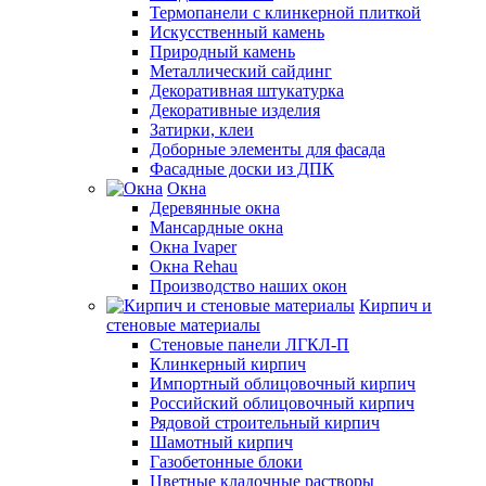
Термопанели с клинкерной плиткой
Искусственный камень
Природный камень
Металлический сайдинг
Декоративная штукатурка
Декоративные изделия
Затирки, клеи
Доборные элементы для фасада
Фасадные доски из ДПК
Окна
Деревянные окна
Мансардные окна
Окна Ivaper
Окна Rehau
Производство наших окон
Кирпич и
стеновые материалы
Стеновые панели ЛГКЛ-П
Клинкерный кирпич
Импортный облицовочный кирпич
Российский облицовочный кирпич
Рядовой строительный кирпич
Шамотный кирпич
Газобетонные блоки
Цветные кладочные растворы