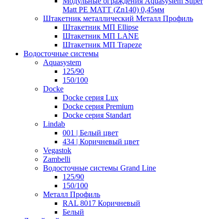
Модульные ограждения Aquasystem Super
Matt PE MATT (Zn140) 0,45мм
Штакетник металлический Металл Профиль
Штакетник МП Ellipse
Штакетник МП LANE
Штакетник МП Trapeze
Водосточные системы
Aquasystem
125/90
150/100
Docke
Docke серия Lux
Docke серия Premium
Docke серия Standart
Lindab
001 | Белый цвет
434 | Коричневый цвет
Vegastok
Zambelli
Водосточные системы Grand Line
125/90
150/100
Металл Профиль
RAL 8017 Коричневый
Белый