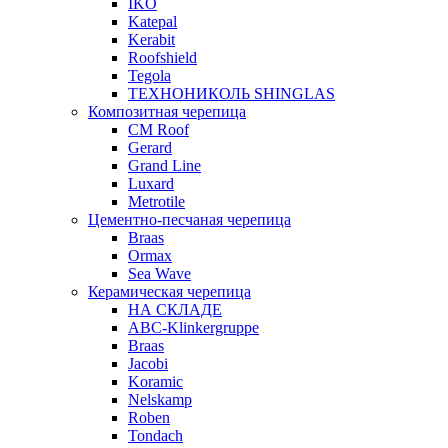
IKO
Katepal
Kerabit
Roofshield
Tegola
ТЕХНОНИКОЛЬ SHINGLAS
Композитная черепица
CM Roof
Gerard
Grand Line
Luxard
Metrotile
Цементно-песчаная черепица
Braas
Ormax
Sea Wave
Керамическая черепица
НА СКЛАДЕ
ABC-Klinkergruppe
Braas
Jacobi
Koramic
Nelskamp
Roben
Tondach