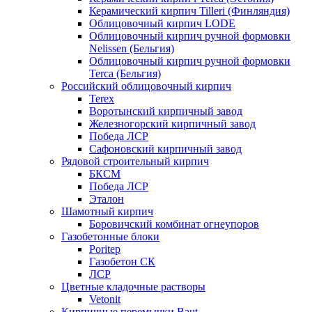
Керамический кирпич Tilleri (Финляндия)
Облицовочный кирпич LODE
Облицовочный кирпич ручной формовки
Nelissen (Бельгия)
Облицовочный кирпич ручной формовки
Terca (Бельгия)
Российский облицовочный кирпич
Terex
Воротынский кирпичный завод
Железногорский кирпичный завод
Победа ЛСР
Сафоновский кирпичный завод
Рядовой строительный кирпич
БКСМ
Победа ЛСР
Эталон
Шамотный кирпич
Боровичский комбинат огнеупоров
Газобетонные блоки
Poritep
Газобетон СК
ЛСР
Цветные кладочные растворы
Vetonit
Кирпичные перемычки Baut