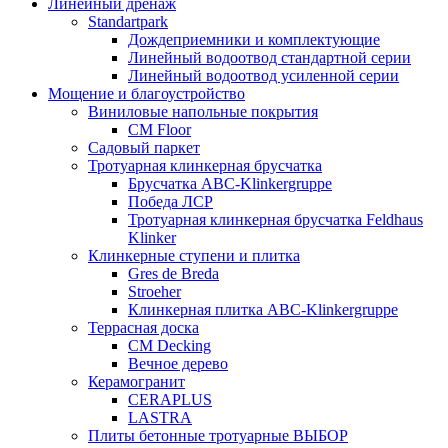
Линейный дренаж
Standartpark
Дождеприемники и комплектующие
Линейный водоотвод стандартной серии
Линейный водоотвод усиленной серии
Мощение и благоустройство
Виниловые напольные покрытия
CM Floor
Садовый паркет
Тротуарная клинкерная брусчатка
Брусчатка АВС-Klinkergruppe
Победа ЛСР
Тротуарная клинкерная брусчатка Feldhaus
Klinker
Клинкерные ступени и плитка
Gres de Breda
Stroeher
Клинкерная плитка ABC-Klinkergruppe
Террасная доска
CM Decking
Вечное дерево
Керамогранит
CERAPLUS
LASTRA
Плиты бетонные тротуарные ВЫБОР