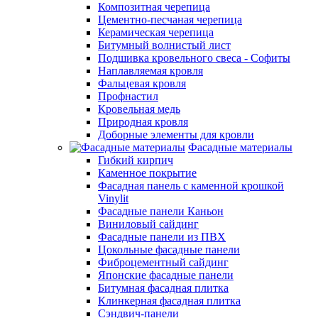
Композитная черепица
Цементно-песчаная черепица
Керамическая черепица
Битумный волнистый лист
Подшивка кровельного свеса - Софиты
Наплавляемая кровля
Фальцевая кровля
Профнастил
Кровельная медь
Природная кровля
Доборные элементы для кровли
Фасадные материалы
Гибкий кирпич
Каменное покрытие
Фасадная панель с каменной крошкой
Vinylit
Фасадные панели Каньон
Виниловый сайдинг
Фасадные панели из ПВХ
Цокольные фасадные панели
Фиброцементный сайдинг
Японские фасадные панели
Битумная фасадная плитка
Клинкерная фасадная плитка
Сэндвич-панели