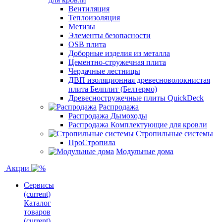
Вентиляция
Теплоизоляция
Метизы
Элементы безопасности
OSB плита
Доборные изделия из металла
Цементно-стружечная плита
Чердачные лестницы
ДВП изоляционная древесноволокнистая
плита Белплит (Белтермо)
Древесностружечные плиты QuickDeck
Распродажа
Распродажа Дымоходы
Распродажа Комплектующие для кровли
Стропильные системы
ПроСтропила
Модульные дома
Акции
Сервисы
(current)
Каталог
товаров
(current)