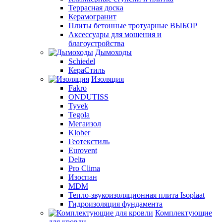
Террасная доска
Керамогранит
Плиты бетонные тротуарные ВЫБОР
Аксессуары для мощения и
благоустройства
Дымоходы
Schiedel
КераСтиль
Изоляция
Fakro
ONDUTISS
Tyvek
Tegola
Мегаизол
Klober
Геотекстиль
Eurovent
Delta
Pro Clima
Изоспан
MDM
Тепло-звукоизоляционная плита Isoplaat
Гидроизоляция фундамента
Комплектующие
для кровли