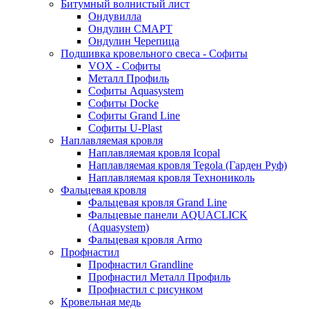
Битумный волнистый лист
Ондувилла
Ондулин СМАРТ
Ондулин Черепица
Подшивка кровельного свеса - Софиты
VOX - Софиты
Металл Профиль
Софиты Aquasystem
Софиты Docke
Софиты Grand Line
Софиты U-Plast
Наплавляемая кровля
Наплавляемая кровля Icopal
Наплавляемая кровля Tegola (Гарден Руф)
Наплавляемая кровля Технониколь
Фальцевая кровля
Фальцевая кровля Grand Line
Фальцевые панели AQUACLICK
(Aquasystem)
Фальцевая кровля Armo
Профнастил
Профнастил Grandline
Профнастил Металл Профиль
Профнастил с рисунком
Кровельная медь