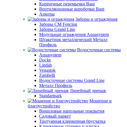
Кирпичные перемычки Baut
Вентиляционные коробочки Baut
Анкеры
Заборы и ограждения
Заборы CM Fencing
Заборы Grand Line
Модульные ограждения Aquasystem
Штакетник металлический Металл
Профиль
Водосточные системы
Aquasystem
Docke
Lindab
Vegastok
Zambelli
Водосточные системы Grand Line
Металл Профиль
Линейный дренаж
Standartpark
Мощение и
благоустройство
Виниловые напольные покрытия
Садовый паркет
Тротуарная клинкерная брусчатка
Клинкерные ступени и плитка