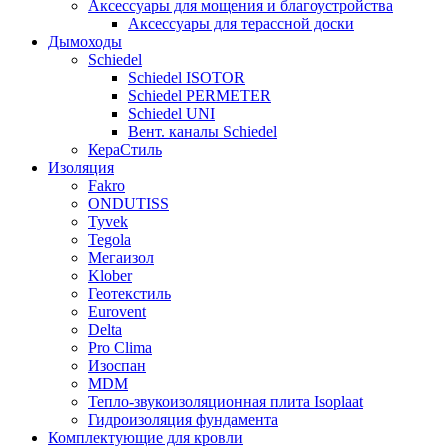
Аксессуары для мощения и благоустройства
Аксессуары для терассной доски
Дымоходы
Schiedel
Schiedel ISOTOR
Schiedel PERMETER
Schiedel UNI
Вент. каналы Schiedel
КераСтиль
Изоляция
Fakro
ONDUTISS
Tyvek
Tegola
Мегаизол
Klober
Геотекстиль
Eurovent
Delta
Pro Clima
Изоспан
MDM
Тепло-звукоизоляционная плита Isoplaat
Гидроизоляция фундамента
Комплектующие для кровли