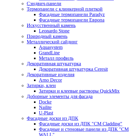
Сэндвич-панели
Термопанели с клинкерной плиткой
Фасадные термопанели Paradyz
Фасадные термопанели Европа
Искусственный камень
Leonardo Stone
Природный камень
Металлический сайдинг
Aquasystem
GrandLine
Металл профиль
Декоративная штукатурка
Декоративная штукатурка Ceresit
Декоративные изделия
Arno Decor
Затирки, клеи
Затирки и клеевые растворы QuickMix
Доборные элементы для фасада
Docke
Nailite
U-Plast
Фасадные доски из ДПК
Фасадные доски из ДПК "CM Cladding"
Фасадные и стеновые панели из ДПК "CM
WALL"