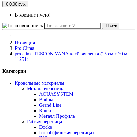
0
0.00 руб.
В корзине пусто!
Поиск
Изоляция
Pro Clima
pro clima TESCON VANA клейкая лента (15 см x 30 м,
11251)
Категории
Кровельные материалы
Металлочерепица
AQUASYSTEM
Budmat
Grand Line
Ruuki
Металл Профиль
Гибкая черепица
Docke
Icopal (финская черепица)