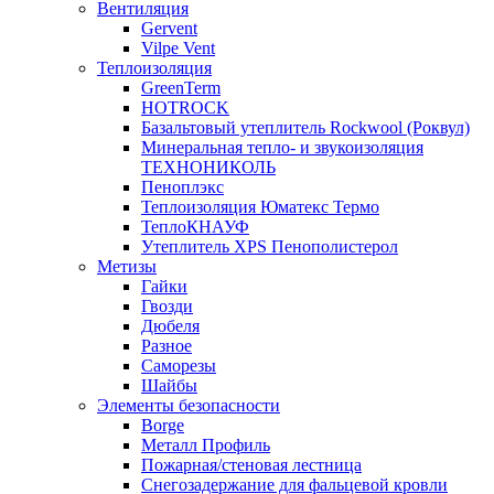
Вентиляция
Gervent
Vilpe Vent
Теплоизоляция
GreenTerm
HOTROCK
Базальтовый утеплитель Rockwool (Роквул)
Минеральная тепло- и звукоизоляция
ТЕХНОНИКОЛЬ
Пеноплэкс
Теплоизоляция Юматекс Термо
ТеплоКНАУФ
Утеплитель XPS Пенополистерол
Метизы
Гайки
Гвозди
Дюбеля
Разное
Саморезы
Шайбы
Элементы безопасности
Borge
Металл Профиль
Пожарная/стеновая лестница
Снегозадержание для фальцевой кровли