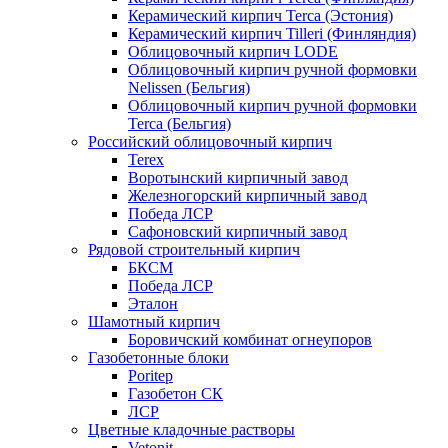
Керамический кирпич Terca (Эстония)
Керамический кирпич Tilleri (Финляндия)
Облицовочный кирпич LODE
Облицовочный кирпич ручной формовки
Nelissen (Бельгия)
Облицовочный кирпич ручной формовки
Terca (Бельгия)
Российский облицовочный кирпич
Terex
Воротынский кирпичный завод
Железногорский кирпичный завод
Победа ЛСР
Сафоновский кирпичный завод
Рядовой строительный кирпич
БКСМ
Победа ЛСР
Эталон
Шамотный кирпич
Боровичский комбинат огнеупоров
Газобетонные блоки
Poritep
Газобетон СК
ЛСР
Цветные кладочные растворы
Vetonit