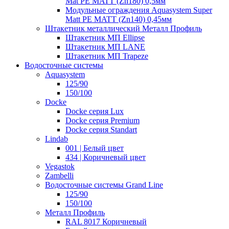
Mat PE MATT (Zn180) 0,5мм
Модульные ограждения Aquasystem Super
Matt PE MATT (Zn140) 0,45мм
Штакетник металлический Металл Профиль
Штакетник МП Ellipse
Штакетник МП LANE
Штакетник МП Trapeze
Водосточные системы
Aquasystem
125/90
150/100
Docke
Docke серия Lux
Docke серия Premium
Docke серия Standart
Lindab
001 | Белый цвет
434 | Коричневый цвет
Vegastok
Zambelli
Водосточные системы Grand Line
125/90
150/100
Металл Профиль
RAL 8017 Коричневый