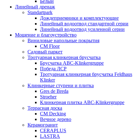
Белый
Линейный дренаж
Standartpark
Дождеприемники и комплектующие
Линейный водоотвод стандартной серии
Линейный водоотвод усиленной серии
Мощение и благоустройство
Виниловые напольные покрытия
CM Floor
Садовый паркет
Тротуарная клинкерная брусчатка
Брусчатка АВС-Klinkergruppe
Победа ЛСР
Тротуарная клинкерная брусчатка Feldhaus
Klinker
Клинкерные ступени и плитка
Gres de Breda
Stroeher
Клинкерная плитка ABC-Klinkergruppe
Террасная доска
CM Decking
Вечное дерево
Керамогранит
CERAPLUS
LASTRA