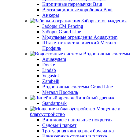
Кирпичные перемычки Baut
Вентиляционные коробочки Baut
Анкеры
Заборы и ограждения
Заборы CM Fencing
Заборы Grand Line
Модульные ограждения Aquasystem
Штакетник металлический Металл
Профиль
Водосточные системы
Aquasystem
Docke
Lindab
Vegastok
Zambelli
Водосточные системы Grand Line
Металл Профиль
Линейный дренаж
Standartpark
Мощение и
благоустройство
Виниловые напольные покрытия
Садовый паркет
Тротуарная клинкерная брусчатка
Клинкерные ступени и плитка