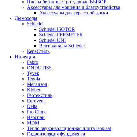
Плиты бетонные тротуарные ВЫБОР
Аксессуары для мощения и благоустройства
Аксессуары для терассной доски
Дымоходы
Schiedel
Schiedel ISOTOR
Schiedel PERMETER
Schiedel UNI
Вент. каналы Schiedel
КераСтиль
Изоляция
Fakro
ONDUTISS
Tyvek
Tegola
Мегаизол
Klober
Геотекстиль
Eurovent
Delta
Pro Clima
Изоспан
MDM
Тепло-звукоизоляционная плита Isoplaat
Гидроизоляция фундамента