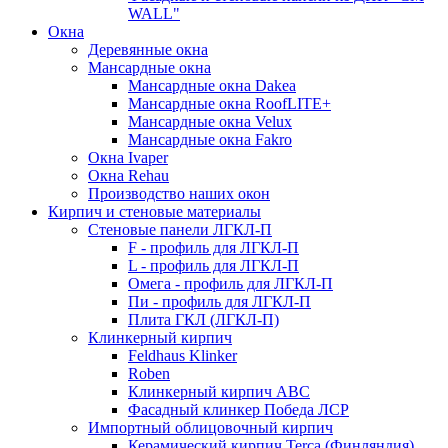
WALL"
Окна
Деревянные окна
Мансардные окна
Мансардные окна Dakea
Мансардные окна RoofLITE+
Мансардные окна Velux
Мансардные окна Fakro
Окна Ivaper
Окна Rehau
Производство наших окон
Кирпич и стеновые материалы
Стеновые панели ЛГКЛ-П
F - профиль для ЛГКЛ-П
L - профиль для ЛГКЛ-П
Омега - профиль для ЛГКЛ-П
Пи - профиль для ЛГКЛ-П
Плита ГКЛ (ЛГКЛ-П)
Клинкерный кирпич
Feldhaus Klinker
Roben
Клинкерный кирпич ABC
Фасадный клинкер Победа ЛСР
Импортный облицовочный кирпич
Керамический кирпич Terca (Финляндия)