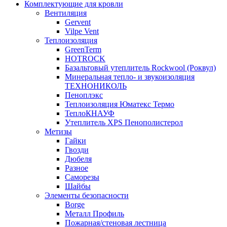
Комплектующие для кровли
Вентиляция
Gervent
Vilpe Vent
Теплоизоляция
GreenTerm
HOTROCK
Базальтовый утеплитель Rockwool (Роквул)
Минеральная тепло- и звукоизоляция
ТЕХНОНИКОЛЬ
Пеноплэкс
Теплоизоляция Юматекс Термо
ТеплоКНАУФ
Утеплитель XPS Пенополистерол
Метизы
Гайки
Гвозди
Дюбеля
Разное
Саморезы
Шайбы
Элементы безопасности
Borge
Металл Профиль
Пожарная/стеновая лестница