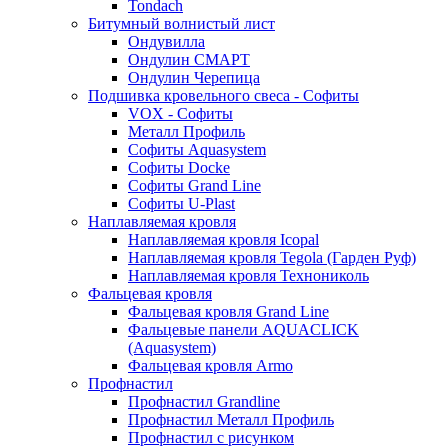
Tondach
Битумный волнистый лист
Ондувилла
Ондулин СМАРТ
Ондулин Черепица
Подшивка кровельного свеса - Софиты
VOX - Софиты
Металл Профиль
Софиты Aquasystem
Софиты Docke
Софиты Grand Line
Софиты U-Plast
Наплавляемая кровля
Наплавляемая кровля Icopal
Наплавляемая кровля Tegola (Гарден Руф)
Наплавляемая кровля Технониколь
Фальцевая кровля
Фальцевая кровля Grand Line
Фальцевые панели AQUACLICK
(Aquasystem)
Фальцевая кровля Armo
Профнастил
Профнастил Grandline
Профнастил Металл Профиль
Профнастил с рисунком