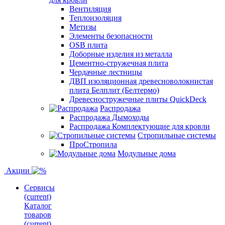
Вентиляция
Теплоизоляция
Метизы
Элементы безопасности
OSB плита
Доборные изделия из металла
Цементно-стружечная плита
Чердачные лестницы
ДВП изоляционная древесноволокнистая
плита Белплит (Белтермо)
Древесностружечные плиты QuickDeck
Распродажа
Распродажа Дымоходы
Распродажа Комплектующие для кровли
Стропильные системы
ПроСтропила
Модульные дома
Акции
Сервисы
(current)
Каталог
товаров
(current)