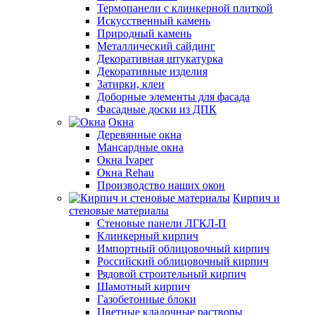
Термопанели с клинкерной плиткой
Искусственный камень
Природный камень
Металлический сайдинг
Декоративная штукатурка
Декоративные изделия
Затирки, клеи
Доборные элементы для фасада
Фасадные доски из ДПК
Окна
Деревянные окна
Мансардные окна
Окна Ivaper
Окна Rehau
Производство наших окон
Кирпич и
стеновые материалы
Стеновые панели ЛГКЛ-П
Клинкерный кирпич
Импортный облицовочный кирпич
Российский облицовочный кирпич
Рядовой строительный кирпич
Шамотный кирпич
Газобетонные блоки
Цветные кладочные растворы