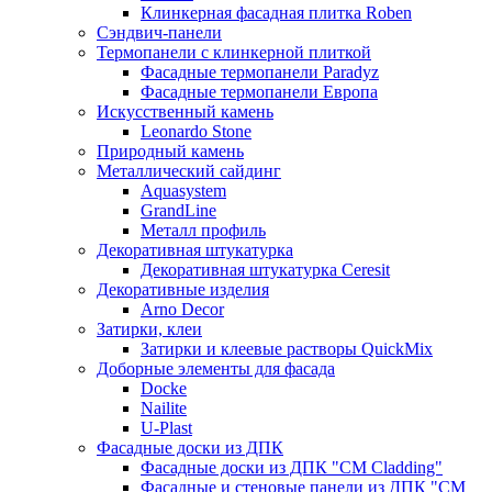
Клинкерная фасадная плитка Roben
Сэндвич-панели
Термопанели с клинкерной плиткой
Фасадные термопанели Paradyz
Фасадные термопанели Европа
Искусственный камень
Leonardo Stone
Природный камень
Металлический сайдинг
Aquasystem
GrandLine
Металл профиль
Декоративная штукатурка
Декоративная штукатурка Ceresit
Декоративные изделия
Arno Decor
Затирки, клеи
Затирки и клеевые растворы QuickMix
Доборные элементы для фасада
Docke
Nailite
U-Plast
Фасадные доски из ДПК
Фасадные доски из ДПК "CM Cladding"
Фасадные и стеновые панели из ДПК "CM