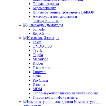
Террасная доска
Керамогранит
Плиты бетонные тротуарные ВЫБОР
Аксессуары для мощения и
благоустройства
Дымоходы
Schiedel
КераСтиль
Изоляция
Fakro
ONDUTISS
Tyvek
Tegola
Мегаизол
Klober
Геотекстиль
Eurovent
Delta
Pro Clima
Изоспан
MDM
Тепло-звукоизоляционная плита Isoplaat
Гидроизоляция фундамента
Комплектующие
для кровли