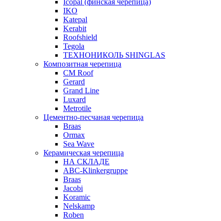
Icopal (финская черепица)
IKO
Katepal
Kerabit
Roofshield
Tegola
ТЕХНОНИКОЛЬ SHINGLAS
Композитная черепица
CM Roof
Gerard
Grand Line
Luxard
Metrotile
Цементно-песчаная черепица
Braas
Ormax
Sea Wave
Керамическая черепица
НА СКЛАДЕ
ABC-Klinkergruppe
Braas
Jacobi
Koramic
Nelskamp
Roben