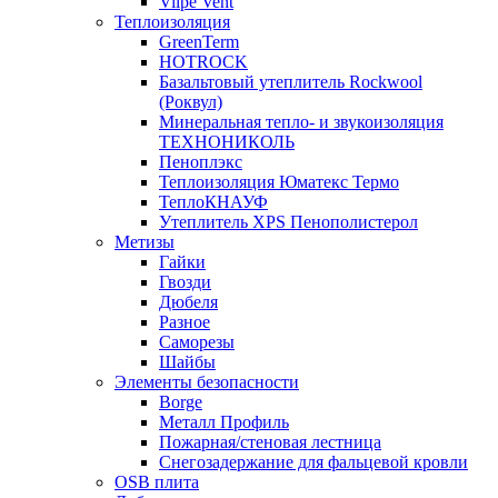
Vilpe Vent
Теплоизоляция
GreenTerm
HOTROCK
Базальтовый утеплитель Rockwool
(Роквул)
Минеральная тепло- и звукоизоляция
ТЕХНОНИКОЛЬ
Пеноплэкс
Теплоизоляция Юматекс Термо
ТеплоКНАУФ
Утеплитель XPS Пенополистерол
Метизы
Гайки
Гвозди
Дюбеля
Разное
Саморезы
Шайбы
Элементы безопасности
Borge
Металл Профиль
Пожарная/стеновая лестница
Снегозадержание для фальцевой кровли
OSB плита