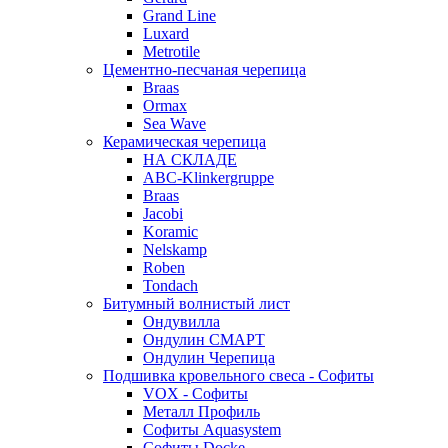
Grand Line
Luxard
Metrotile
Цементно-песчаная черепица
Braas
Ormax
Sea Wave
Керамическая черепица
НА СКЛАДЕ
ABC-Klinkergruppe
Braas
Jacobi
Koramic
Nelskamp
Roben
Tondach
Битумный волнистый лист
Ондувилла
Ондулин СМАРТ
Ондулин Черепица
Подшивка кровельного свеса - Софиты
VOX - Софиты
Металл Профиль
Софиты Aquasystem
Софиты Docke