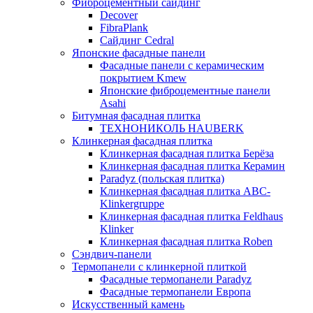
Фиброцементный сайдинг
Decover
FibraPlank
Сайдинг Cedral
Японские фасадные панели
Фасадные панели с керамическим
покрытием Kmew
Японские фиброцементные панели
Asahi
Битумная фасадная плитка
ТЕХНОНИКОЛЬ HAUBERK
Клинкерная фасадная плитка
Клинкерная фасадная плитка Берёза
Клинкерная фасадная плитка Керамин
Paradyz (польская плитка)
Клинкерная фасадная плитка ABC-
Klinkergruppe
Клинкерная фасадная плитка Feldhaus
Klinker
Клинкерная фасадная плитка Roben
Сэндвич-панели
Термопанели с клинкерной плиткой
Фасадные термопанели Paradyz
Фасадные термопанели Европа
Искусственный камень