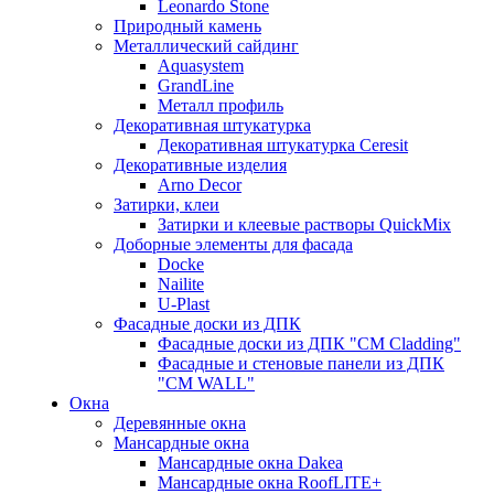
Leonardo Stone
Природный камень
Металлический сайдинг
Aquasystem
GrandLine
Металл профиль
Декоративная штукатурка
Декоративная штукатурка Ceresit
Декоративные изделия
Arno Decor
Затирки, клеи
Затирки и клеевые растворы QuickMix
Доборные элементы для фасада
Docke
Nailite
U-Plast
Фасадные доски из ДПК
Фасадные доски из ДПК "CM Cladding"
Фасадные и стеновые панели из ДПК
"CM WALL"
Окна
Деревянные окна
Мансардные окна
Мансардные окна Dakea
Мансардные окна RoofLITE+