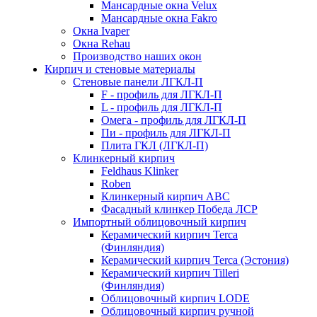
Мансардные окна Velux
Мансардные окна Fakro
Окна Ivaper
Окна Rehau
Производство наших окон
Кирпич и стеновые материалы
Стеновые панели ЛГКЛ-П
F - профиль для ЛГКЛ-П
L - профиль для ЛГКЛ-П
Омега - профиль для ЛГКЛ-П
Пи - профиль для ЛГКЛ-П
Плита ГКЛ (ЛГКЛ-П)
Клинкерный кирпич
Feldhaus Klinker
Roben
Клинкерный кирпич ABC
Фасадный клинкер Победа ЛСР
Импортный облицовочный кирпич
Керамический кирпич Terca
(Финляндия)
Керамический кирпич Terca (Эстония)
Керамический кирпич Tilleri
(Финляндия)
Облицовочный кирпич LODE
Облицовочный кирпич ручной