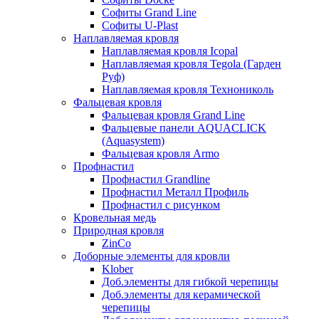
Софиты Grand Line
Софиты U-Plast
Наплавляемая кровля
Наплавляемая кровля Icopal
Наплавляемая кровля Tegola (Гарден
Руф)
Наплавляемая кровля Технониколь
Фальцевая кровля
Фальцевая кровля Grand Line
Фальцевые панели AQUACLICK
(Aquasystem)
Фальцевая кровля Armo
Профнастил
Профнастил Grandline
Профнастил Металл Профиль
Профнастил с рисунком
Кровельная медь
Природная кровля
ZinCo
Доборные элементы для кровли
Klober
Доб.элементы для гибкой черепицы
Доб.элементы для керамической
черепицы