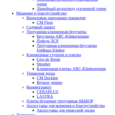
серии
Линейный водоотвод усиленной серии
Мощение и благоустройство
Виниловые напольные покрытия
CM Floor
Садовый паркет
Тротуарная клинкерная брусчатка
Брусчатка АВС-Klinkergruppe
Победа ЛСР
Тротуарная клинкерная брусчатка
Feldhaus Klinker
Клинкерные ступени и плитка
Gres de Breda
Stroeher
Клинкерная плитка ABC-Klinkergruppe
Террасная доска
CM Decking
Вечное дерево
Керамогранит
CERAPLUS
LASTRA
Плиты бетонные тротуарные ВЫБОР
Аксессуары для мощения и благоустройства
Аксессуары для терассной доски
Дымоходы