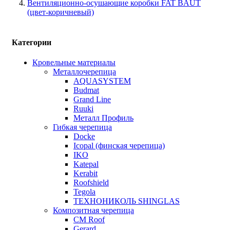
Вентиляционно-осушающие коробки FAT BAUT
(цвет-коричневый)
Категории
Кровельные материалы
Металлочерепица
AQUASYSTEM
Budmat
Grand Line
Ruuki
Металл Профиль
Гибкая черепица
Docke
Icopal (финская черепица)
IKO
Katepal
Kerabit
Roofshield
Tegola
ТЕХНОНИКОЛЬ SHINGLAS
Композитная черепица
CM Roof
Gerard