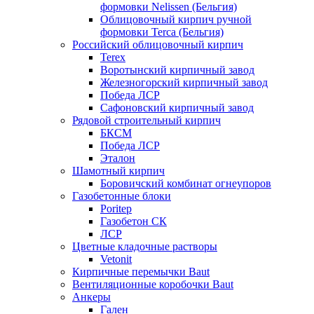
формовки Nelissen (Бельгия)
Облицовочный кирпич ручной
формовки Terca (Бельгия)
Российский облицовочный кирпич
Terex
Воротынский кирпичный завод
Железногорский кирпичный завод
Победа ЛСР
Сафоновский кирпичный завод
Рядовой строительный кирпич
БКСМ
Победа ЛСР
Эталон
Шамотный кирпич
Боровичский комбинат огнеупоров
Газобетонные блоки
Poritep
Газобетон СК
ЛСР
Цветные кладочные растворы
Vetonit
Кирпичные перемычки Baut
Вентиляционные коробочки Baut
Анкеры
Гален