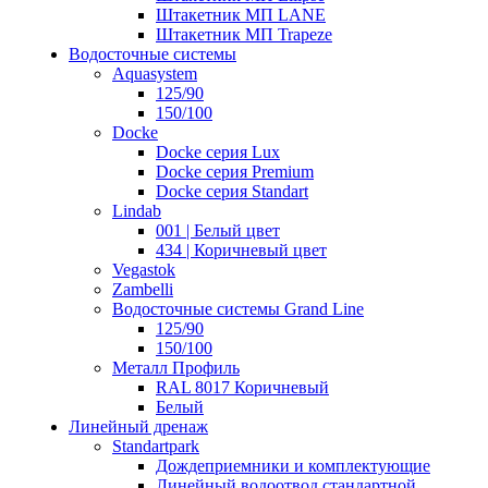
Штакетник МП LANE
Штакетник МП Trapeze
Водосточные системы
Aquasystem
125/90
150/100
Docke
Docke серия Lux
Docke серия Premium
Docke серия Standart
Lindab
001 | Белый цвет
434 | Коричневый цвет
Vegastok
Zambelli
Водосточные системы Grand Line
125/90
150/100
Металл Профиль
RAL 8017 Коричневый
Белый
Линейный дренаж
Standartpark
Дождеприемники и комплектующие
Линейный водоотвод стандартной