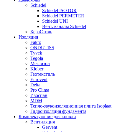
Schiedel
Schiedel ISOTOR
Schiedel PERMETER
Schiedel UNI
Вент. каналы Schiedel
КераСтиль
Изоляция
Fakro
ONDUTISS
Tyvek
Tegola
Мегаизол
Klober
Геотекстиль
Eurovent
Delta
Pro Clima
Изоспан
MDM
Тепло-звукоизоляционная плита Isoplaat
Гидроизоляция фундамента
Комплектующие для кровли
Вентиляция
Gervent