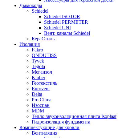
Дымоходы
Schiedel
Schiedel ISOTOR
Schiedel PERMETER
Schiedel UNI
Вент. каналы Schiedel
КераСтиль
Изоляция
Fakro
ONDUTISS
Tyvek
Tegola
Мегаизол
Klober
Геотекстиль
Eurovent
Delta
Pro Clima
Изоспан
MDM
Тепло-звукоизоляционная плита Isoplaat
Гидроизоляция фундамента
Комплектующие для кровли
Вентиляция