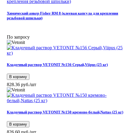
Химический анкер Fisher RM 8 (клеевая капсула для крепления
резьбовой шпильки)
По запросу
Кладочный раствор VETONIT №156 Серый,Viipus (25 кг)
В корзину
828.36 руб./шт
Кладочный раствор VETONIT №150 кремово-белый,Nattas (25 кг)
В корзину
826.60 руб./шт