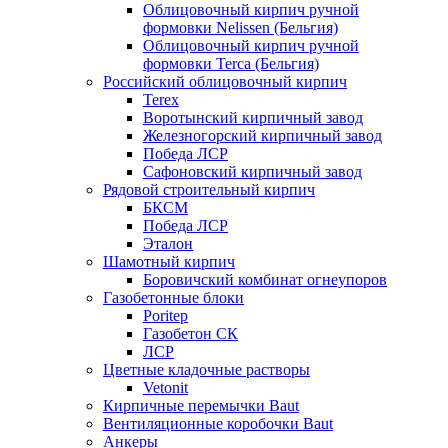
Облицовочный кирпич ручной
формовки Nelissen (Бельгия)
Облицовочный кирпич ручной
формовки Terca (Бельгия)
Российский облицовочный кирпич
Terex
Воротынский кирпичный завод
Железногорский кирпичный завод
Победа ЛСР
Сафоновский кирпичный завод
Рядовой строительный кирпич
БКСМ
Победа ЛСР
Эталон
Шамотный кирпич
Боровичский комбинат огнеупоров
Газобетонные блоки
Poritep
Газобетон СК
ЛСР
Цветные кладочные растворы
Vetonit
Кирпичные перемычки Baut
Вентиляционные коробочки Baut
Анкеры