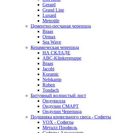
Gerard
Grand Line
Luxard
Metrotile
Цементно-песчаная черепица
Braas
Ormax
Sea Wave
Керамическая черепица
НА СКЛАДЕ
ABC-Klinkergruppe
Braas
Jacobi
Koramic
Nelskamp
Roben
Tondach
Битумный волнистый лист
Ондувилла
Ондулин СМАРТ
Ондулин Черепица
Подшивка кровельного свеса - Софиты
VOX - Софиты
Металл Профиль
Софиты Aquasystem