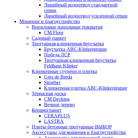
Линейный водоотвод стандартной
серии
Линейный водоотвод усиленной серии
Мощение и благоустройство
Виниловые напольные покрытия
CM Floor
Садовый паркет
Тротуарная клинкерная брусчатка
Брусчатка АВС-Klinkergruppe
Победа ЛСР
Тротуарная клинкерная брусчатка
Feldhaus Klinker
Клинкерные ступени и плитка
Gres de Breda
Stroeher
Клинкерная плитка ABC-Klinkergruppe
Террасная доска
CM Decking
Вечное дерево
Керамогранит
CERAPLUS
LASTRA
Плиты бетонные тротуарные ВЫБОР
Аксессуары для мощения и благоустройства
Аксессуары для терассной доски