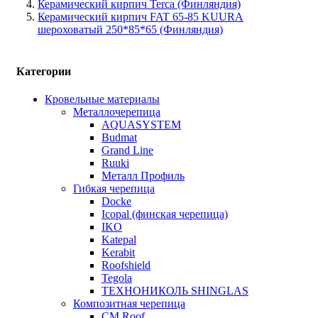
Керамический кирпич Terca (Финляндия)
Керамический кирпич FAT 65-85 KUURA
шероховатый 250*85*65 (Финляндия)
Категории
Кровельные материалы
Металлочерепица
AQUASYSTEM
Budmat
Grand Line
Ruuki
Металл Профиль
Гибкая черепица
Docke
Icopal (финская черепица)
IKO
Katepal
Kerabit
Roofshield
Tegola
ТЕХНОНИКОЛЬ SHINGLAS
Композитная черепица
CM Roof