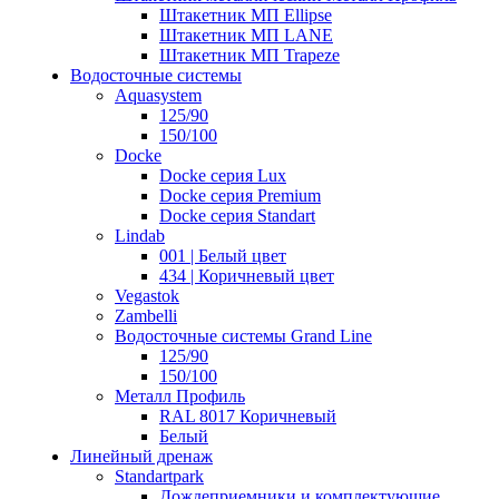
Штакетник МП Ellipse
Штакетник МП LANE
Штакетник МП Trapeze
Водосточные системы
Aquasystem
125/90
150/100
Docke
Docke серия Lux
Docke серия Premium
Docke серия Standart
Lindab
001 | Белый цвет
434 | Коричневый цвет
Vegastok
Zambelli
Водосточные системы Grand Line
125/90
150/100
Металл Профиль
RAL 8017 Коричневый
Белый
Линейный дренаж
Standartpark
Дождеприемники и комплектующие