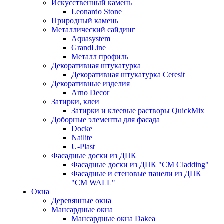
Искусственный камень
Leonardo Stone
Природный камень
Металлический сайдинг
Aquasystem
GrandLine
Металл профиль
Декоративная штукатурка
Декоративная штукатурка Ceresit
Декоративные изделия
Arno Decor
Затирки, клеи
Затирки и клеевые растворы QuickMix
Доборные элементы для фасада
Docke
Nailite
U-Plast
Фасадные доски из ДПК
Фасадные доски из ДПК "CM Cladding"
Фасадные и стеновые панели из ДПК
"CM WALL"
Окна
Деревянные окна
Мансардные окна
Мансардные окна Dakea