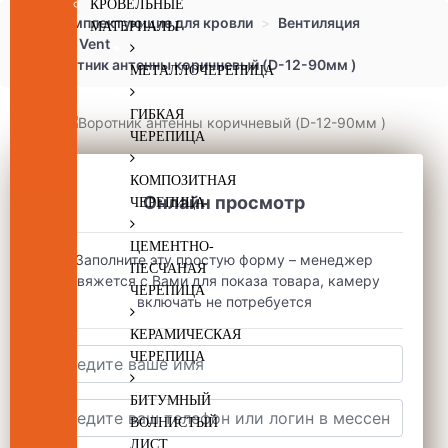
КРОВЕЛЬНЫЕ
Комплектующие для кровли
Вентиляция
МАТЕРИАЛЫ
Vilpe Vent
Воротник антенны коричневый (D-12-90мм )
МЕТАЛЛОЧЕРЕПИЦА
ГИБКАЯ
ЧЕРЕПИЦА
КОМПОЗИТНАЯ
Онлайн просмотр
ЧЕРЕПИЦА
ЦЕМЕНТНО-
Заполните эту простую форму – менеджер
ПЕСЧАНАЯ
свяжется с Вами для показа товара, камеру
ЧЕРЕПИЦА
включать не потребуется
КЕРАМИЧЕСКАЯ
ЧЕРЕПИЦА
БИТУМНЫЙ
ВОЛНИСТЫЙ
ЛИСТ