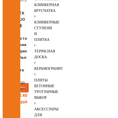
КЛИНКЕРНАЯ
БРУСЧАТКА
DELTA
®-DUO
КЛИНКЕРНЫЕ
TAPE
СТУПЕНИ
D38
И
Двусто
ПЛИТКА
ронняя
соедин
ТЕРРАСНАЯ
ительн
ДОСКА
ая
КЕРАМОГРАНИТ
лента
ПЛИТЫ
3 636.00
БЕТОННЫЕ
В корзину
руб./рул
ТРОТУАРНЫЕ
3 272.40
ВЫБОР
руб./рул
АКСЕССУАРЫ
ДЛЯ