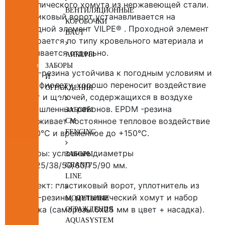
металлического хомута из нержавеющей стали.
ВЕНТИЛЯЦИОННЫЕ
Пластиковый ворот устанавливается на
КОРОБОЧКИ
проходной элемент VILPE® . Проходной элемент
BAUT
подбирается по типу кровельного материала и
заказывается отдельно.
АНКЕРЫ
ЗАБОРЫ
EPDM -резина устойчива к погодным условиям и
И
ультрафиолету, хорошо переносит воздействие
ОГРАЖДЕНИЯ
кислот и щелочей, содержащихся в воздухе
промышленных районов. EPDM -резина
ЗАБОРЫ
выдерживает постоянное тепловое воздействие
CM
до +90°C и временное до +150°C.
FENCING
Размеры: условные диаметры
ЗАБОРЫ
12/19/25/38/50/60/75/90 мм.
GRAND
LINE
Комплект: пластиковый ворот, уплотнитель из
EPDM -резины, металлический хомут и набор
МОДУЛЬНЫЕ
крепежа (саморезы 6x25 мм в цвет + насадка).
ОГРАЖДЕНИЯ
AQUASYSTEM