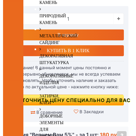
КАМЕНЬ
ПРИРОДНЫЙ
КАМЕНЬ
В корзину
МЕТАЛЛИЧЕСКИЙ
САЙДИНГ
КУПИТЬ В 1 КЛИК
ДЕКОРАТИВНАЯ
ШТУКАТУРКА
Внимание! В данный момент цены постоянно и
беспрерывно обновляются, мы не всегда успеваем
ДЕКОРАТИВНЫЕ
их обновлять. Чтобы уточнить наличие и заказать
ИЗДЕЛИЯ
товар по актуальной цене - нажмите кнопку ниже:
ЗАТИРКИ,
УТОЧНИТЬ ЦЕНУ СПЕЦИАЛЬНО ДЛЯ ВАС
КЛЕИ
В Закладки
В сравнение
ДОБОРНЫЕ
ЭЛЕМЕНТЫ
ДЛЯ
Акция "Вернем Вам 5%" - за 1 шт:
180 руб.