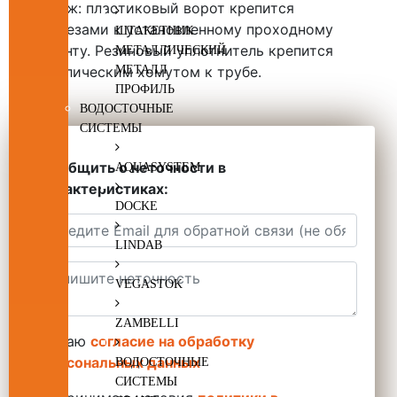
Монтаж: пластиковый ворот крепится
саморезами к установленному проходному
ШТАКЕТНИК
элементу. Резиновый уплотнитель крепится
МЕТАЛЛИЧЕСКИЙ
металлическим хомутом к трубе.
МЕТАЛЛ
ПРОФИЛЬ
ВОДОСТОЧНЫЕ
СИСТЕМЫ
Сообщить о неточности в
AQUASYSTEM
характеристиках:
DOCKE
LINDAB
VEGASTOK
ZAMBELLI
Даю
согласие на обработку
персональных данных
ВОДОСТОЧНЫЕ
СИСТЕМЫ