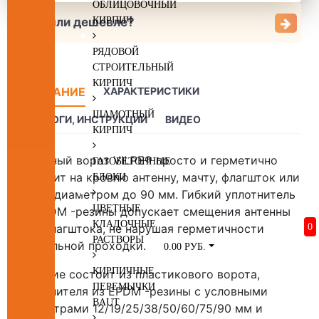
ОБЛИЦОВОЧНЫЙ
Нашли дешевле?
КИРПИЧ
РЯДОВОЙ
СТРОИТЕЛЬНЫЙ
КИРПИЧ
ОПИСАНИЕ
ХАРАКТЕРИСТИКИ
ШАМОТНЫЙ
КАТАЛОГИ, ИНСТРУКЦИИ
ВИДЕО
КИРПИЧ
Антенный ворот VILPE® просто и герметично
ГАЗОБЕТОННЫЕ
выводит на кровлю антенну, мачту, флагшток или
БЛОКИ
трубу диаметром до 90 мм. Гибкий уплотнитель
ЦВЕТНЫЕ
из EPDM -резины допускает смещения антенны
КЛАДОЧНЫЕ
или флагштока, не нарушая герметичности
0
РАСТВОРЫ
кровельной проходки.
0.00 РУБ.
КИРПИЧНЫЕ
Изделие состоит из пластикового ворота,
ПЕРЕМЫЧКИ
уплотнителя из EPDM -резины с условными
BAUT
диаметрами 12/19/25/38/50/60/75/90 мм и