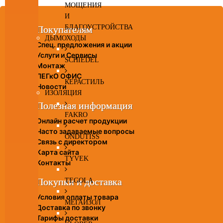
МОЩЕНИЯ
И
БЛАГОУСТРОЙСТВА
Покупателям
ДЫМОХОДЫ
Спец. предложения и акции
Услуги и Сервисы
SCHIEDEL
Монтаж
ЛЕГкО ОФИС
КЕРАСТИЛЬ
Новости
ИЗОЛЯЦИЯ
Полезная информация
FAKRO
Онлайн расчет продукции
Часто задаваемые вопросы
ONDUTISS
Связь с директором
Карта сайта
TYVEK
Контакты
Покупки и доставка
TEGOLA
Условия оплаты товара
МЕГАИЗОЛ
Доставка по звонку
Тарифы доставки