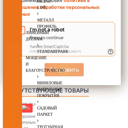
Принимаю условия
политики в
GRAND
отношении обработки персональных
LINE
данных
МЕТАЛЛ
ПРОФИЛЬ
ЛИНЕЙНЫЙ
ДРЕНАЖ
STANDARTPARK
МОЩЕНИЕ
И
Отправить
БЛАГОУСТРОЙСТВО
ВИНИЛОВЫЕ
СОПУТСТВУЮЩИЕ ТОВАРЫ
НАПОЛЬНЫЕ
ПОКРЫТИЯ
-10
САДОВЫЙ
ПАРКЕТ
ТРОТУАРНАЯ