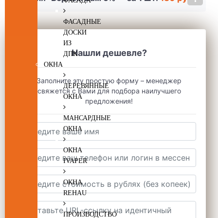
ФАСАДА
ФАСАДНЫЕ
ДОСКИ
ИЗ
Нашли дешевле?
ДПК
ОКНА
Заполните эту простую форму – менеджер
ДЕРЕВЯННЫЕ
свяжется с Вами для подбора наилучшего
ОКНА
предложения!
МАНСАРДНЫЕ
ОКНА
ОКНА
IVAPER
ОКНА
REHAU
ПРОИЗВОДСТВО