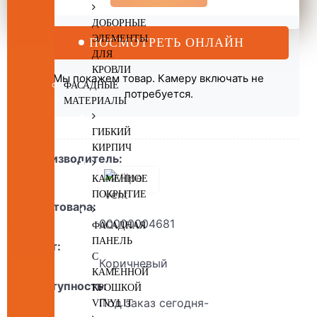
ДОБОРНЫЕ
ЭЛЕМЕНТЫ
ПОСМОТРЕТЬ ОНЛАЙН
ДЛЯ
КРОВЛИ
Мы покажем товар. Камеру включать не
ФАСАДНЫЕ
потребуется.
МАТЕРИАЛЫ
ГИБКИЙ
КИРПИЧ
Производитель:
КАМЕННОЕ
ПОКРЫТИЕ
Код товара:
00000004681
ФАСАДНАЯ
ПАНЕЛЬ
Цвет:
С
Коричневый
КАМЕННОЙ
Доступность:
КРОШКОЙ
Под заказ сегодня-
VINYLIT