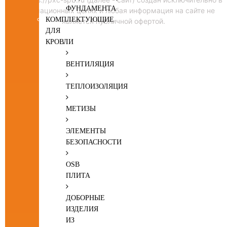
ФУНДАМЕНТА
информационных целях и любая информация на сайте не
КОМПЛЕКТУЮЩИЕ
является публичной офертой.
ДЛЯ
КРОВЛИ
ВЕНТИЛЯЦИЯ
ТЕПЛОИЗОЛЯЦИЯ
МЕТИЗЫ
ЭЛЕМЕНТЫ
БЕЗОПАСНОСТИ
OSB
ПЛИТА
ДОБОРНЫЕ
ИЗДЕЛИЯ
ИЗ