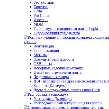
Геотекстиль
Eurovent
Delta
Pro Clima
Изоспан
MDM
Тепло-звукоизоляционная плита Isoplaat
Гидроизоляция фундамента
Комплектующие дл
кровли
Вентиляция
Теплоизоляция
Метизы
Элементы безопасности
OSB плита
Доборные изделия из металла
Цементно-стружечная плита
Чердачные лестницы
ДВП изоляционная древесноволокнистая пл
Белплит (Белтермо)
Древесностружечные плиты QuickDeck
Распродажа
Распродажа Дымоходы
Распродажа Комплектующие для кровли
Стропильные системы