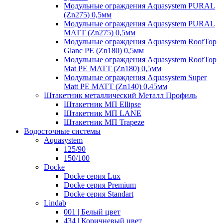
Модульные ограждения Aquasystem PURAL
(Zn275) 0,5мм
Модульные ограждения Aquasystem PURAL
MATT (Zn275) 0,5мм
Модульные ограждения Aquasystem RoofTop
Glanc PE (Zn180) 0,5мм
Модульные ограждения Aquasystem RoofTop
Mat PE MATT (Zn180) 0,5мм
Модульные ограждения Aquasystem Super
Matt PE MATT (Zn140) 0,45мм
Штакетник металлический Металл Профиль
Штакетник МП Ellipse
Штакетник МП LANE
Штакетник МП Trapeze
Водосточные системы
Aquasystem
125/90
150/100
Docke
Docke серия Lux
Docke серия Premium
Docke серия Standart
Lindab
001 | Белый цвет
434 | Коричневый цвет