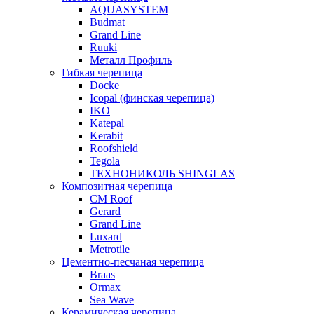
AQUASYSTEM
Budmat
Grand Line
Ruuki
Металл Профиль
Гибкая черепица
Docke
Icopal (финская черепица)
IKO
Katepal
Kerabit
Roofshield
Tegola
ТЕХНОНИКОЛЬ SHINGLAS
Композитная черепица
CM Roof
Gerard
Grand Line
Luxard
Metrotile
Цементно-песчаная черепица
Braas
Ormax
Sea Wave
Керамическая черепица