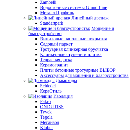
Zambelli
Водосточные системы Grand Line
Металл Профиль
Линейный дренаж
Standartpark
Мощение и
благоустройство
Виниловые напольные покрытия
Садовый паркет
Тротуарная клинкерная брусчатка
Клинкерные ступени и плитка
Террасная доска
Керамогранит
Плиты бетонные тротуарные ВЫБОР
Аксессуары для мощения и благоустройства
Дымоходы
Schiedel
КераСтиль
Изоляция
Fakro
ONDUTISS
Tyvek
Tegola
Мегаизол
Klober