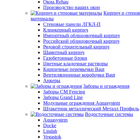
Окна Rehau
Производство наших окон
Кирпич и стено
материалы
Стеновые панели ЛГКЛ-П
Клинкерный кирпич
Импортный облицовочный кирпич
Российский облицовочный кирпич
Рядовой строительный кирпич
Шамотный кирпич
Газобетонные блоки
Цветные кладочные растворы
Кирпичные перемычки Baut
Вентиляционные коробочки Baut
Анкеры
Заборы и ограждения
Заборы CM Fencing
Заборы Grand Line
Модульные ограждения Aquasystem
Штакетник металлический Металл Профиль
Водосточные системы
Aquasystem
Docke
Lindab
Vegastok