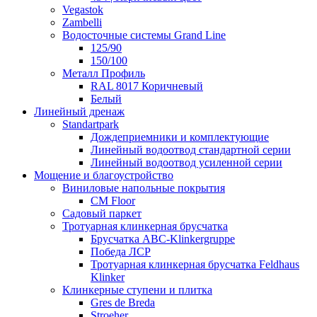
Vegastok
Zambelli
Водосточные системы Grand Line
125/90
150/100
Металл Профиль
RAL 8017 Коричневый
Белый
Линейный дренаж
Standartpark
Дождеприемники и комплектующие
Линейный водоотвод стандартной серии
Линейный водоотвод усиленной серии
Мощение и благоустройство
Виниловые напольные покрытия
CM Floor
Садовый паркет
Тротуарная клинкерная брусчатка
Брусчатка АВС-Klinkergruppe
Победа ЛСР
Тротуарная клинкерная брусчатка Feldhaus
Klinker
Клинкерные ступени и плитка
Gres de Breda
Stroeher