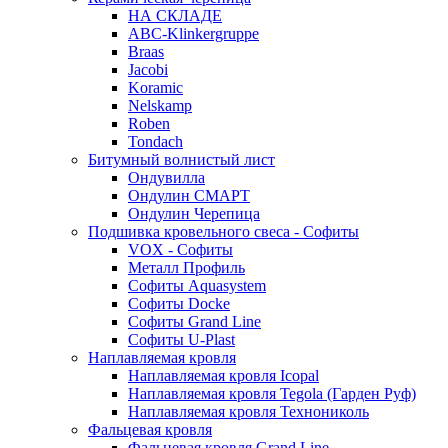
НА СКЛАДЕ
ABC-Klinkergruppe
Braas
Jacobi
Koramic
Nelskamp
Roben
Tondach
Битумный волнистый лист
Ондувилла
Ондулин СМАРТ
Ондулин Черепица
Подшивка кровельного свеса - Софиты
VOX - Софиты
Металл Профиль
Софиты Aquasystem
Софиты Docke
Софиты Grand Line
Софиты U-Plast
Наплавляемая кровля
Наплавляемая кровля Icopal
Наплавляемая кровля Tegola (Гарден Руф)
Наплавляемая кровля Технониколь
Фальцевая кровля
Фальцевая кровля Grand Line