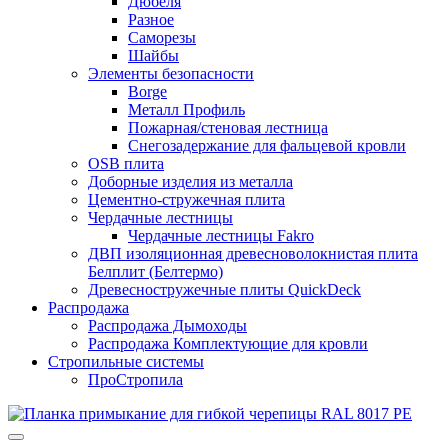
Дюбеля
Разное
Саморезы
Шайбы
Элементы безопасности
Borge
Металл Профиль
Пожарная/стеновая лестница
Снегозадержание для фальцевой кровли
OSB плита
Доборные изделия из металла
Цементно-стружечная плита
Чердачные лестницы
Чердачные лестницы Fakro
ДВП изоляционная древесноволокнистая плита
Белплит (Белтермо)
Древесностружечные плиты QuickDeck
Распродажа
Распродажа Дымоходы
Распродажа Комплектующие для кровли
Стропильные системы
ПроСтропила