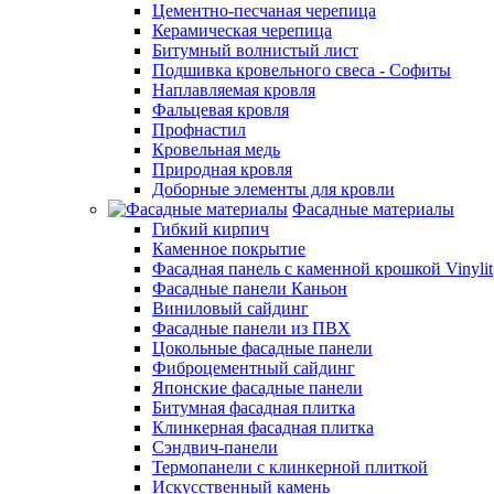
Цементно-песчаная черепица
Керамическая черепица
Битумный волнистый лист
Подшивка кровельного свеса - Софиты
Наплавляемая кровля
Фальцевая кровля
Профнастил
Кровельная медь
Природная кровля
Доборные элементы для кровли
Фасадные материалы
Гибкий кирпич
Каменное покрытие
Фасадная панель с каменной крошкой Vinylit
Фасадные панели Каньон
Виниловый сайдинг
Фасадные панели из ПВХ
Цокольные фасадные панели
Фиброцементный сайдинг
Японские фасадные панели
Битумная фасадная плитка
Клинкерная фасадная плитка
Сэндвич-панели
Термопанели с клинкерной плиткой
Искусственный камень