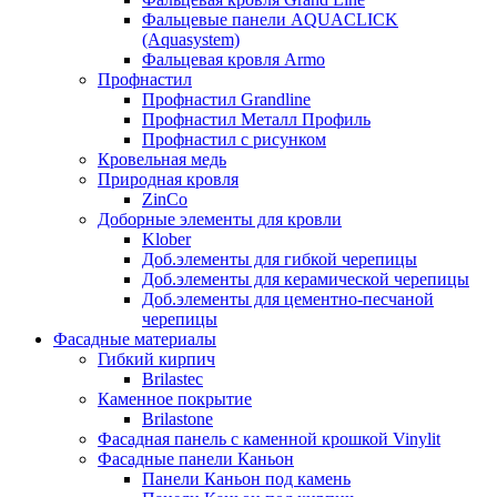
Фальцевые панели AQUACLICK
(Aquasystem)
Фальцевая кровля Armo
Профнастил
Профнастил Grandline
Профнастил Металл Профиль
Профнастил с рисунком
Кровельная медь
Природная кровля
ZinCo
Доборные элементы для кровли
Klober
Доб.элементы для гибкой черепицы
Доб.элементы для керамической черепицы
Доб.элементы для цементно-песчаной
черепицы
Фасадные материалы
Гибкий кирпич
Brilastec
Каменное покрытие
Brilastone
Фасадная панель с каменной крошкой Vinylit
Фасадные панели Каньон
Панели Каньон под камень