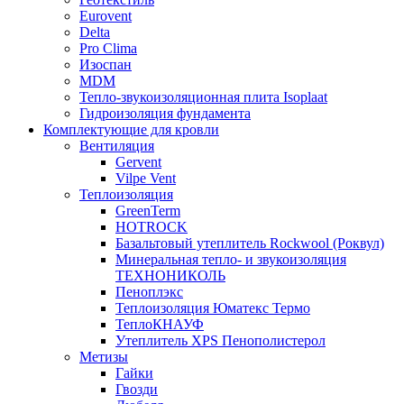
Eurovent
Delta
Pro Clima
Изоспан
MDM
Тепло-звукоизоляционная плита Isoplaat
Гидроизоляция фундамента
Комплектующие для кровли
Вентиляция
Gervent
Vilpe Vent
Теплоизоляция
GreenTerm
HOTROCK
Базальтовый утеплитель Rockwool (Роквул)
Минеральная тепло- и звукоизоляция
ТЕХНОНИКОЛЬ
Пеноплэкс
Теплоизоляция Юматекс Термо
ТеплоКНАУФ
Утеплитель XPS Пенополистерол
Метизы
Гайки
Гвозди