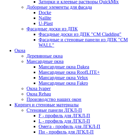
Затирки и клеевые растворы QuickMix
Доборные элементы для фасада
Docke
Nailite
U-Plast
Фасадные доски из ДПК
Фасадные доски из ДПК "CM Cladding"
Фасадные и стеновые панели из ДПК "CM
WALL"
Окна
Деревянные окна
Мансардные окна
Мансардные окна Dakea
Мансардные окна RoofLITE+
Мансардные окна Velux
Мансардные окна Fakro
Окна Ivaper
Окна Rehau
Производство наших окон
Кирпич и стеновые материалы
Стеновые панели ЛГКЛ-П
F - профиль для ЛГКЛ-П
L - профиль для ЛГКЛ-П
Омега - профиль для ЛГКЛ-П
Пи - профиль для ЛГКЛ-П