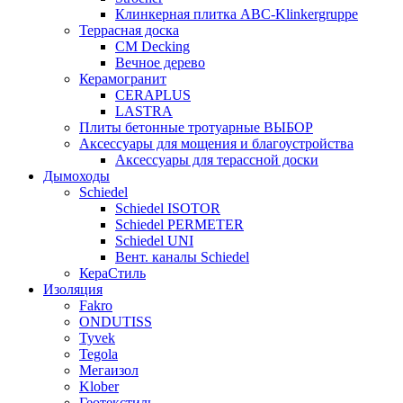
Клинкерная плитка ABC-Klinkergruppe
Террасная доска
CM Decking
Вечное дерево
Керамогранит
CERAPLUS
LASTRA
Плиты бетонные тротуарные ВЫБОР
Аксессуары для мощения и благоустройства
Аксессуары для терассной доски
Дымоходы
Schiedel
Schiedel ISOTOR
Schiedel PERMETER
Schiedel UNI
Вент. каналы Schiedel
КераСтиль
Изоляция
Fakro
ONDUTISS
Tyvek
Tegola
Мегаизол
Klober
Геотекстиль