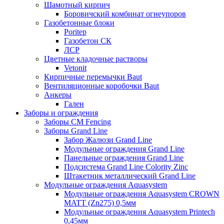
Шамотный кирпич
Боровичский комбинат огнеупоров
Газобетонные блоки
Poritep
Газобетон СК
ЛСР
Цветные кладочные растворы
Vetonit
Кирпичные перемычки Baut
Вентиляционные коробочки Baut
Анкеры
Гален
Заборы и ограждения
Заборы CM Fencing
Заборы Grand Line
Забор Жалюзи Grand Line
Модульные ограждения Grand Line
Панельные ограждения Grand Line
Подсистема Grand Line Colority Zinc
Штакетник металлический Grand Line
Модульные ограждения Aquasystem
Модульные ограждения Aquasystem CROWN
MATT (Zn275) 0,5мм
Модульные ограждения Aquasystem Printech
0,45мм