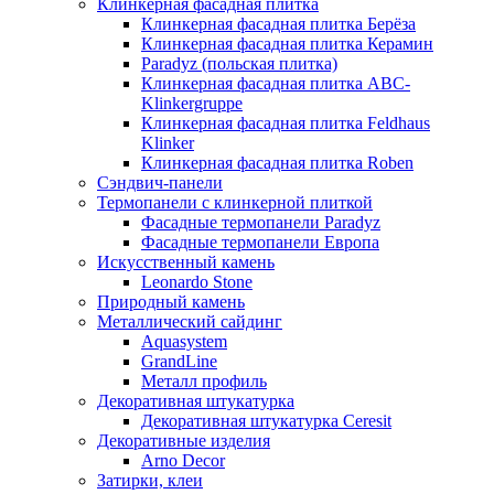
Клинкерная фасадная плитка
Клинкерная фасадная плитка Берёза
Клинкерная фасадная плитка Керамин
Paradyz (польская плитка)
Клинкерная фасадная плитка ABC-
Klinkergruppe
Клинкерная фасадная плитка Feldhaus
Klinker
Клинкерная фасадная плитка Roben
Сэндвич-панели
Термопанели с клинкерной плиткой
Фасадные термопанели Paradyz
Фасадные термопанели Европа
Искусственный камень
Leonardo Stone
Природный камень
Металлический сайдинг
Aquasystem
GrandLine
Металл профиль
Декоративная штукатурка
Декоративная штукатурка Ceresit
Декоративные изделия
Arno Decor
Затирки, клеи