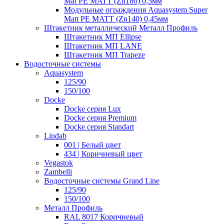
Mat PE MATT (Zn180) 0,5мм
Модульные ограждения Aquasystem Super
Matt PE MATT (Zn140) 0,45мм
Штакетник металлический Металл Профиль
Штакетник МП Ellipse
Штакетник МП LANE
Штакетник МП Trapeze
Водосточные системы
Aquasystem
125/90
150/100
Docke
Docke серия Lux
Docke серия Premium
Docke серия Standart
Lindab
001 | Белый цвет
434 | Коричневый цвет
Vegastok
Zambelli
Водосточные системы Grand Line
125/90
150/100
Металл Профиль
RAL 8017 Коричневый