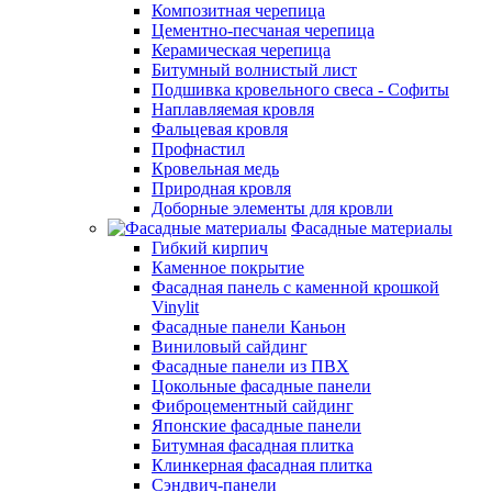
Композитная черепица
Цементно-песчаная черепица
Керамическая черепица
Битумный волнистый лист
Подшивка кровельного свеса - Софиты
Наплавляемая кровля
Фальцевая кровля
Профнастил
Кровельная медь
Природная кровля
Доборные элементы для кровли
Фасадные материалы
Гибкий кирпич
Каменное покрытие
Фасадная панель с каменной крошкой
Vinylit
Фасадные панели Каньон
Виниловый сайдинг
Фасадные панели из ПВХ
Цокольные фасадные панели
Фиброцементный сайдинг
Японские фасадные панели
Битумная фасадная плитка
Клинкерная фасадная плитка
Сэндвич-панели