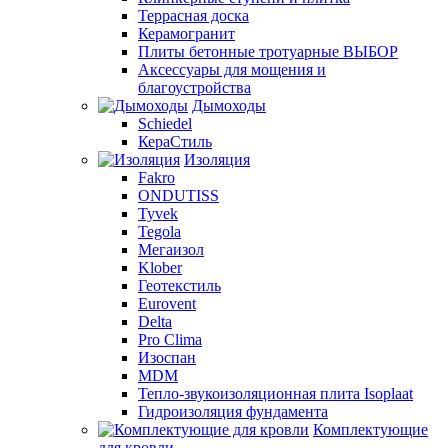
Террасная доска
Керамогранит
Плиты бетонные тротуарные ВЫБОР
Аксессуары для мощения и
благоустройства
Дымоходы
Schiedel
КераСтиль
Изоляция
Fakro
ONDUTISS
Tyvek
Tegola
Мегаизол
Klober
Геотекстиль
Eurovent
Delta
Pro Clima
Изоспан
MDM
Тепло-звукоизоляционная плита Isoplaat
Гидроизоляция фундамента
Комплектующие
для кровли