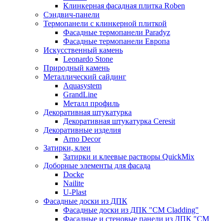
Клинкерная фасадная плитка Roben
Сэндвич-панели
Термопанели с клинкерной плиткой
Фасадные термопанели Paradyz
Фасадные термопанели Европа
Искусственный камень
Leonardo Stone
Природный камень
Металлический сайдинг
Aquasystem
GrandLine
Металл профиль
Декоративная штукатурка
Декоративная штукатурка Ceresit
Декоративные изделия
Arno Decor
Затирки, клеи
Затирки и клеевые растворы QuickMix
Доборные элементы для фасада
Docke
Nailite
U-Plast
Фасадные доски из ДПК
Фасадные доски из ДПК "CM Cladding"
Фасадные и стеновые панели из ДПК "CM