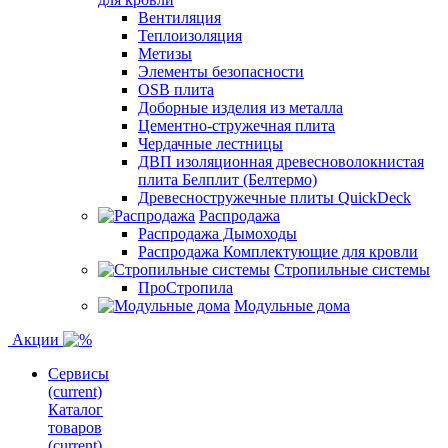
Вентиляция
Теплоизоляция
Метизы
Элементы безопасности
OSB плита
Доборные изделия из металла
Цементно-стружечная плита
Чердачные лестницы
ДВП изоляционная древесноволокнистая
плита Белплит (Белтермо)
Древесностружечные плиты QuickDeck
Распродажа
Распродажа Дымоходы
Распродажа Комплектующие для кровли
Стропильные системы
ПроСтропила
Модульные дома
Акции
Сервисы
(current)
Каталог
товаров
(current)