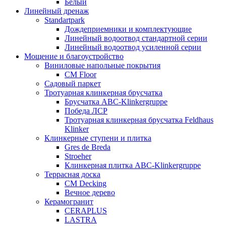
Белый
Линейный дренаж
Standartpark
Дождеприемники и комплектующие
Линейный водоотвод стандартной серии
Линейный водоотвод усиленной серии
Мощение и благоустройство
Виниловые напольные покрытия
CM Floor
Садовый паркет
Тротуарная клинкерная брусчатка
Брусчатка АВС-Klinkergruppe
Победа ЛСР
Тротуарная клинкерная брусчатка Feldhaus
Klinker
Клинкерные ступени и плитка
Gres de Breda
Stroeher
Клинкерная плитка ABC-Klinkergruppe
Террасная доска
CM Decking
Вечное дерево
Керамогранит
CERAPLUS
LASTRA