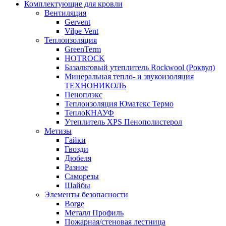
Комплектующие для кровли
Вентиляция
Gervent
Vilpe Vent
Теплоизоляция
GreenTerm
HOTROCK
Базальтовый утеплитель Rockwool (Роквул)
Минеральная тепло- и звукоизоляция
ТЕХНОНИКОЛЬ
Пеноплэкс
Теплоизоляция Юматекс Термо
ТеплоКНАУФ
Утеплитель XPS Пенополистерол
Метизы
Гайки
Гвозди
Дюбеля
Разное
Саморезы
Шайбы
Элементы безопасности
Borge
Металл Профиль
Пожарная/стеновая лестница