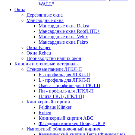
WALL"
Окна
Деревянные окна
Мансардные окна
Мансардные окна Dakea
Мансардные окна RoofLITE+
Мансардные окна Velux
Мансардные окна Fakro
Окна Ivaper
Окна Rehau
Производство наших окон
Кирпич и стеновые материалы
Стеновые панели ЛГКЛ-П
F - профиль для ЛГКЛ-П
L - профиль для ЛГКЛ-П
Омега - профиль для ЛГКЛ-П
Пи - профиль для ЛГКЛ-П
Плита ГКЛ (ЛГКЛ-П)
Клинкерный кирпич
Feldhaus Klinker
Roben
Клинкерный кирпич ABC
Фасадный клинкер Победа ЛСР
Импортный облицовочный кирпич
Керамический кирпич Terca (Финляндия)