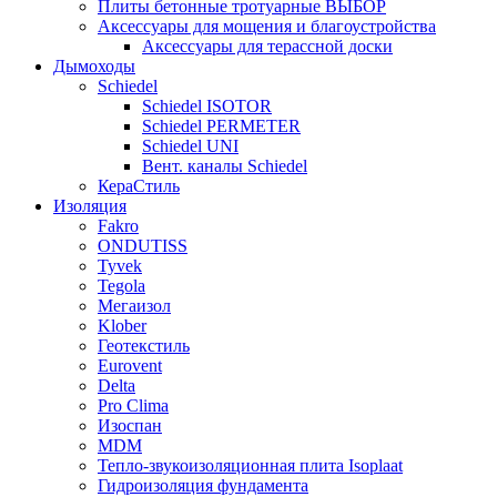
Плиты бетонные тротуарные ВЫБОР
Аксессуары для мощения и благоустройства
Аксессуары для терассной доски
Дымоходы
Schiedel
Schiedel ISOTOR
Schiedel PERMETER
Schiedel UNI
Вент. каналы Schiedel
КераСтиль
Изоляция
Fakro
ONDUTISS
Tyvek
Tegola
Мегаизол
Klober
Геотекстиль
Eurovent
Delta
Pro Clima
Изоспан
MDM
Тепло-звукоизоляционная плита Isoplaat
Гидроизоляция фундамента