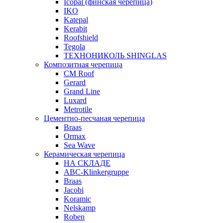
Icopal (финская черепица)
IKO
Katepal
Kerabit
Roofshield
Tegola
ТЕХНОНИКОЛЬ SHINGLAS
Композитная черепица
CM Roof
Gerard
Grand Line
Luxard
Metrotile
Цементно-песчаная черепица
Braas
Ormax
Sea Wave
Керамическая черепица
НА СКЛАДЕ
ABC-Klinkergruppe
Braas
Jacobi
Koramic
Nelskamp
Roben