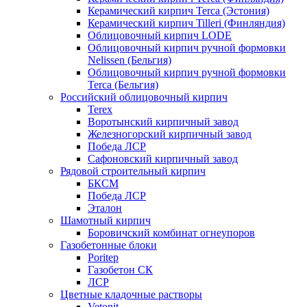
Керамический кирпич Terca (Эстония)
Керамический кирпич Tilleri (Финляндия)
Облицовочный кирпич LODE
Облицовочный кирпич ручной формовки
Nelissen (Бельгия)
Облицовочный кирпич ручной формовки
Terca (Бельгия)
Российский облицовочный кирпич
Terex
Воротынский кирпичный завод
Железногорский кирпичный завод
Победа ЛСР
Сафоновский кирпичный завод
Рядовой строительный кирпич
БКСМ
Победа ЛСР
Эталон
Шамотный кирпич
Боровичский комбинат огнеупоров
Газобетонные блоки
Poritep
Газобетон СК
ЛСР
Цветные кладочные растворы
Vetonit