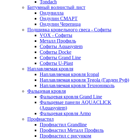
Tondach
Битумный волнистый лист
Ондувилла
Ондулин СМАРТ
Ондулин Черепица
Подшивка кровельного свеса - Софиты
VOX - Софиты
Металл Профиль
Софиты Aquasystem
Софиты Docke
Софиты Grand Line
Софиты U-Plast
Наплавляемая кровля
Наплавляемая кровля Icopal
Наплавляемая кровля Tegola (Гарден Руф)
Наплавляемая кровля Технониколь
Фальцевая кровля
Фальцевая кровля Grand Line
Фальцевые панели AQUACLICK
(Aquasystem)
Фальцевая кровля Armo
Профнастил
Профнастил Grandline
Профнастил Металл Профиль
Профнастил с рисунком