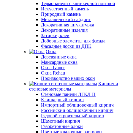
Термопанели с клинкерной плиткой
Искусственный камень
Природный камень
Металлический сайдинг
Декоративная штукатурка
Декоративные изделия
Затирки, клеи
Доборные элементы для фасада
Фасадные доски из ДПК
Окна
Деревянные окна
Мансардные окна
Окна Ivaper
Окна Rehau
Производство наших окон
Кирпич и
стеновые материалы
Стеновые панели ЛГКЛ-П
Клинкерный кирпич
Импортный облицовочный кирпич
Российский облицовочный кирпич
Рядовой строительный кирпич
Шамотный кирпич
Газобетонные блоки
Цветные кладочные растворы