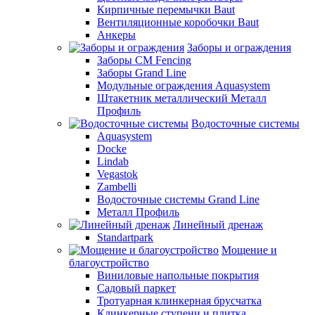
Кирпичные перемычки Baut
Вентиляционные коробочки Baut
Анкеры
Заборы и ограждения
Заборы CM Fencing
Заборы Grand Line
Модульные ограждения Aquasystem
Штакетник металлический Металл
Профиль
Водосточные системы
Aquasystem
Docke
Lindab
Vegastok
Zambelli
Водосточные системы Grand Line
Металл Профиль
Линейный дренаж
Standartpark
Мощение и
благоустройство
Виниловые напольные покрытия
Садовый паркет
Тротуарная клинкерная брусчатка
Клинкерные ступени и плитка