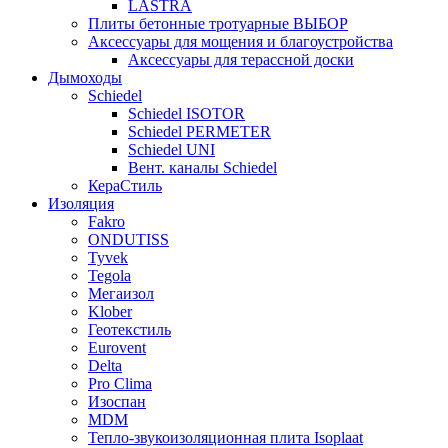
LASTRA
Плиты бетонные тротуарные ВЫБОР
Аксессуары для мощения и благоустройства
Аксессуары для терассной доски
Дымоходы
Schiedel
Schiedel ISOTOR
Schiedel PERMETER
Schiedel UNI
Вент. каналы Schiedel
КераСтиль
Изоляция
Fakro
ONDUTISS
Tyvek
Tegola
Мегаизол
Klober
Геотекстиль
Eurovent
Delta
Pro Clima
Изоспан
MDM
Тепло-звукоизоляционная плита Isoplaat