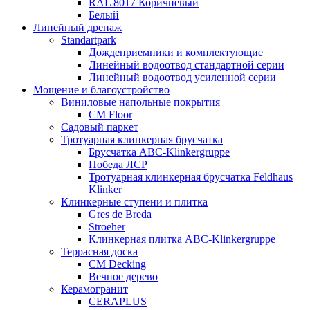
RAL 8017 Коричневый
Белый
Линейный дренаж
Standartpark
Дождеприемники и комплектующие
Линейный водоотвод стандартной серии
Линейный водоотвод усиленной серии
Мощение и благоустройство
Виниловые напольные покрытия
CM Floor
Садовый паркет
Тротуарная клинкерная брусчатка
Брусчатка АВС-Klinkergruppe
Победа ЛСР
Тротуарная клинкерная брусчатка Feldhaus
Klinker
Клинкерные ступени и плитка
Gres de Breda
Stroeher
Клинкерная плитка ABC-Klinkergruppe
Террасная доска
CM Decking
Вечное дерево
Керамогранит
CERAPLUS