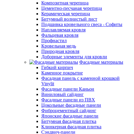
Композитная черепица
Цементно-песчаная черепица
Керамическая черепица
Битумный волнистый лист
Подшивка кровельного свеса - Софиты
Наплавляемая кровля
Фальцевая кровля
Профнастил
Кровельная медь
Природная кровля
Доборные элементы для кровли
Фасадные материалы
Гибкий кирпич
Каменное покрытие
Фасадная панель с каменной крошкой
Vinylit
Фасадные панели Каньон
Виниловый сайдинг
Фасадные панели из ПВХ
Цокольные фасадные панели
Фиброцементный сайдинг
Японские фасадные панели
Битумная фасадная плитка
Клинкерная фасадная плитка
Сэндвич-панели