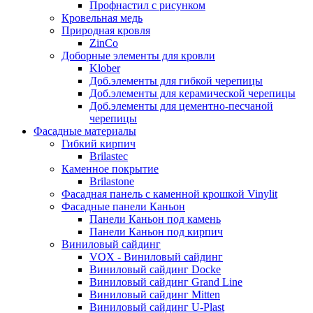
Профнастил с рисунком
Кровельная медь
Природная кровля
ZinCo
Доборные элементы для кровли
Klober
Доб.элементы для гибкой черепицы
Доб.элементы для керамической черепицы
Доб.элементы для цементно-песчаной
черепицы
Фасадные материалы
Гибкий кирпич
Brilastec
Каменное покрытие
Brilastone
Фасадная панель с каменной крошкой Vinylit
Фасадные панели Каньон
Панели Каньон под камень
Панели Каньон под кирпич
Виниловый сайдинг
VOX - Виниловый сайдинг
Виниловый сайдинг Docke
Виниловый сайдинг Grand Line
Виниловый сайдинг Mitten
Виниловый сайдинг U-Plast