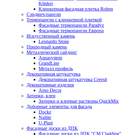
Klinker
Клинкерная фасадная плитка Roben
Сэндвич-панели
Термопанели с клинкерной плиткой
Фасадные термопанели Paradyz
Фасадные термопанели Европа
Искусственный камень
Leonardo Stone
Природный камень
Металлический сайдинг
Aquasystem
GrandLine
Металл профиль
Декоративная штукатурка
Декоративная штукатурка Ceresit
Декоративные изделия
Arno Decor
Затирки, клеи
Затирки и клеевые растворы QuickMix
Доборные элементы для фасада
Docke
Nailite
U-Plast
Фасадные доски из ДПК
Фасадные доски из ДПК "CM Cladding"