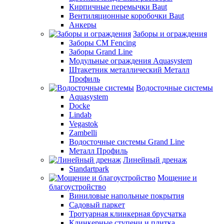
Кирпичные перемычки Baut
Вентиляционные коробочки Baut
Анкеры
Заборы и ограждения
Заборы CM Fencing
Заборы Grand Line
Модульные ограждения Aquasystem
Штакетник металлический Металл
Профиль
Водосточные системы
Aquasystem
Docke
Lindab
Vegastok
Zambelli
Водосточные системы Grand Line
Металл Профиль
Линейный дренаж
Standartpark
Мощение и
благоустройство
Виниловые напольные покрытия
Садовый паркет
Тротуарная клинкерная брусчатка
Клинкерные ступени и плитка