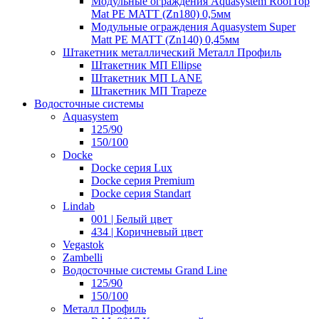
Модульные ограждения Aquasystem RoofTop
Mat PE MATT (Zn180) 0,5мм
Модульные ограждения Aquasystem Super
Matt PE MATT (Zn140) 0,45мм
Штакетник металлический Металл Профиль
Штакетник МП Ellipse
Штакетник МП LANE
Штакетник МП Trapeze
Водосточные системы
Aquasystem
125/90
150/100
Docke
Docke серия Lux
Docke серия Premium
Docke серия Standart
Lindab
001 | Белый цвет
434 | Коричневый цвет
Vegastok
Zambelli
Водосточные системы Grand Line
125/90
150/100
Металл Профиль