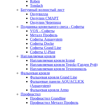
Roben
Tondach
Битумный волнистый лист
Ондувилла
Ондулин СМАРТ
Ондулин Черепица
Подшивка кровельного свеса - Софиты
VOX - Софиты
Металл Профиль
Софиты Aquasystem
Софиты Docke
Софиты Grand Line
Софиты U-Plast
Наплавляемая кровля
Наплавляемая кровля Icopal
Наплавляемая кровля Tegola (Гарден Руф)
Наплавляемая кровля Технониколь
Фальцевая кровля
Фальцевая кровля Grand Line
Фальцевые панели AQUACLICK
(Aquasystem)
Фальцевая кровля Armo
Профнастил
Профнастил Grandline
Профнастил Металл Профиль