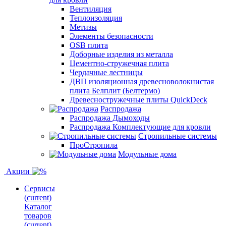
Вентиляция
Теплоизоляция
Метизы
Элементы безопасности
OSB плита
Доборные изделия из металла
Цементно-стружечная плита
Чердачные лестницы
ДВП изоляционная древесноволокнистая
плита Белплит (Белтермо)
Древесностружечные плиты QuickDeck
Распродажа
Распродажа Дымоходы
Распродажа Комплектующие для кровли
Стропильные системы
ПроСтропила
Модульные дома
Акции
Сервисы
(current)
Каталог
товаров
(current)