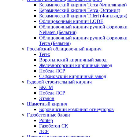
Керамический кирпич Terca (Финляндия)
Керамический кирпич Terca (Эстония)
Керамический кирпич Tilleri (Финляндия)
Облицовочный кирпич LODE
Облицовочный кирпич ручной формовки
Nelissen (Бельгия)
Облицовочный кирпич ручной формовки
Terca (Бельгия)
Российский облицовочный кирпич
Terex
Воротынский кирпичный завод
Железногорский кирпичный завод
Победа ЛСР
Сафоновский кирпичный завод
Рядовой строительный кирпич
БКСМ
Победа ЛСР
Эталон
Шамотный кирпич
Боровичский комбинат огнеупоров
Газобетонные блоки
Poritep
Газобетон СК
ЛСР
Цветные кладочные растворы