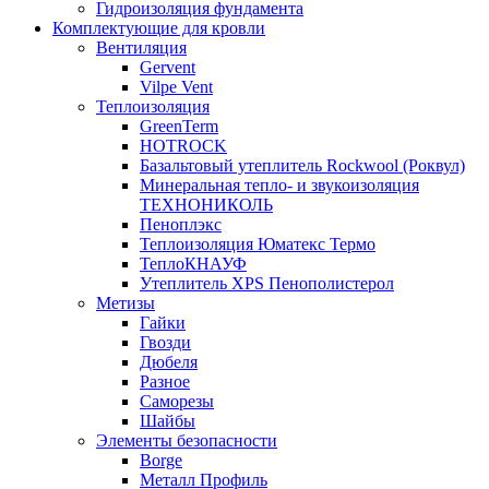
Гидроизоляция фундамента
Комплектующие для кровли
Вентиляция
Gervent
Vilpe Vent
Теплоизоляция
GreenTerm
HOTROCK
Базальтовый утеплитель Rockwool (Роквул)
Минеральная тепло- и звукоизоляция
ТЕХНОНИКОЛЬ
Пеноплэкс
Теплоизоляция Юматекс Термо
ТеплоКНАУФ
Утеплитель XPS Пенополистерол
Метизы
Гайки
Гвозди
Дюбеля
Разное
Саморезы
Шайбы
Элементы безопасности
Borge
Металл Профиль