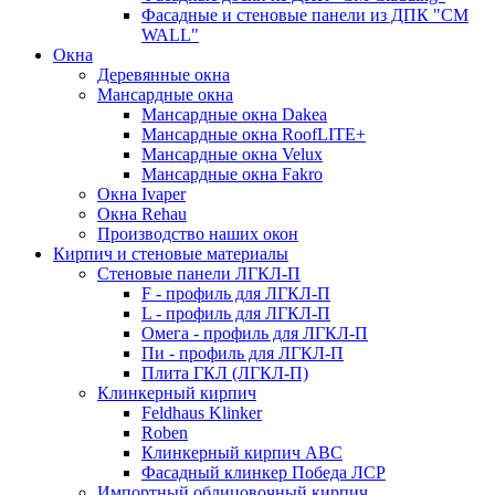
Фасадные и стеновые панели из ДПК "CM
WALL"
Окна
Деревянные окна
Мансардные окна
Мансардные окна Dakea
Мансардные окна RoofLITE+
Мансардные окна Velux
Мансардные окна Fakro
Окна Ivaper
Окна Rehau
Производство наших окон
Кирпич и стеновые материалы
Стеновые панели ЛГКЛ-П
F - профиль для ЛГКЛ-П
L - профиль для ЛГКЛ-П
Омега - профиль для ЛГКЛ-П
Пи - профиль для ЛГКЛ-П
Плита ГКЛ (ЛГКЛ-П)
Клинкерный кирпич
Feldhaus Klinker
Roben
Клинкерный кирпич ABC
Фасадный клинкер Победа ЛСР
Импортный облицовочный кирпич