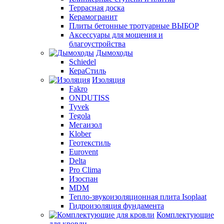
Террасная доска
Керамогранит
Плиты бетонные тротуарные ВЫБОР
Аксессуары для мощения и
благоустройства
Дымоходы
Schiedel
КераСтиль
Изоляция
Fakro
ONDUTISS
Tyvek
Tegola
Мегаизол
Klober
Геотекстиль
Eurovent
Delta
Pro Clima
Изоспан
MDM
Тепло-звукоизоляционная плита Isoplaat
Гидроизоляция фундамента
Комплектующие
для кровли