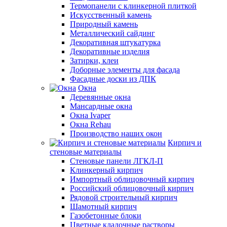
Термопанели с клинкерной плиткой
Искусственный камень
Природный камень
Металлический сайдинг
Декоративная штукатурка
Декоративные изделия
Затирки, клеи
Доборные элементы для фасада
Фасадные доски из ДПК
Окна
Деревянные окна
Мансардные окна
Окна Ivaper
Окна Rehau
Производство наших окон
Кирпич и
стеновые материалы
Стеновые панели ЛГКЛ-П
Клинкерный кирпич
Импортный облицовочный кирпич
Российский облицовочный кирпич
Рядовой строительный кирпич
Шамотный кирпич
Газобетонные блоки
Цветные кладочные растворы