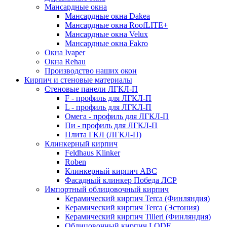
Мансардные окна
Мансардные окна Dakea
Мансардные окна RoofLITE+
Мансардные окна Velux
Мансардные окна Fakro
Окна Ivaper
Окна Rehau
Производство наших окон
Кирпич и стеновые материалы
Стеновые панели ЛГКЛ-П
F - профиль для ЛГКЛ-П
L - профиль для ЛГКЛ-П
Омега - профиль для ЛГКЛ-П
Пи - профиль для ЛГКЛ-П
Плита ГКЛ (ЛГКЛ-П)
Клинкерный кирпич
Feldhaus Klinker
Roben
Клинкерный кирпич ABC
Фасадный клинкер Победа ЛСР
Импортный облицовочный кирпич
Керамический кирпич Terca (Финляндия)
Керамический кирпич Terca (Эстония)
Керамический кирпич Tilleri (Финляндия)
Облицовочный кирпич LODE