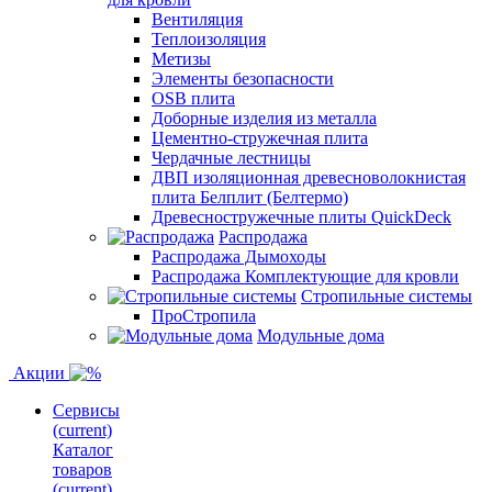
Вентиляция
Теплоизоляция
Метизы
Элементы безопасности
OSB плита
Доборные изделия из металла
Цементно-стружечная плита
Чердачные лестницы
ДВП изоляционная древесноволокнистая
плита Белплит (Белтермо)
Древесностружечные плиты QuickDeck
Распродажа
Распродажа Дымоходы
Распродажа Комплектующие для кровли
Стропильные системы
ПроСтропила
Модульные дома
Акции
Сервисы
(current)
Каталог
товаров
(current)