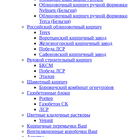
Облицовочный кирпич ручной формовки
Nelissen (Бельгия)
Облицовочный кирпич ручной формовки
Terca (Бельгия)
Российский облицовочный кирпич
Terex
Воротынский кирпичный завод
Железногорский кирпичный завод
Победа ЛСР
Сафоновский кирпичный завод
Рядовой строительный кирпич
БКСМ
Победа ЛСР
Эталон
Шамотный кирпич
Боровичский комбинат огнеупоров
Газобетонные блоки
Poritep
Газобетон СК
ЛСР
Цветные кладочные растворы
Vetonit
Кирпичные перемычки Baut
Вентиляционные коробочки Baut
Анкеры