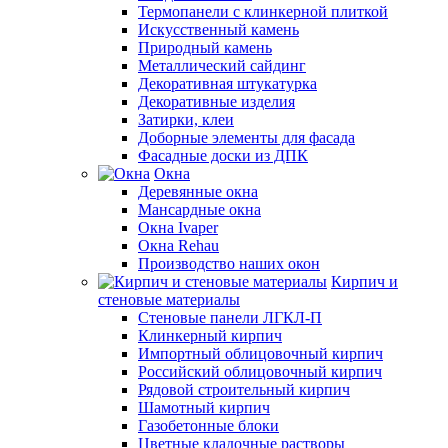
Термопанели с клинкерной плиткой
Искусственный камень
Природный камень
Металлический сайдинг
Декоративная штукатурка
Декоративные изделия
Затирки, клеи
Доборные элементы для фасада
Фасадные доски из ДПК
Окна
Деревянные окна
Мансардные окна
Окна Ivaper
Окна Rehau
Производство наших окон
Кирпич и
стеновые материалы
Стеновые панели ЛГКЛ-П
Клинкерный кирпич
Импортный облицовочный кирпич
Российский облицовочный кирпич
Рядовой строительный кирпич
Шамотный кирпич
Газобетонные блоки
Цветные кладочные растворы