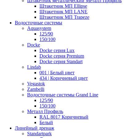
Штакетник металлический Металл Профиль
Штакетник МП Ellipse
Штакетник МП LANE
Штакетник МП Trapeze
Водосточные системы
Aquasystem
125/90
150/100
Docke
Docke серия Lux
Docke серия Premium
Docke серия Standart
Lindab
001 | Белый цвет
434 | Коричневый цвет
Vegastok
Zambelli
Водосточные системы Grand Line
125/90
150/100
Металл Профиль
RAL 8017 Коричневый
Белый
Линейный дренаж
Standartpark