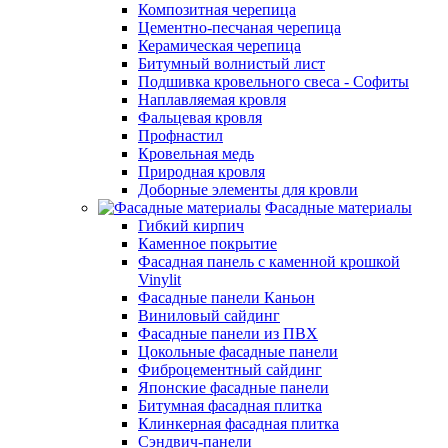
Композитная черепица
Цементно-песчаная черепица
Керамическая черепица
Битумный волнистый лист
Подшивка кровельного свеса - Софиты
Наплавляемая кровля
Фальцевая кровля
Профнастил
Кровельная медь
Природная кровля
Доборные элементы для кровли
Фасадные материалы
Гибкий кирпич
Каменное покрытие
Фасадная панель с каменной крошкой
Vinylit
Фасадные панели Каньон
Виниловый сайдинг
Фасадные панели из ПВХ
Цокольные фасадные панели
Фиброцементный сайдинг
Японские фасадные панели
Битумная фасадная плитка
Клинкерная фасадная плитка
Сэндвич-панели