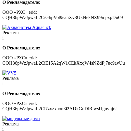
О Рекламодателе:
ООО «РХС» erid:
CQH36pWzJpwaL2CiGhpVot9ea5Xv3UkNekNZ99mpxpDu69
Реклама
i
О Рекламодателе:
ООО «РХС» erid:
CQH36pWzJpwaL2CiE15A2qW1CEkXxqW4sNZdPj7uc9avUu
Реклама
i
О Рекламодателе:
ООО «РХС» erid:
CQH36pWzJpwaL2Ci7zxzxhon3i2ADkGuDiRjwsUguvbjr2
Реклама
i