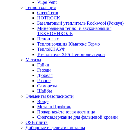
Vilpe Vent
Теплоизоляция
GreenTerm
HOTROCK
Базальтовый утеплитель Rockwool (Роквул)
Минеральная тепло- и звукоизоляция
ТЕХНОНИКОЛЬ
Пеноплэкс
Теплоизоляция Юматекс Термо
ТеплоКНАУФ
Утеплитель XPS Пенополистерол
Метизы
Гайки
Гвозди
Дюбеля
Разное
Саморезы
Шайбы
Элементы безопасности
Borge
Металл Профиль
Пожарная/стеновая лестница
Снегозадержание для фальцевой кровли
OSB плита
Доборные изделия из металла