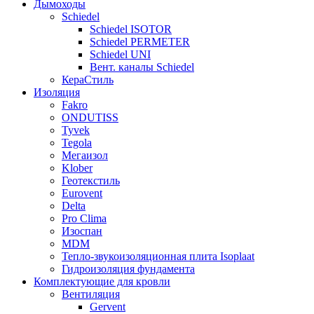
Дымоходы
Schiedel
Schiedel ISOTOR
Schiedel PERMETER
Schiedel UNI
Вент. каналы Schiedel
КераСтиль
Изоляция
Fakro
ONDUTISS
Tyvek
Tegola
Мегаизол
Klober
Геотекстиль
Eurovent
Delta
Pro Clima
Изоспан
MDM
Тепло-звукоизоляционная плита Isoplaat
Гидроизоляция фундамента
Комплектующие для кровли
Вентиляция
Gervent