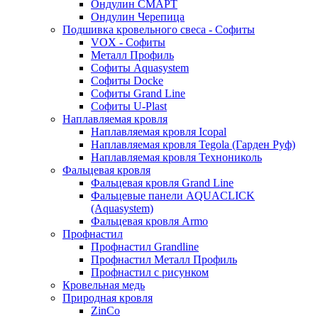
Ондулин СМАРТ
Ондулин Черепица
Подшивка кровельного свеса - Софиты
VOX - Софиты
Металл Профиль
Софиты Aquasystem
Софиты Docke
Софиты Grand Line
Софиты U-Plast
Наплавляемая кровля
Наплавляемая кровля Icopal
Наплавляемая кровля Tegola (Гарден Руф)
Наплавляемая кровля Технониколь
Фальцевая кровля
Фальцевая кровля Grand Line
Фальцевые панели AQUACLICK
(Aquasystem)
Фальцевая кровля Armo
Профнастил
Профнастил Grandline
Профнастил Металл Профиль
Профнастил с рисунком
Кровельная медь
Природная кровля
ZinCo