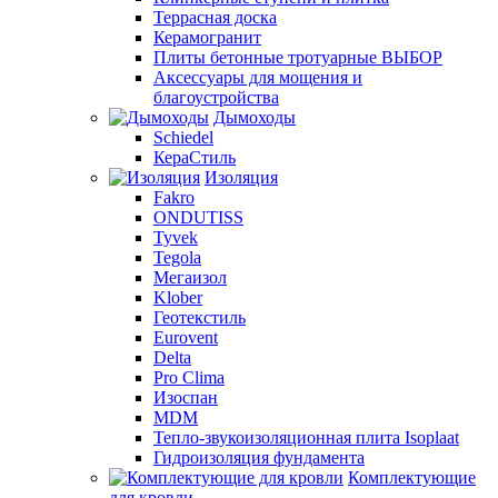
Террасная доска
Керамогранит
Плиты бетонные тротуарные ВЫБОР
Аксессуары для мощения и
благоустройства
Дымоходы
Schiedel
КераСтиль
Изоляция
Fakro
ONDUTISS
Tyvek
Tegola
Мегаизол
Klober
Геотекстиль
Eurovent
Delta
Pro Clima
Изоспан
MDM
Тепло-звукоизоляционная плита Isoplaat
Гидроизоляция фундамента
Комплектующие
для кровли