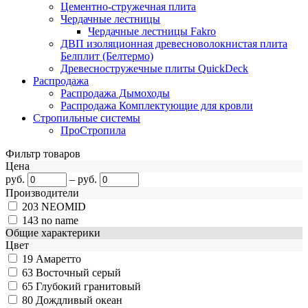
Цементно-стружечная плита
Чердачные лестницы
Чердачные лестницы Fakro
ДВП изоляционная древесноволокнистая плита
Белплит (Белтермо)
Древесностружечные плиты QuickDeck
Распродажа
Распродажа Дымоходы
Распродажа Комплектующие для кровли
Стропильные системы
ПроСтропила
Фильтр товаров
Цена
руб.
–
руб.
Производители
203
NEOMID
143
no name
Общие характерики
Цвет
19
Амаретто
63
Восточный серый
65
Глубокий гранитовый
80
Дождливый океан