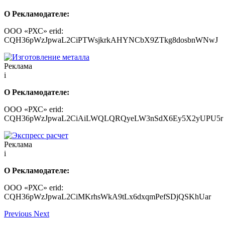
О Рекламодателе:
ООО «РХС» erid:
CQH36pWzJpwaL2CiPTWsjkrkAHYNCbX9ZTkg8dosbnWNwJ
Реклама
i
О Рекламодателе:
ООО «РХС» erid:
CQH36pWzJpwaL2CiAiLWQLQRQyeLW3nSdX6Ey5X2yUPU5r
Реклама
i
О Рекламодателе:
ООО «РХС» erid:
CQH36pWzJpwaL2CiMKrhsWkA9tLx6dxqmPefSDjQSKhUar
Previous
Next