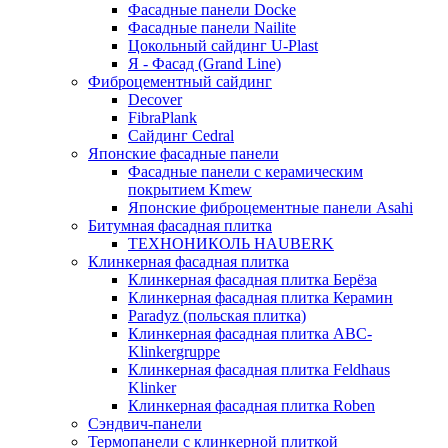
Фасадные панели Docke
Фасадные панели Nailite
Цокольный сайдинг U-Plast
Я - Фасад (Grand Line)
Фиброцементный сайдинг
Decover
FibraPlank
Сайдинг Cedral
Японские фасадные панели
Фасадные панели с керамическим
покрытием Kmew
Японские фиброцементные панели Asahi
Битумная фасадная плитка
ТЕХНОНИКОЛЬ HAUBERK
Клинкерная фасадная плитка
Клинкерная фасадная плитка Берёза
Клинкерная фасадная плитка Керамин
Paradyz (польская плитка)
Клинкерная фасадная плитка ABC-
Klinkergruppe
Клинкерная фасадная плитка Feldhaus
Klinker
Клинкерная фасадная плитка Roben
Сэндвич-панели
Термопанели с клинкерной плиткой