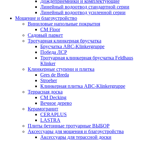
Дождеприемники и комплектующие
Линейный водоотвод стандартной серии
Линейный водоотвод усиленной серии
Мощение и благоустройство
Виниловые напольные покрытия
CM Floor
Садовый паркет
Тротуарная клинкерная брусчатка
Брусчатка АВС-Klinkergruppe
Победа ЛСР
Тротуарная клинкерная брусчатка Feldhaus
Klinker
Клинкерные ступени и плитка
Gres de Breda
Stroeher
Клинкерная плитка ABC-Klinkergruppe
Террасная доска
CM Decking
Вечное дерево
Керамогранит
CERAPLUS
LASTRA
Плиты бетонные тротуарные ВЫБОР
Аксессуары для мощения и благоустройства
Аксессуары для терассной доски