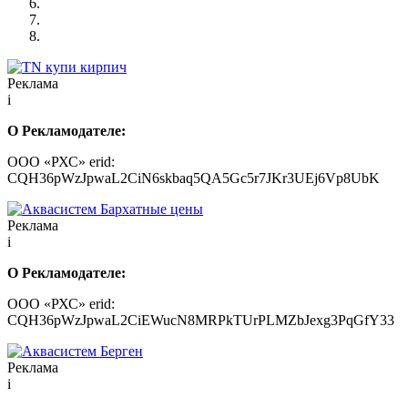
Реклама
i
О Рекламодателе:
ООО «РХС» erid:
CQH36pWzJpwaL2CiN6skbaq5QA5Gc5r7JKr3UEj6Vp8UbK
Реклама
i
О Рекламодателе:
ООО «РХС» erid:
CQH36pWzJpwaL2CiEWucN8MRPkTUrPLMZbJexg3PqGfY33
Реклама
i