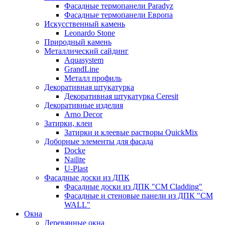
Фасадные термопанели Paradyz
Фасадные термопанели Европа
Искусственный камень
Leonardo Stone
Природный камень
Металлический сайдинг
Aquasystem
GrandLine
Металл профиль
Декоративная штукатурка
Декоративная штукатурка Ceresit
Декоративные изделия
Arno Decor
Затирки, клеи
Затирки и клеевые растворы QuickMix
Доборные элементы для фасада
Docke
Nailite
U-Plast
Фасадные доски из ДПК
Фасадные доски из ДПК "CM Cladding"
Фасадные и стеновые панели из ДПК "CM
WALL"
Окна
Деревянные окна