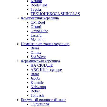
Kerabit
Roofshield
Tegola
ТЕХНОНИКОЛЬ SHINGLAS
Композитная черепица
CM Roof
Gerard
Grand Line
Luxard
Metrotile
Цементно-песчаная черепица
Braas
Ormax
Sea Wave
Керамическая черепица
НА СКЛАДЕ
ABC-Klinkergruppe
Braas
Jacobi
Koramic
Nelskamp
Roben
Tondach
Битумный волнистый лист
Ондувилла