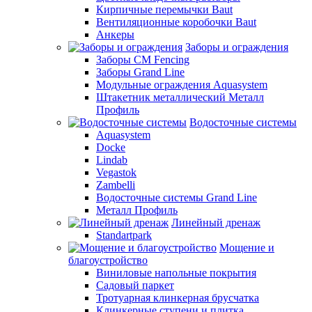
Кирпичные перемычки Baut
Вентиляционные коробочки Baut
Анкеры
Заборы и ограждения
Заборы CM Fencing
Заборы Grand Line
Модульные ограждения Aquasystem
Штакетник металлический Металл
Профиль
Водосточные системы
Aquasystem
Docke
Lindab
Vegastok
Zambelli
Водосточные системы Grand Line
Металл Профиль
Линейный дренаж
Standartpark
Мощение и
благоустройство
Виниловые напольные покрытия
Садовый паркет
Тротуарная клинкерная брусчатка
Клинкерные ступени и плитка