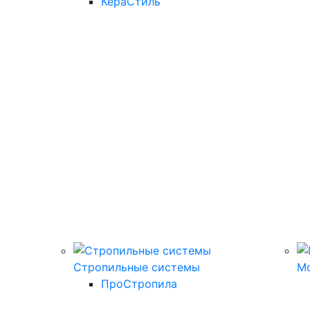
КераСтиль
Стропильные системы
М
ПроСтропила