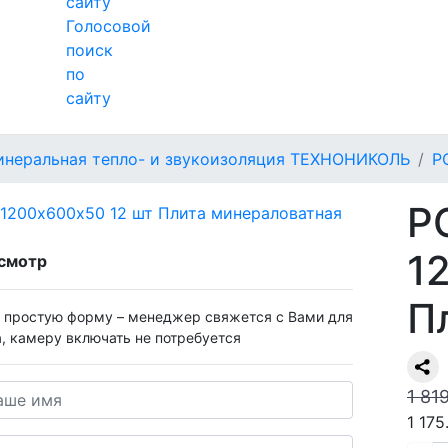
Голосовой
поиск
по
сайту
неральная тепло- и звукоизоляция ТЕХНОНИКОЛЬ
Р
Р
1
смотр
П
у простую форму – менеджер свяжется с Вами для
а, камеру включать не потребуется
1 81
1 175