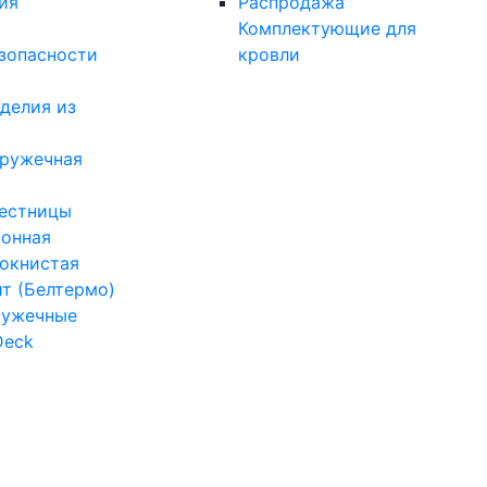
ия
Распродажа
Комплектующие для
зопасности
кровли
делия из
тружечная
естницы
онная
окнистая
ит (Белтермо)
ружечные
Deck