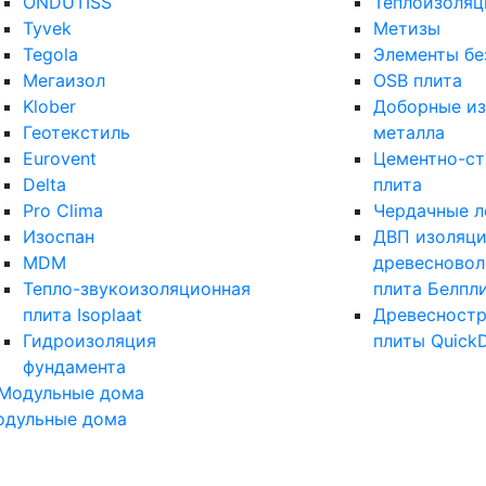
ONDUTISS
Теплоизоляц
Tyvek
Метизы
Tegola
Элементы бе
Мегаизол
OSB плита
Klober
Доборные из
Геотекстиль
металла
Eurovent
Цементно-с
Delta
плита
Pro Clima
Чердачные л
Изоспан
ДВП изоляци
MDM
древесновол
Тепло-звукоизоляционная
плита Белпл
плита Isoplaat
Древесност
Гидроизоляция
плиты Quick
фундамента
одульные дома