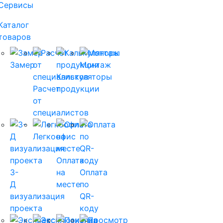
Сервисы
(current)
Каталог
товаров
(current)
Замер
Монтаж
Калькуляторы
Расчет
продукции
от
специалистов
Легкоофис
Оплата
3-
на
Оплата
Д
месте
по
визуализация
QR-
проекта
коду