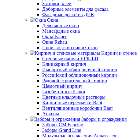
Затирки, клеи
Доборные элементы для фасада
Фасадные доски из ДПК
Окна
Деревянные окна
Мансардные окна
Окна Ivaper
Окна Rehau
Производство наших окон
Кирпич и стено
Стеновые панели ЛГКЛ-П
Клинкерный кирпич
Импортный облицовочный кирпич
Российский облицовочный кирпич
Рядовой строительный кирпич
Шамотный кирпич
Газобетонные блоки
Цветные кладочные растворы
Кирпичные перемычки Baut
Вентиляционные коробочки Baut
Анкеры
Заборы и ограждения
Заборы CM Fencing
Заборы Grand Line
Модульные ограждения Aquasystem