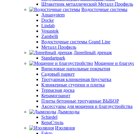
Штакетник металлический Металл Профиль
Водосточные системы
Aquasystem
Docke
Lindab
Vegastok
Zambelli
Водосточные системы Grand Line
Металл Профиль
Линейный дренаж
Standartpark
Мощение и благоу
Виниловые напольные покрытия
Садовый паркет
Тротуарная клинкерная брусчатка
Клинкерные ступени и плитка
Террасная доска
Керамогранит
Плиты бетонные тротуарные ВЫБОР
Аксессуары для мощения и благоустройства
Дымоходы
Schiedel
КераСтиль
Изоляция
Fakro