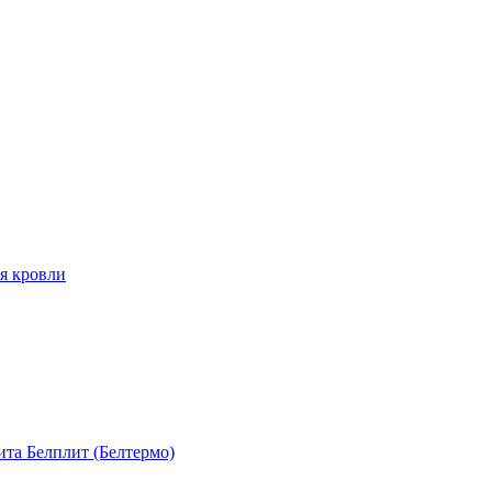
я кровли
та Белплит (Белтермо)