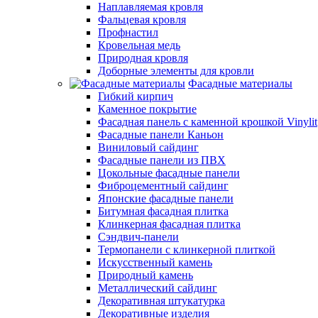
Наплавляемая кровля
Фальцевая кровля
Профнастил
Кровельная медь
Природная кровля
Доборные элементы для кровли
Фасадные материалы
Гибкий кирпич
Каменное покрытие
Фасадная панель с каменной крошкой Vinylit
Фасадные панели Каньон
Виниловый сайдинг
Фасадные панели из ПВХ
Цокольные фасадные панели
Фиброцементный сайдинг
Японские фасадные панели
Битумная фасадная плитка
Клинкерная фасадная плитка
Сэндвич-панели
Термопанели с клинкерной плиткой
Искусственный камень
Природный камень
Металлический сайдинг
Декоративная штукатурка
Декоративные изделия