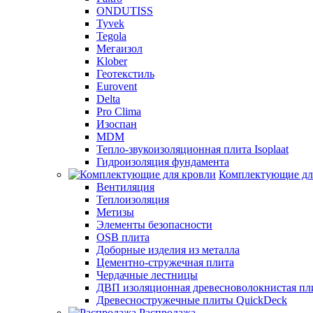
ONDUTISS
Tyvek
Tegola
Мегаизол
Klober
Геотекстиль
Eurovent
Delta
Pro Clima
Изоспан
MDM
Тепло-звукоизоляционная плита Isoplaat
Гидроизоляция фундамента
Комплектующие дл
Вентиляция
Теплоизоляция
Метизы
Элементы безопасности
OSB плита
Доборные изделия из металла
Цементно-стружечная плита
Чердачные лестницы
ДВП изоляционная древесноволокнистая пли
Древесностружечные плиты QuickDeck
Распродажа