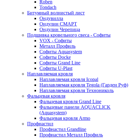
Roben
Tondach
Битумный волнистый лист
Ондувилла
Ондулин СМАРТ
Ондулин Черепица
Подшивка кровельного свеса - Софиты
VOX - Софиты
Металл Профиль
Софиты Aquasystem
Софиты Docke
Софиты Grand Line
Софиты U-Plast
Наплавляемая кровля
Наплавляемая кровля Icopal
Наплавляемая кровля Tegola (Гарден Руф)
Наплавляемая кровля Технониколь
Фальцевая кровля
Фальцевая кровля Grand Line
Фальцевые панели AQUACLICK
(Aquasystem)
Фальцевая кровля Armo
Профнастил
Профнастил Grandline
Профнастил Металл Профиль