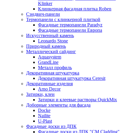
Klinker
Клинкерная фасадная плитка Roben
Сэндвич-панели
Термопанели с клинкерной плиткой
Фасадные термопанели Paradyz
Фасадные термопанели Европа
Искусственный камень
Leonardo Stone
Природный камень
Металлический сайдинг
Aquasystem
GrandLine
Металл профиль
Декоративная штукатурка
Декоративная штукатурка Ceresit
Декоративные изделия
Arno Decor
Затирки, клеи
Затирки и клеевые растворы QuickMix
Доборные элементы для фасада
Docke
Nailite
U-Plast
Фасадные доски из ДПК
Фасадные доски из ДПК "CM Cladding"