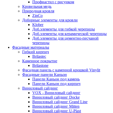
Профнастил с рисунком
Кровельная медь
Природная кровля
ZinCo
Доборные элементы для кровли
Klober
Доб.элементы для гибкой черепицы
Доб.элементы для керамической черепицы
Доб.элементы для цементно-песчаной
черепицы
Фасадные материалы
Гибкий кирпич
Brilastec
Каменное покрытие
Brilastone
Фасадная панель с каменной крошкой Vinylit
Фасадные панели Каньон
Панели Каньон под камень
Панели Каньон под кирпич
Виниловый сайдинг
VOX - Виниловый сайдинг
Виниловый сайдинг Docke
Виниловый сайдинг Grand Line
Виниловый сайдинг Mitten
Виниловый сайдинг U-Plast