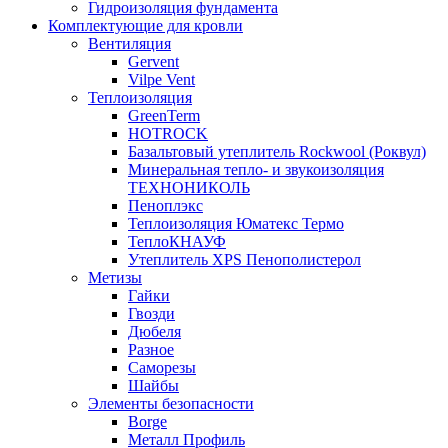
Гидроизоляция фундамента
Комплектующие для кровли
Вентиляция
Gervent
Vilpe Vent
Теплоизоляция
GreenTerm
HOTROCK
Базальтовый утеплитель Rockwool (Роквул)
Минеральная тепло- и звукоизоляция
ТЕХНОНИКОЛЬ
Пеноплэкс
Теплоизоляция Юматекс Термо
ТеплоКНАУФ
Утеплитель XPS Пенополистерол
Метизы
Гайки
Гвозди
Дюбеля
Разное
Саморезы
Шайбы
Элементы безопасности
Borge
Металл Профиль