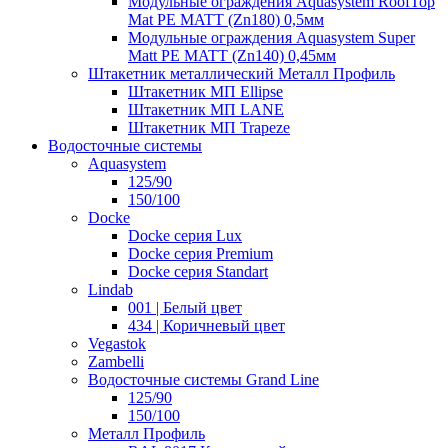
Модульные ограждения Aquasystem RoofTop
Mat PE MATT (Zn180) 0,5мм
Модульные ограждения Aquasystem Super
Matt PE MATT (Zn140) 0,45мм
Штакетник металлический Металл Профиль
Штакетник МП Ellipse
Штакетник МП LANE
Штакетник МП Trapeze
Водосточные системы
Aquasystem
125/90
150/100
Docke
Docke серия Lux
Docke серия Premium
Docke серия Standart
Lindab
001 | Белый цвет
434 | Коричневый цвет
Vegastok
Zambelli
Водосточные системы Grand Line
125/90
150/100
Металл Профиль