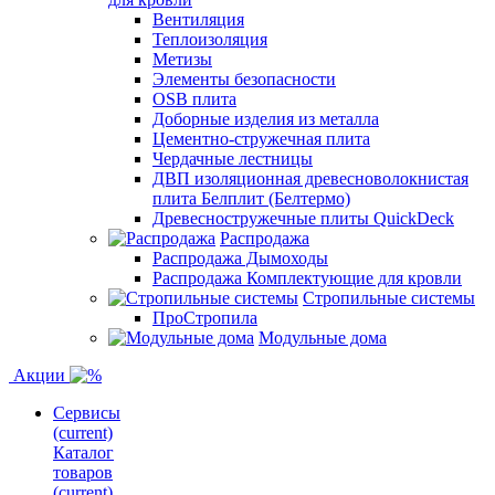
Вентиляция
Теплоизоляция
Метизы
Элементы безопасности
OSB плита
Доборные изделия из металла
Цементно-стружечная плита
Чердачные лестницы
ДВП изоляционная древесноволокнистая
плита Белплит (Белтермо)
Древесностружечные плиты QuickDeck
Распродажа
Распродажа Дымоходы
Распродажа Комплектующие для кровли
Стропильные системы
ПроСтропила
Модульные дома
Акции
Сервисы
(current)
Каталог
товаров
(current)