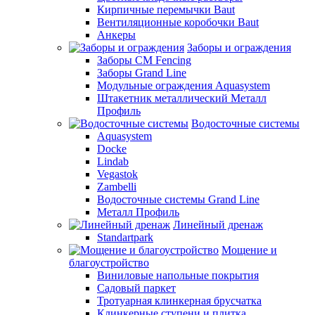
Кирпичные перемычки Baut
Вентиляционные коробочки Baut
Анкеры
Заборы и ограждения
Заборы CM Fencing
Заборы Grand Line
Модульные ограждения Aquasystem
Штакетник металлический Металл
Профиль
Водосточные системы
Aquasystem
Docke
Lindab
Vegastok
Zambelli
Водосточные системы Grand Line
Металл Профиль
Линейный дренаж
Standartpark
Мощение и
благоустройство
Виниловые напольные покрытия
Садовый паркет
Тротуарная клинкерная брусчатка
Клинкерные ступени и плитка