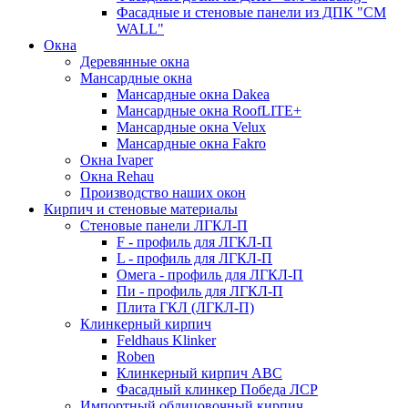
Фасадные и стеновые панели из ДПК "CM
WALL"
Окна
Деревянные окна
Мансардные окна
Мансардные окна Dakea
Мансардные окна RoofLITE+
Мансардные окна Velux
Мансардные окна Fakro
Окна Ivaper
Окна Rehau
Производство наших окон
Кирпич и стеновые материалы
Стеновые панели ЛГКЛ-П
F - профиль для ЛГКЛ-П
L - профиль для ЛГКЛ-П
Омега - профиль для ЛГКЛ-П
Пи - профиль для ЛГКЛ-П
Плита ГКЛ (ЛГКЛ-П)
Клинкерный кирпич
Feldhaus Klinker
Roben
Клинкерный кирпич ABC
Фасадный клинкер Победа ЛСР
Импортный облицовочный кирпич