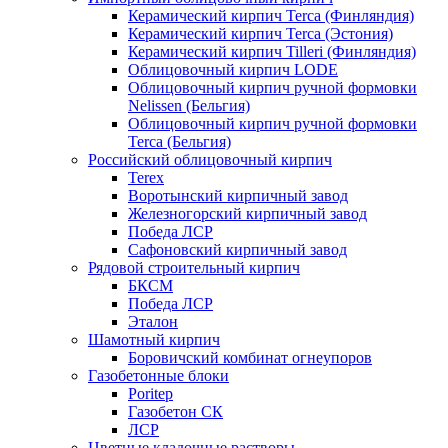
Керамический кирпич Terca (Финляндия)
Керамический кирпич Terca (Эстония)
Керамический кирпич Tilleri (Финляндия)
Облицовочный кирпич LODE
Облицовочный кирпич ручной формовки
Nelissen (Бельгия)
Облицовочный кирпич ручной формовки
Terca (Бельгия)
Российский облицовочный кирпич
Terex
Воротынский кирпичный завод
Железногорский кирпичный завод
Победа ЛСР
Сафоновский кирпичный завод
Рядовой строительный кирпич
БКСМ
Победа ЛСР
Эталон
Шамотный кирпич
Боровичский комбинат огнеупоров
Газобетонные блоки
Poritep
Газобетон СК
ЛСР
Цветные кладочные растворы