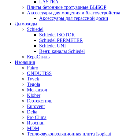
LASTRA
Плиты бетонные тротуарные ВЫБОР
Аксессуары для мощения и благоустройства
Аксессуары для терассной доски
Дымоходы
Schiedel
Schiedel ISOTOR
Schiedel PERMETER
Schiedel UNI
Вент. каналы Schiedel
КераСтиль
Изоляция
Fakro
ONDUTISS
Tyvek
Tegola
Мегаизол
Klober
Геотекстиль
Eurovent
Delta
Pro Clima
Изоспан
MDM
Тепло-звукоизоляционная плита Isoplaat