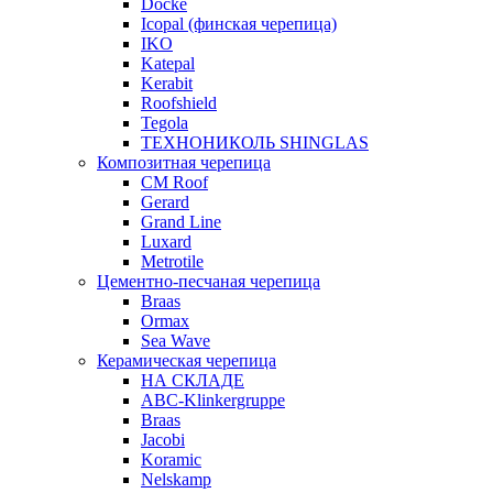
Docke
Icopal (финская черепица)
IKO
Katepal
Kerabit
Roofshield
Tegola
ТЕХНОНИКОЛЬ SHINGLAS
Композитная черепица
CM Roof
Gerard
Grand Line
Luxard
Metrotile
Цементно-песчаная черепица
Braas
Ormax
Sea Wave
Керамическая черепица
НА СКЛАДЕ
ABC-Klinkergruppe
Braas
Jacobi
Koramic
Nelskamp