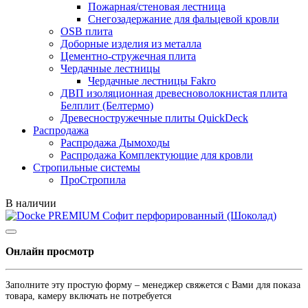
Пожарная/стеновая лестница
Снегозадержание для фальцевой кровли
OSB плита
Доборные изделия из металла
Цементно-стружечная плита
Чердачные лестницы
Чердачные лестницы Fakro
ДВП изоляционная древесноволокнистая плита
Белплит (Белтермо)
Древесностружечные плиты QuickDeck
Распродажа
Распродажа Дымоходы
Распродажа Комплектующие для кровли
Стропильные системы
ПроСтропила
В наличии
Онлайн просмотр
Заполните эту простую форму – менеджер свяжется с Вами для показа
товара, камеру включать не потребуется