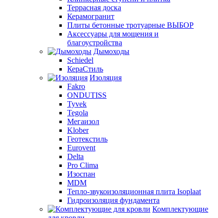
Террасная доска
Керамогранит
Плиты бетонные тротуарные ВЫБОР
Аксессуары для мощения и
благоустройства
Дымоходы
Schiedel
КераСтиль
Изоляция
Fakro
ONDUTISS
Tyvek
Tegola
Мегаизол
Klober
Геотекстиль
Eurovent
Delta
Pro Clima
Изоспан
MDM
Тепло-звукоизоляционная плита Isoplaat
Гидроизоляция фундамента
Комплектующие
для кровли