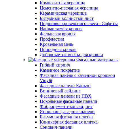
Композитная черепица
Цементно-песчаная черепица
Керамическая черепица
Битумный волнистый лист
Подшивка кровельного свеса - Софиты
Наплавляемая кровля
Фальцевая кровля
Профнастил
Кровельная медь
Природная кровля
Доборные элементы для кровли
Фасадные материалы
Гибкий кирпич
Каменное покрытие
Фасадная панель с каменной крошкой
Vinylit
Фасадные панели Каньон
Виниловый сайдинг
Фасадные панели из ПВХ
Цокольные фасадные панели
Фиброцементный сайдинг
Японские фасадные панели
Битумная фасадная плитка
Клинкерная фасадная плитка
Сэндвич-панели