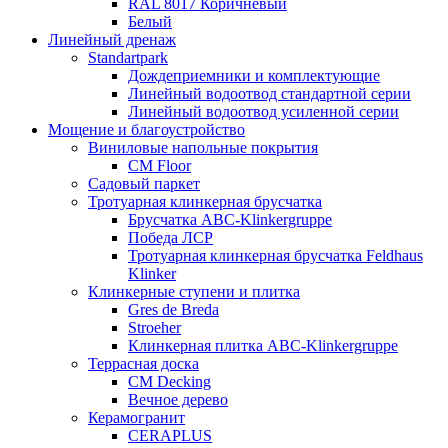
RAL 8017 Коричневый
Белый
Линейный дренаж
Standartpark
Дождеприемники и комплектующие
Линейный водоотвод стандартной серии
Линейный водоотвод усиленной серии
Мощение и благоустройство
Виниловые напольные покрытия
CM Floor
Садовый паркет
Тротуарная клинкерная брусчатка
Брусчатка АВС-Klinkergruppe
Победа ЛСР
Тротуарная клинкерная брусчатка Feldhaus
Klinker
Клинкерные ступени и плитка
Gres de Breda
Stroeher
Клинкерная плитка ABC-Klinkergruppe
Террасная доска
CM Decking
Вечное дерево
Керамогранит
CERAPLUS