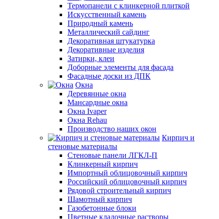
Термопанели с клинкерной плиткой
Искусственный камень
Природный камень
Металлический сайдинг
Декоративная штукатурка
Декоративные изделия
Затирки, клеи
Доборные элементы для фасада
Фасадные доски из ДПК
Окна
Деревянные окна
Мансардные окна
Окна Ivaper
Окна Rehau
Производство наших окон
Кирпич и
стеновые материалы
Стеновые панели ЛГКЛ-П
Клинкерный кирпич
Импортный облицовочный кирпич
Российский облицовочный кирпич
Рядовой строительный кирпич
Шамотный кирпич
Газобетонные блоки
Цветные кладочные растворы