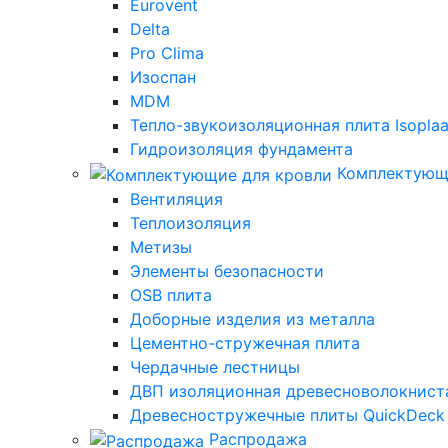
Eurovent
Delta
Pro Clima
Изоспан
MDM
Тепло-звукоизоляционная плита Isoplaa
Гидроизоляция фундамента
Комплектующ
Вентиляция
Теплоизоляция
Метизы
Элементы безопасности
OSB плита
Доборные изделия из металла
Цементно-стружечная плита
Чердачные лестницы
ДВП изоляционная древесноволокниста
Древесностружечные плиты QuickDeck
Распродажа