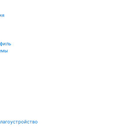
ия
офиль
емы
лагоустройство