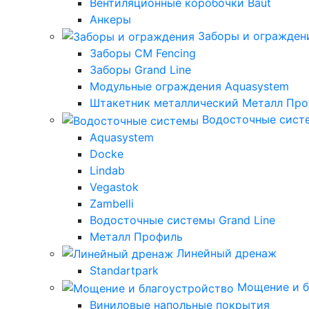
Вентиляционные коробочки Baut
Анкеры
Заборы и огражден
Заборы CM Fencing
Заборы Grand Line
Модульные ограждения Aquasystem
Штакетник металлический Металл Пр
Водосточные сист
Aquasystem
Docke
Lindab
Vegastok
Zambelli
Водосточные системы Grand Line
Металл Профиль
Линейный дренаж
Standartpark
Мощение и б
Виниловые напольные покрытия