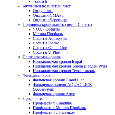
Tondach
Битумный волнистый лист
Ондувилла
Ондулин СМАРТ
Ондулин Черепица
Подшивка кровельного свеса - Софиты
VOX - Софиты
Металл Профиль
Софиты Aquasystem
Софиты Docke
Софиты Grand Line
Софиты U-Plast
Наплавляемая кровля
Наплавляемая кровля Icopal
Наплавляемая кровля Tegola (Гарден Руф)
Наплавляемая кровля Технониколь
Фальцевая кровля
Фальцевая кровля Grand Line
Фальцевые панели AQUACLICK
(Aquasystem)
Фальцевая кровля Armo
Профнастил
Профнастил Grandline
Профнастил Металл Профиль
Профнастил с рисунком