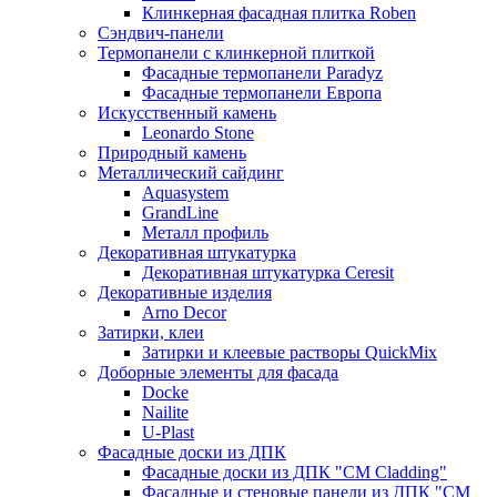
Клинкерная фасадная плитка Roben
Сэндвич-панели
Термопанели с клинкерной плиткой
Фасадные термопанели Paradyz
Фасадные термопанели Европа
Искусственный камень
Leonardo Stone
Природный камень
Металлический сайдинг
Aquasystem
GrandLine
Металл профиль
Декоративная штукатурка
Декоративная штукатурка Ceresit
Декоративные изделия
Arno Decor
Затирки, клеи
Затирки и клеевые растворы QuickMix
Доборные элементы для фасада
Docke
Nailite
U-Plast
Фасадные доски из ДПК
Фасадные доски из ДПК "CM Cladding"
Фасадные и стеновые панели из ДПК "CM