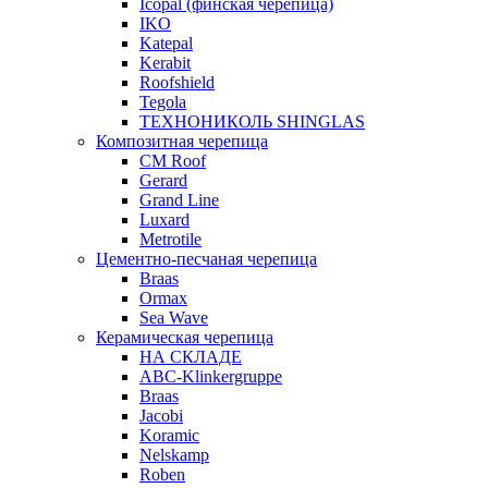
Icopal (финская черепица)
IKO
Katepal
Kerabit
Roofshield
Tegola
ТЕХНОНИКОЛЬ SHINGLAS
Композитная черепица
CM Roof
Gerard
Grand Line
Luxard
Metrotile
Цементно-песчаная черепица
Braas
Ormax
Sea Wave
Керамическая черепица
НА СКЛАДЕ
ABC-Klinkergruppe
Braas
Jacobi
Koramic
Nelskamp
Roben