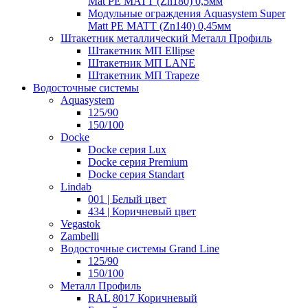
Mat PE MATT (Zn180) 0,5мм
Модульные ограждения Aquasystem Super
Matt PE MATT (Zn140) 0,45мм
Штакетник металлический Металл Профиль
Штакетник МП Ellipse
Штакетник МП LANE
Штакетник МП Trapeze
Водосточные системы
Aquasystem
125/90
150/100
Docke
Docke серия Lux
Docke серия Premium
Docke серия Standart
Lindab
001 | Белый цвет
434 | Коричневый цвет
Vegastok
Zambelli
Водосточные системы Grand Line
125/90
150/100
Металл Профиль
RAL 8017 Коричневый