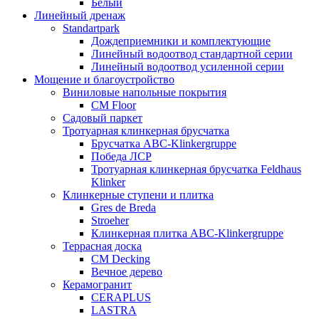
Белый
Линейный дренаж
Standartpark
Дождеприемники и комплектующие
Линейный водоотвод стандартной серии
Линейный водоотвод усиленной серии
Мощение и благоустройство
Виниловые напольные покрытия
CM Floor
Садовый паркет
Тротуарная клинкерная брусчатка
Брусчатка АВС-Klinkergruppe
Победа ЛСР
Тротуарная клинкерная брусчатка Feldhaus
Klinker
Клинкерные ступени и плитка
Gres de Breda
Stroeher
Клинкерная плитка ABC-Klinkergruppe
Террасная доска
CM Decking
Вечное дерево
Керамогранит
CERAPLUS
LASTRA