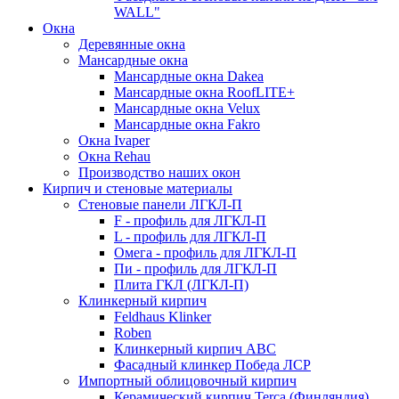
WALL"
Окна
Деревянные окна
Мансардные окна
Мансардные окна Dakea
Мансардные окна RoofLITE+
Мансардные окна Velux
Мансардные окна Fakro
Окна Ivaper
Окна Rehau
Производство наших окон
Кирпич и стеновые материалы
Стеновые панели ЛГКЛ-П
F - профиль для ЛГКЛ-П
L - профиль для ЛГКЛ-П
Омега - профиль для ЛГКЛ-П
Пи - профиль для ЛГКЛ-П
Плита ГКЛ (ЛГКЛ-П)
Клинкерный кирпич
Feldhaus Klinker
Roben
Клинкерный кирпич ABC
Фасадный клинкер Победа ЛСР
Импортный облицовочный кирпич
Керамический кирпич Terca (Финляндия)