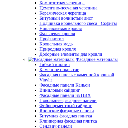
Композитная черепица
Цементно-песчаная черепица
Керамическая черепица
Битумный волнистый лист
Подшивка кровельного свеса - Софиты
Наплавляемая кровля
Фальцевая кровля
Профнастил
Кровельная медь
Природная кровля
Доборные элементы для кровли
Фасадные материалы
Гибкий кирпич
Каменное покрытие
Фасадная панель с каменной крошкой
Vinylit
Фасадные панели Каньон
Виниловый сайдинг
Фасадные панели из ПВХ
Цокольные фасадные панели
Фиброцементный сайдинг
Японские фасадные панели
Битумная фасадная плитка
Клинкерная фасадная плитка
Сэндвич-панели