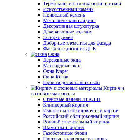
Термопанели с клинкерной плиткой
Искусственный камень
Природный камень
Металлический сайдинг
Декоративная штукатурка
Декоративные изделия
Затирки, клеи
Доборные элементы для фасада
Фасадные доски из ДПК
Окна
Деревянные окна
Мансардные окна
Окна Ivaper
Окна Rehau
Производство наших окон
Кирпич и
стеновые материалы
Стеновые панели ЛГКЛ-П
Клинкерный кирпич
Импортный облицовочный кирпич
Российский облицовочный кирпич
Рядовой строительный кирпич
Шамотный кирпич
Газобетонные блоки
Цветные кладочные растворы