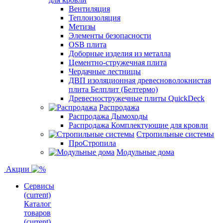
Вентиляция
Теплоизоляция
Метизы
Элементы безопасности
OSB плита
Доборные изделия из металла
Цементно-стружечная плита
Чердачные лестницы
ДВП изоляционная древесноволокнистая
плита Белплит (Белтермо)
Древесностружечные плиты QuickDeck
Распродажа
Распродажа Дымоходы
Распродажа Комплектующие для кровли
Стропильные системы
ПроСтропила
Модульные дома
Акции
Сервисы
(current)
Каталог
товаров
(current)