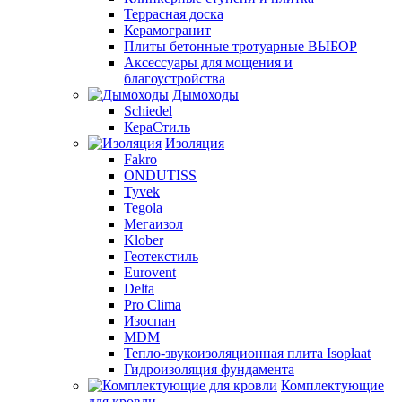
Террасная доска
Керамогранит
Плиты бетонные тротуарные ВЫБОР
Аксессуары для мощения и
благоустройства
Дымоходы
Schiedel
КераСтиль
Изоляция
Fakro
ONDUTISS
Tyvek
Tegola
Мегаизол
Klober
Геотекстиль
Eurovent
Delta
Pro Clima
Изоспан
MDM
Тепло-звукоизоляционная плита Isoplaat
Гидроизоляция фундамента
Комплектующие
для кровли