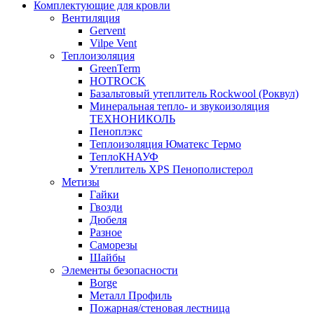
Комплектующие для кровли
Вентиляция
Gervent
Vilpe Vent
Теплоизоляция
GreenTerm
HOTROCK
Базальтовый утеплитель Rockwool (Роквул)
Минеральная тепло- и звукоизоляция
ТЕХНОНИКОЛЬ
Пеноплэкс
Теплоизоляция Юматекс Термо
ТеплоКНАУФ
Утеплитель XPS Пенополистерол
Метизы
Гайки
Гвозди
Дюбеля
Разное
Саморезы
Шайбы
Элементы безопасности
Borge
Металл Профиль
Пожарная/стеновая лестница