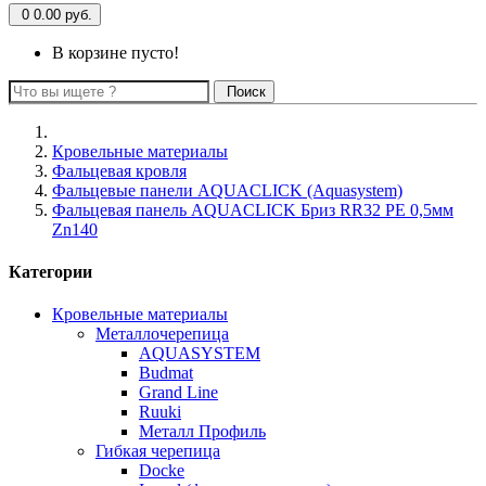
0
0.00 руб.
В корзине пусто!
Поиск
Кровельные материалы
Фальцевая кровля
Фальцевые панели AQUACLICK (Aquasystem)
Фальцевая панель AQUACLICK Бриз RR32 PE 0,5мм
Zn140
Категории
Кровельные материалы
Металлочерепица
AQUASYSTEM
Budmat
Grand Line
Ruuki
Металл Профиль
Гибкая черепица
Docke