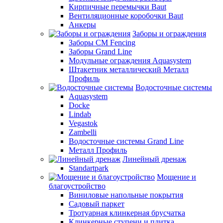
Кирпичные перемычки Baut
Вентиляционные коробочки Baut
Анкеры
Заборы и ограждения
Заборы CM Fencing
Заборы Grand Line
Модульные ограждения Aquasystem
Штакетник металлический Металл
Профиль
Водосточные системы
Aquasystem
Docke
Lindab
Vegastok
Zambelli
Водосточные системы Grand Line
Металл Профиль
Линейный дренаж
Standartpark
Мощение и
благоустройство
Виниловые напольные покрытия
Садовый паркет
Тротуарная клинкерная брусчатка
Клинкерные ступени и плитка