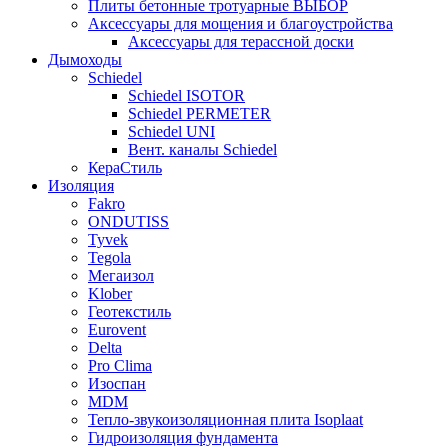
Плиты бетонные тротуарные ВЫБОР
Аксессуары для мощения и благоустройства
Аксессуары для терассной доски
Дымоходы
Schiedel
Schiedel ISOTOR
Schiedel PERMETER
Schiedel UNI
Вент. каналы Schiedel
КераСтиль
Изоляция
Fakro
ONDUTISS
Tyvek
Tegola
Мегаизол
Klober
Геотекстиль
Eurovent
Delta
Pro Clima
Изоспан
MDM
Тепло-звукоизоляционная плита Isoplaat
Гидроизоляция фундамента