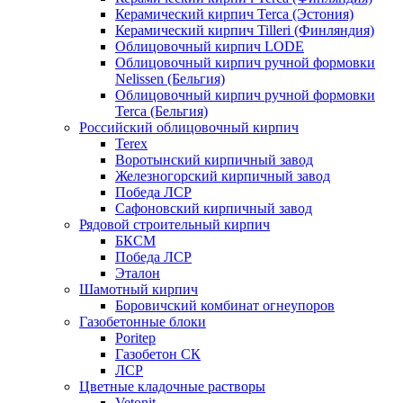
Керамический кирпич Terca (Эстония)
Керамический кирпич Tilleri (Финляндия)
Облицовочный кирпич LODE
Облицовочный кирпич ручной формовки
Nelissen (Бельгия)
Облицовочный кирпич ручной формовки
Terca (Бельгия)
Российский облицовочный кирпич
Terex
Воротынский кирпичный завод
Железногорский кирпичный завод
Победа ЛСР
Сафоновский кирпичный завод
Рядовой строительный кирпич
БКСМ
Победа ЛСР
Эталон
Шамотный кирпич
Боровичский комбинат огнеупоров
Газобетонные блоки
Poritep
Газобетон СК
ЛСР
Цветные кладочные растворы
Vetonit