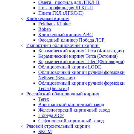
Омега - профиль для ЛГКЛ-П
Пи - профиль для ЛГКЛ-П
Плита ГКЛ (ЛГКЛ-П)
Клинкерный кирпич
Feldhaus Klinker
Roben
Клинкерный кирпич ABC
Фасадный клинкер Победа ЛСР
Импортный облицовочный кирпич
Керамический кирпич Terca (Финляндия)
Керамический кирпич Terca (Эстония)
Керамический кирпич Tilleri (Финляндия)
Облицовочный кирпич LODE
Облицовочный кирпич ручной формовки
Nelissen (Бельгия)
Облицовочный кирпич ручной формовки
Terca (Бельгия)
Российский облицовочный кирпич
Terex
Воротынский кирпичный завод
Железногорский кирпичный завод
Победа ЛСР
Сафоновский кирпичный завод
Рядовой строительный кирпич
БКСМ