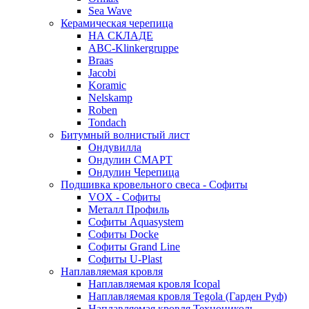
Sea Wave
Керамическая черепица
НА СКЛАДЕ
ABC-Klinkergruppe
Braas
Jacobi
Koramic
Nelskamp
Roben
Tondach
Битумный волнистый лист
Ондувилла
Ондулин СМАРТ
Ондулин Черепица
Подшивка кровельного свеса - Софиты
VOX - Софиты
Металл Профиль
Софиты Aquasystem
Софиты Docke
Софиты Grand Line
Софиты U-Plast
Наплавляемая кровля
Наплавляемая кровля Icopal
Наплавляемая кровля Tegola (Гарден Руф)
Наплавляемая кровля Технониколь