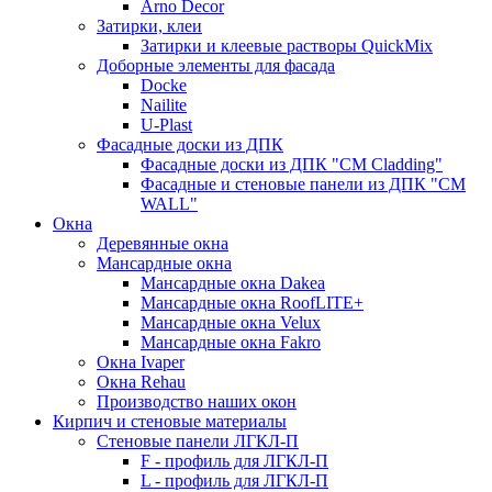
Arno Decor
Затирки, клеи
Затирки и клеевые растворы QuickMix
Доборные элементы для фасада
Docke
Nailite
U-Plast
Фасадные доски из ДПК
Фасадные доски из ДПК "CM Cladding"
Фасадные и стеновые панели из ДПК "CM
WALL"
Окна
Деревянные окна
Мансардные окна
Мансардные окна Dakea
Мансардные окна RoofLITE+
Мансардные окна Velux
Мансардные окна Fakro
Окна Ivaper
Окна Rehau
Производство наших окон
Кирпич и стеновые материалы
Стеновые панели ЛГКЛ-П
F - профиль для ЛГКЛ-П
L - профиль для ЛГКЛ-П