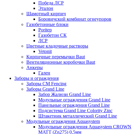
Победа ЛСР
Эталон
Шамотный кирпич
Боровичский комбинат огнеупоров
Газобетонные блоки
Poritep
Газобетон СК
ЛСР
Цветные кладочные растворы
Vetonit
Кирпичные перемычки Baut
Вентиляционные коробочки Baut
Анкеры
Гален
Заборы и ограждения
Заборы CM Fencing
Заборы Grand Line
Забор Жалюзи Grand Line
Модульные ограждения Grand Line
Панельные ограждения Grand Line
Подсистема Grand Line Colority Zinc
Штакетник металлический Grand Line
Модульные ограждения Aquasystem
Модульные ограждения Aquasystem CROWN
MATT (Zn275) 0,5мм