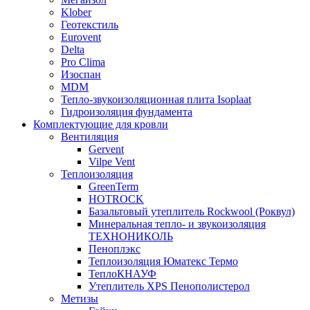
Klober
Геотекстиль
Eurovent
Delta
Pro Clima
Изоспан
MDM
Тепло-звукоизоляционная плита Isoplaat
Гидроизоляция фундамента
Комплектующие для кровли
Вентиляция
Gervent
Vilpe Vent
Теплоизоляция
GreenTerm
HOTROCK
Базальтовый утеплитель Rockwool (Роквул)
Минеральная тепло- и звукоизоляция
ТЕХНОНИКОЛЬ
Пеноплэкс
Теплоизоляция Юматекс Термо
ТеплоКНАУФ
Утеплитель XPS Пенополистерол
Метизы