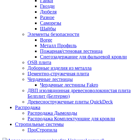
Гайки
Гвозди
Дюбеля
Разное
Саморезы
Шайбы
Элементы безопасности
Borge
Металл Профиль
Пожарная/стеновая лестница
Снегозадержание для фальцевой кровли
OSB плита
Доборные изделия из металла
Цементно-стружечная плита
Чердачные лестницы
Чердачные лестницы Fakro
ДВП изоляционная древесноволокнистая плита
Белплит (Белтермо)
Древесностружечные плиты QuickDeck
Распродажа
Распродажа Дымоходы
Распродажа Комплектующие для кровли
Стропильные системы
ПроСтропила