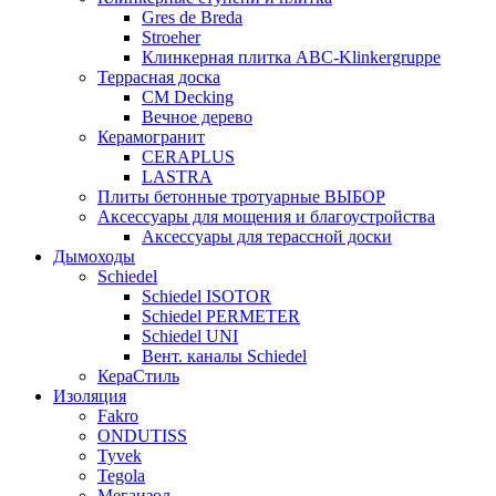
Gres de Breda
Stroeher
Клинкерная плитка ABC-Klinkergruppe
Террасная доска
CM Decking
Вечное дерево
Керамогранит
CERAPLUS
LASTRA
Плиты бетонные тротуарные ВЫБОР
Аксессуары для мощения и благоустройства
Аксессуары для терассной доски
Дымоходы
Schiedel
Schiedel ISOTOR
Schiedel PERMETER
Schiedel UNI
Вент. каналы Schiedel
КераСтиль
Изоляция
Fakro
ONDUTISS
Tyvek
Tegola
Мегаизол