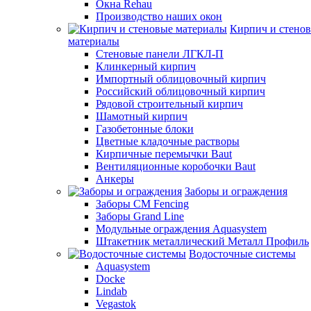
Окна Rehau
Производство наших окон
Кирпич и стено
материалы
Стеновые панели ЛГКЛ-П
Клинкерный кирпич
Импортный облицовочный кирпич
Российский облицовочный кирпич
Рядовой строительный кирпич
Шамотный кирпич
Газобетонные блоки
Цветные кладочные растворы
Кирпичные перемычки Baut
Вентиляционные коробочки Baut
Анкеры
Заборы и ограждения
Заборы CM Fencing
Заборы Grand Line
Модульные ограждения Aquasystem
Штакетник металлический Металл Профиль
Водосточные системы
Aquasystem
Docke
Lindab
Vegastok