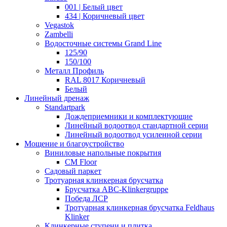
001 | Белый цвет
434 | Коричневый цвет
Vegastok
Zambelli
Водосточные системы Grand Line
125/90
150/100
Металл Профиль
RAL 8017 Коричневый
Белый
Линейный дренаж
Standartpark
Дождеприемники и комплектующие
Линейный водоотвод стандартной серии
Линейный водоотвод усиленной серии
Мощение и благоустройство
Виниловые напольные покрытия
CM Floor
Садовый паркет
Тротуарная клинкерная брусчатка
Брусчатка АВС-Klinkergruppe
Победа ЛСР
Тротуарная клинкерная брусчатка Feldhaus
Klinker
Клинкерные ступени и плитка