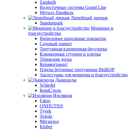
Zambelli
Водосточные системы Grand Line
Металл Профиль
Линейный дренаж
Standartpark
Мощение и
благоустройство
Виниловые напольные покрытия
Садовый паркет
Тротуарная клинкерная брусчатка
Клинкерные ступени и плитка
Террасная доска
Керамогранит
Плиты бетонные тротуарные ВЫБОР
Аксессуары для мощения и благоустройства
Дымоходы
Schiedel
КераСтиль
Изоляция
Fakro
ONDUTISS
Tyvek
Tegola
Мегаизол
Klober