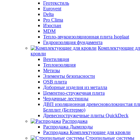
Геотекстиль
Eurovent
Delta
Pro Clima
Изоспан
MDM
Тепло-звукоизоляционная плита Isoplaat
Гидроизоляция фундамента
Комплектующие дл
кровли
Вентиляция
Теплоизоляция
Метизы
Элементы безопасности
OSB плита
Доборные изделия из металла
Цементно-стружечная плита
Чердачные лестницы
ДВП изоляционная древесноволокнистая пл
Белплит (Белтермо)
Древесностружечные плиты QuickDeck
Распродажа
Распродажа Дымоходы
Распродажа Комплектующие для кровли
Стропильные системы