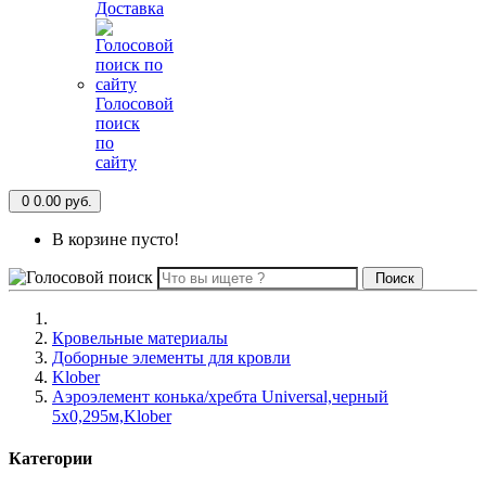
Доставка
Голосовой
поиск
по
сайту
0
0.00 руб.
В корзине пусто!
Поиск
Кровельные материалы
Доборные элементы для кровли
Klober
Аэроэлемент конька/хребта Universal,черный
5х0,295м,Klober
Категории