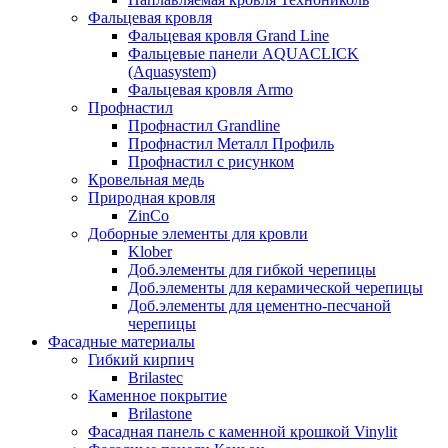
Фальцевая кровля
Фальцевая кровля Grand Line
Фальцевые панели AQUACLICK
(Aquasystem)
Фальцевая кровля Armo
Профнастил
Профнастил Grandline
Профнастил Металл Профиль
Профнастил с рисунком
Кровельная медь
Природная кровля
ZinCo
Доборные элементы для кровли
Klober
Доб.элементы для гибкой черепицы
Доб.элементы для керамической черепицы
Доб.элементы для цементно-песчаной
черепицы
Фасадные материалы
Гибкий кирпич
Brilastec
Каменное покрытие
Brilastone
Фасадная панель с каменной крошкой Vinylit