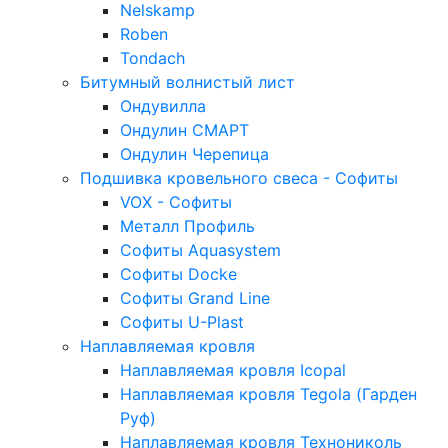
Nelskamp
Roben
Tondach
Битумный волнистый лист
Ондувилла
Ондулин СМАРТ
Ондулин Черепица
Подшивка кровельного свеса - Софиты
VOX - Софиты
Металл Профиль
Софиты Aquasystem
Софиты Docke
Софиты Grand Line
Софиты U-Plast
Наплавляемая кровля
Наплавляемая кровля Icopal
Наплавляемая кровля Tegola (Гарден
Руф)
Наплавляемая кровля Технониколь