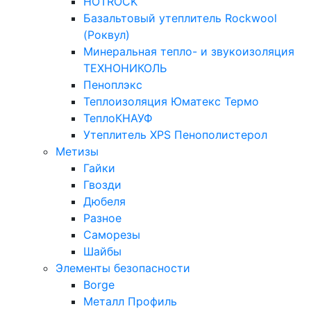
HOTROCK
Базальтовый утеплитель Rockwool
(Роквул)
Минеральная тепло- и звукоизоляция
ТЕХНОНИКОЛЬ
Пеноплэкс
Теплоизоляция Юматекс Термо
ТеплоКНАУФ
Утеплитель XPS Пенополистерол
Метизы
Гайки
Гвозди
Дюбеля
Разное
Саморезы
Шайбы
Элементы безопасности
Borge
Металл Профиль