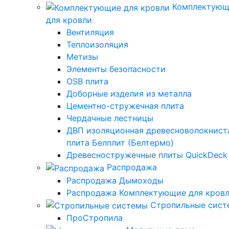
Комплектующ
для кровли
Вентиляция
Теплоизоляция
Метизы
Элементы безопасности
OSB плита
Доборные изделия из металла
Цементно-стружечная плита
Чердачные лестницы
ДВП изоляционная древесноволокнист
плита Белплит (Белтермо)
Древесностружечные плиты QuickDeck
Распродажа
Распродажа Дымоходы
Распродажа Комплектующие для кров
Стропильные сис
ПроСтропила