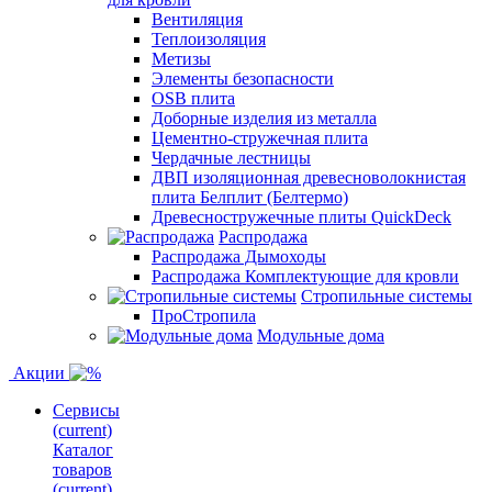
Вентиляция
Теплоизоляция
Метизы
Элементы безопасности
OSB плита
Доборные изделия из металла
Цементно-стружечная плита
Чердачные лестницы
ДВП изоляционная древесноволокнистая
плита Белплит (Белтермо)
Древесностружечные плиты QuickDeck
Распродажа
Распродажа Дымоходы
Распродажа Комплектующие для кровли
Стропильные системы
ПроСтропила
Модульные дома
Акции
Сервисы
(current)
Каталог
товаров
(current)