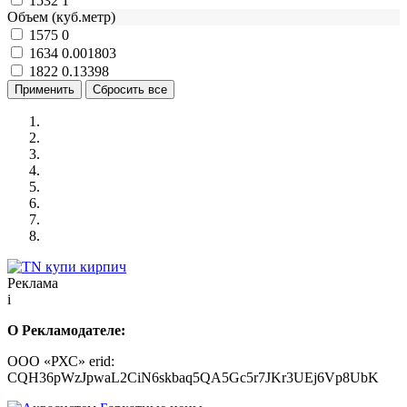
1532
1
Объем (куб.метр)
1575
0
1634
0.001803
1822
0.13398
Реклама
i
О Рекламодателе:
ООО «РХС» erid:
CQH36pWzJpwaL2CiN6skbaq5QA5Gc5r7JKr3UEj6Vp8UbK