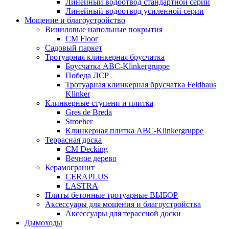
Линейный водоотвод стандартной серии
Линейный водоотвод усиленной серии
Мощение и благоустройство
Виниловые напольные покрытия
CM Floor
Садовый паркет
Тротуарная клинкерная брусчатка
Брусчатка АВС-Klinkergruppe
Победа ЛСР
Тротуарная клинкерная брусчатка Feldhaus
Klinker
Клинкерные ступени и плитка
Gres de Breda
Stroeher
Клинкерная плитка ABC-Klinkergruppe
Террасная доска
CM Decking
Вечное дерево
Керамогранит
CERAPLUS
LASTRA
Плиты бетонные тротуарные ВЫБОР
Аксессуары для мощения и благоустройства
Аксессуары для терассной доски
Дымоходы