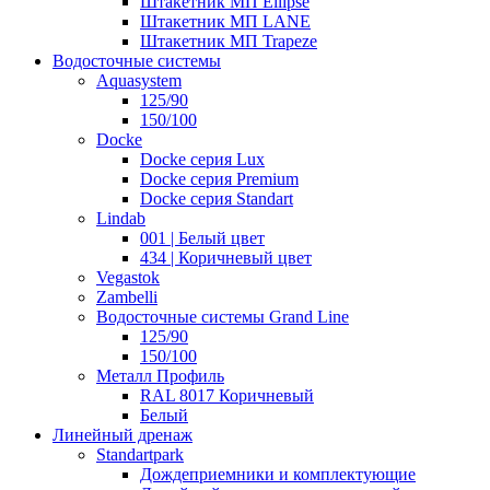
Штакетник МП Ellipse
Штакетник МП LANE
Штакетник МП Trapeze
Водосточные системы
Aquasystem
125/90
150/100
Docke
Docke серия Lux
Docke серия Premium
Docke серия Standart
Lindab
001 | Белый цвет
434 | Коричневый цвет
Vegastok
Zambelli
Водосточные системы Grand Line
125/90
150/100
Металл Профиль
RAL 8017 Коричневый
Белый
Линейный дренаж
Standartpark
Дождеприемники и комплектующие