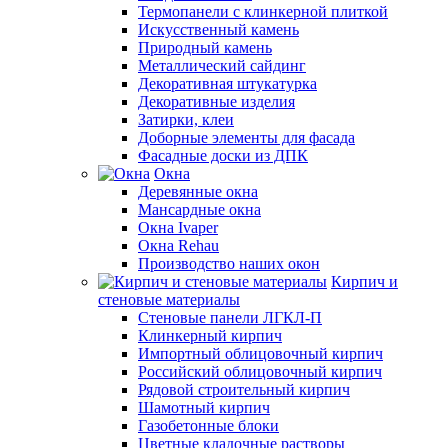
Термопанели с клинкерной плиткой
Искусственный камень
Природный камень
Металлический сайдинг
Декоративная штукатурка
Декоративные изделия
Затирки, клеи
Доборные элементы для фасада
Фасадные доски из ДПК
Окна
Деревянные окна
Мансардные окна
Окна Ivaper
Окна Rehau
Производство наших окон
Кирпич и
стеновые материалы
Стеновые панели ЛГКЛ-П
Клинкерный кирпич
Импортный облицовочный кирпич
Российский облицовочный кирпич
Рядовой строительный кирпич
Шамотный кирпич
Газобетонные блоки
Цветные кладочные растворы