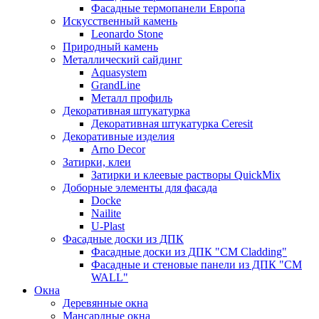
Фасадные термопанели Европа
Искусственный камень
Leonardo Stone
Природный камень
Металлический сайдинг
Aquasystem
GrandLine
Металл профиль
Декоративная штукатурка
Декоративная штукатурка Ceresit
Декоративные изделия
Arno Decor
Затирки, клеи
Затирки и клеевые растворы QuickMix
Доборные элементы для фасада
Docke
Nailite
U-Plast
Фасадные доски из ДПК
Фасадные доски из ДПК "CM Cladding"
Фасадные и стеновые панели из ДПК "CM
WALL"
Окна
Деревянные окна
Мансардные окна