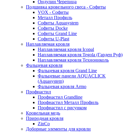
Ондулин Черепица
Подшивка кровельного свеса - Софиты
VOX - Софиты
Металл Профиль
Софиты Aquasystem
Софиты Docke
Софиты Grand Line
Софиты U-Plast
Наплавляемая кровля
Наплавляемая кровля Icopal
Наплавляемая кровля Tegola (Гарден Руф)
Наплавляемая кровля Технониколь
Фальцевая кровля
Фальцевая кровля Grand Line
Фальцевые панели AQUACLICK
(Aquasystem)
Фальцевая кровля Armo
Профнастил
Профнастил Grandline
Профнастил Металл Профиль
Профнастил с рисунком
Кровельная медь
Природная кровля
ZinCo
Доборные элементы для кровли