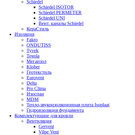
Schiedel
Schiedel ISOTOR
Schiedel PERMETER
Schiedel UNI
Вент. каналы Schiedel
КераСтиль
Изоляция
Fakro
ONDUTISS
Tyvek
Tegola
Мегаизол
Klober
Геотекстиль
Eurovent
Delta
Pro Clima
Изоспан
MDM
Тепло-звукоизоляционная плита Isoplaat
Гидроизоляция фундамента
Комплектующие для кровли
Вентиляция
Gervent
Vilpe Vent