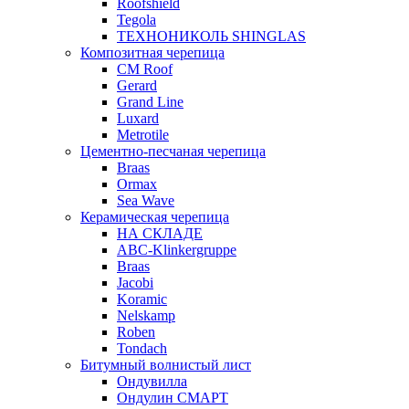
Roofshield
Tegola
ТЕХНОНИКОЛЬ SHINGLAS
Композитная черепица
CM Roof
Gerard
Grand Line
Luxard
Metrotile
Цементно-песчаная черепица
Braas
Ormax
Sea Wave
Керамическая черепица
НА СКЛАДЕ
ABC-Klinkergruppe
Braas
Jacobi
Koramic
Nelskamp
Roben
Tondach
Битумный волнистый лист
Ондувилла
Ондулин СМАРТ