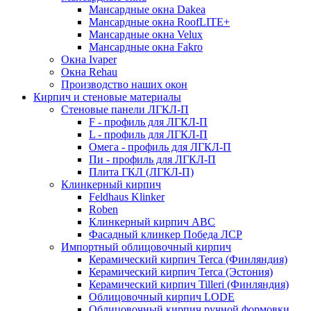
Мансардные окна Dakea
Мансардные окна RoofLITE+
Мансардные окна Velux
Мансардные окна Fakro
Окна Ivaper
Окна Rehau
Производство наших окон
Кирпич и стеновые материалы
Стеновые панели ЛГКЛ-П
F - профиль для ЛГКЛ-П
L - профиль для ЛГКЛ-П
Омега - профиль для ЛГКЛ-П
Пи - профиль для ЛГКЛ-П
Плита ГКЛ (ЛГКЛ-П)
Клинкерный кирпич
Feldhaus Klinker
Roben
Клинкерный кирпич ABC
Фасадный клинкер Победа ЛСР
Импортный облицовочный кирпич
Керамический кирпич Terca (Финляндия)
Керамический кирпич Terca (Эстония)
Керамический кирпич Tilleri (Финляндия)
Облицовочный кирпич LODE
Облицовочный кирпич ручной формовки