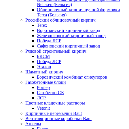
Nelissen (Бельгия)
Облицовочный кирпич ручной формовки
Terca (Бельгия)
Российский облицовочный кирпич
Terex
Воротынский кирпичный завод
Железногорский кирпичный завод
Победа ЛСР
Сафоновский кирпичный завод
Рядовой строительный кирпич
БКСМ
Победа ЛСР
Эталон
Шамотный кирпич
Боровичский комбинат огнеупоров
Газобетонные блоки
Poritep
Газобетон СК
ЛСР
Цветные кладочные растворы
Vetonit
Кирпичные перемычки Baut
Вентиляционные коробочки Baut
Анкеры
Гален