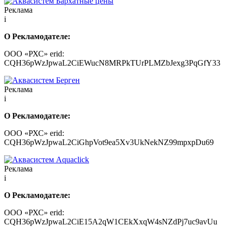
Реклама
i
О Рекламодателе:
ООО «РХС» erid:
CQH36pWzJpwaL2CiEWucN8MRPkTUrPLMZbJexg3PqGfY33
Реклама
i
О Рекламодателе:
ООО «РХС» erid:
CQH36pWzJpwaL2CiGhpVot9ea5Xv3UkNekNZ99mpxpDu69
Реклама
i
О Рекламодателе:
ООО «РХС» erid:
CQH36pWzJpwaL2CiE15A2qW1CEkXxqW4sNZdPj7uc9avUu