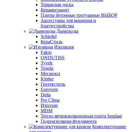
Террасная доска
Керамогранит
Плиты бетонные тротуарные ВЫБОР
Аксессуары для мощения и
благоустройства
Дымоходы
Schiedel
КераСтиль
Изоляция
Fakro
ONDUTISS
Tyvek
Tegola
Мегаизол
Klober
Геотекстиль
Eurovent
Delta
Pro Clima
Изоспан
MDM
Тепло-звукоизоляционная плита Isoplaat
Гидроизоляция фундамента
Комплектующие
для кровли