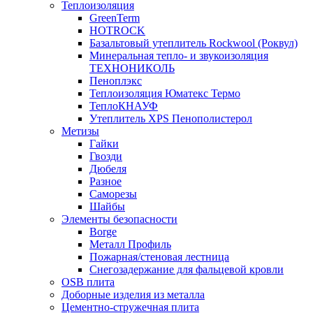
Теплоизоляция
GreenTerm
HOTROCK
Базальтовый утеплитель Rockwool (Роквул)
Минеральная тепло- и звукоизоляция
ТЕХНОНИКОЛЬ
Пеноплэкс
Теплоизоляция Юматекс Термо
ТеплоКНАУФ
Утеплитель XPS Пенополистерол
Метизы
Гайки
Гвозди
Дюбеля
Разное
Саморезы
Шайбы
Элементы безопасности
Borge
Металл Профиль
Пожарная/стеновая лестница
Снегозадержание для фальцевой кровли
OSB плита
Доборные изделия из металла
Цементно-стружечная плита