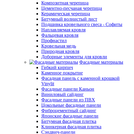
Композитная черепица
Цементно-песчаная черепица
Керамическая черепица
Битумный волнистый лист
Подшивка кровельного свеса - Софиты
Наплавляемая кровля
Фальцевая кровля
Профнастил
Кровельная медь
Природная кровля
Доборные элементы для кровли
Фасадные материалы
Гибкий кирпич
Каменное покрытие
Фасадная панель с каменной крошкой
Vinylit
Фасадные панели Каньон
Виниловый сайдинг
Фасадные панели из ПВХ
Цокольные фасадные панели
Фиброцементный сайдинг
Японские фасадные панели
Битумная фасадная плитка
Клинкерная фасадная плитка
Сэндвич-панели