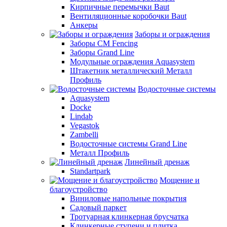
Кирпичные перемычки Baut
Вентиляционные коробочки Baut
Анкеры
Заборы и ограждения
Заборы CM Fencing
Заборы Grand Line
Модульные ограждения Aquasystem
Штакетник металлический Металл
Профиль
Водосточные системы
Aquasystem
Docke
Lindab
Vegastok
Zambelli
Водосточные системы Grand Line
Металл Профиль
Линейный дренаж
Standartpark
Мощение и
благоустройство
Виниловые напольные покрытия
Садовый паркет
Тротуарная клинкерная брусчатка
Клинкерные ступени и плитка