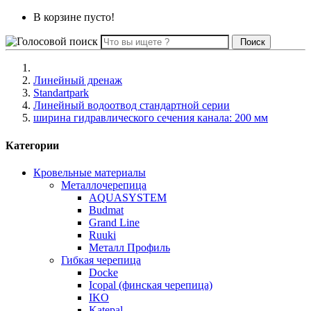
В корзине пусто!
Поиск
Линейный дренаж
Standartpark
Линейный водоотвод стандартной серии
ширина гидравлического сечения канала: 200 мм
Категории
Кровельные материалы
Металлочерепица
AQUASYSTEM
Budmat
Grand Line
Ruuki
Металл Профиль
Гибкая черепица
Docke
Icopal (финская черепица)
IKO
Katepal