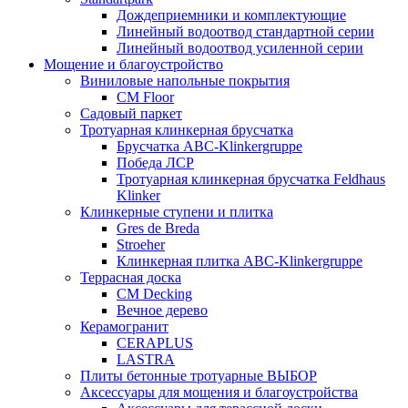
Дождеприемники и комплектующие
Линейный водоотвод стандартной серии
Линейный водоотвод усиленной серии
Мощение и благоустройство
Виниловые напольные покрытия
CM Floor
Садовый паркет
Тротуарная клинкерная брусчатка
Брусчатка АВС-Klinkergruppe
Победа ЛСР
Тротуарная клинкерная брусчатка Feldhaus
Klinker
Клинкерные ступени и плитка
Gres de Breda
Stroeher
Клинкерная плитка ABC-Klinkergruppe
Террасная доска
CM Decking
Вечное дерево
Керамогранит
CERAPLUS
LASTRA
Плиты бетонные тротуарные ВЫБОР
Аксессуары для мощения и благоустройства