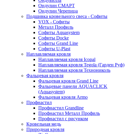
Ондувилла
Ондулин СМАРТ
Ондулин Черепица
Подшивка кровельного свеса - Софиты
VOX - Софиты
Металл Профиль
Софиты Aquasystem
Софиты Docke
Софиты Grand Line
Софиты U-Plast
Наплавляемая кровля
Наплавляемая кровля Icopal
Наплавляемая кровля Tegola (Гарден Руф)
Наплавляемая кровля Технониколь
Фальцевая кровля
Фальцевая кровля Grand Line
Фальцевые панели AQUACLICK
(Aquasystem)
Фальцевая кровля Armo
Профнастил
Профнастил Grandline
Профнастил Металл Профиль
Профнастил с рисунком
Кровельная медь
Природная кровля