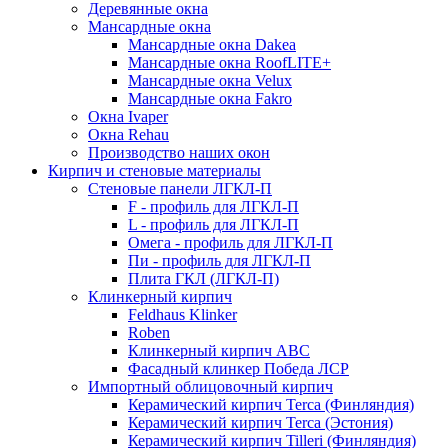
Деревянные окна
Мансардные окна
Мансардные окна Dakea
Мансардные окна RoofLITE+
Мансардные окна Velux
Мансардные окна Fakro
Окна Ivaper
Окна Rehau
Производство наших окон
Кирпич и стеновые материалы
Стеновые панели ЛГКЛ-П
F - профиль для ЛГКЛ-П
L - профиль для ЛГКЛ-П
Омега - профиль для ЛГКЛ-П
Пи - профиль для ЛГКЛ-П
Плита ГКЛ (ЛГКЛ-П)
Клинкерный кирпич
Feldhaus Klinker
Roben
Клинкерный кирпич ABC
Фасадный клинкер Победа ЛСР
Импортный облицовочный кирпич
Керамический кирпич Terca (Финляндия)
Керамический кирпич Terca (Эстония)
Керамический кирпич Tilleri (Финляндия)