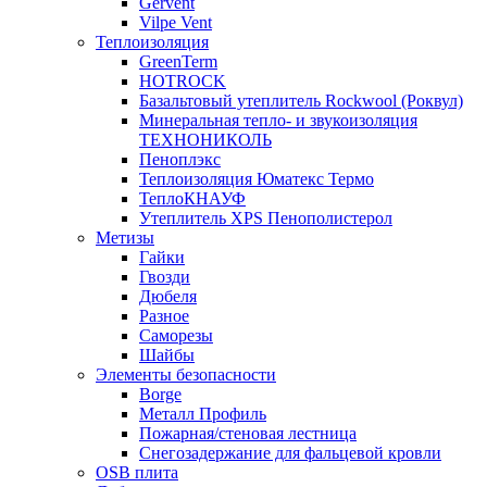
Gervent
Vilpe Vent
Теплоизоляция
GreenTerm
HOTROCK
Базальтовый утеплитель Rockwool (Роквул)
Минеральная тепло- и звукоизоляция
ТЕХНОНИКОЛЬ
Пеноплэкс
Теплоизоляция Юматекс Термо
ТеплоКНАУФ
Утеплитель XPS Пенополистерол
Метизы
Гайки
Гвозди
Дюбеля
Разное
Саморезы
Шайбы
Элементы безопасности
Borge
Металл Профиль
Пожарная/стеновая лестница
Снегозадержание для фальцевой кровли
OSB плита