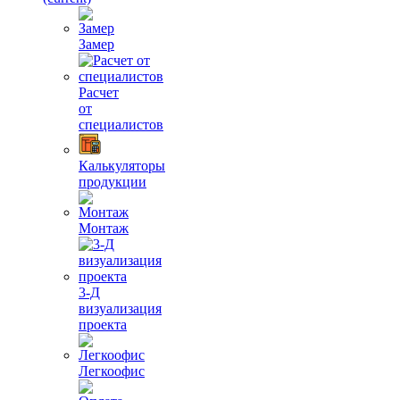
Замер
Расчет
от
специалистов
Калькуляторы
продукции
Монтаж
3-Д
визуализация
проекта
Легкоофис