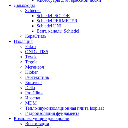
Аксессуары для терассной доски
Дымоходы
Schiedel
Schiedel ISOTOR
Schiedel PERMETER
Schiedel UNI
Вент. каналы Schiedel
КераСтиль
Изоляция
Fakro
ONDUTISS
Tyvek
Tegola
Мегаизол
Klober
Геотекстиль
Eurovent
Delta
Pro Clima
Изоспан
MDM
Тепло-звукоизоляционная плита Isoplaat
Гидроизоляция фундамента
Комплектующие для кровли
Вентиляция