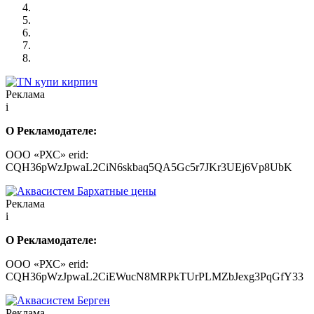
Реклама
i
О Рекламодателе:
ООО «РХС» erid:
CQH36pWzJpwaL2CiN6skbaq5QA5Gc5r7JKr3UEj6Vp8UbK
Реклама
i
О Рекламодателе:
ООО «РХС» erid:
CQH36pWzJpwaL2CiEWucN8MRPkTUrPLMZbJexg3PqGfY33
Реклама