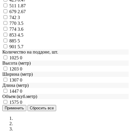
511
1.87
679
2.67
742
3
770
3.5
774
3.6
853
4.5
885
5
901
5.7
Количество на поддоне, шт.
1025
0
Высота (метр)
1203
0
Ширина (метр)
1307
0
Длина (метр)
1447
0
Объем (куб.метр)
1575
0