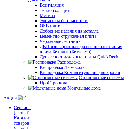
Вентиляция
Теплоизоляция
Метизы
Элементы безопасности
OSB плита
Доборные изделия из металла
Цементно-стружечная плита
Чердачные лестницы
ДВП изоляционная древесноволокнистая
плита Белплит (Белтермо)
Древесностружечные плиты QuickDeck
Распродажа
Распродажа Дымоходы
Распродажа Комплектующие для кровли
Стропильные системы
ПроСтропила
Модульные дома
Акции
Сервисы
(current)
Каталог
товаров
(current)