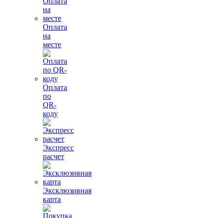
Оплата
на
месте
Оплата
по
QR-
коду
Экспресс
расчет
Эксклюзивная
карта