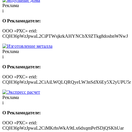
Реклама
i
О Рекламодателе:
ООО «РХС» erid:
CQH36pWzJpwaL2CiPTWsjkrkAHYNCbX9ZTkg8dosbnWNwJ
Реклама
i
О Рекламодателе:
ООО «РХС» erid:
CQH36pWzJpwaL2CiAiLWQLQRQyeLW3nSdX6Ey5X2yUPU5r
Реклама
i
О Рекламодателе:
ООО «РХС» erid:
CQH36pWzJpwaL2CiMKrhsWkA9tLx6dxqmPefSDjQSKhUar