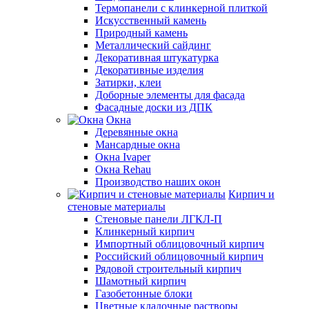
Термопанели с клинкерной плиткой
Искусственный камень
Природный камень
Металлический сайдинг
Декоративная штукатурка
Декоративные изделия
Затирки, клеи
Доборные элементы для фасада
Фасадные доски из ДПК
Окна
Деревянные окна
Мансардные окна
Окна Ivaper
Окна Rehau
Производство наших окон
Кирпич и
стеновые материалы
Стеновые панели ЛГКЛ-П
Клинкерный кирпич
Импортный облицовочный кирпич
Российский облицовочный кирпич
Рядовой строительный кирпич
Шамотный кирпич
Газобетонные блоки
Цветные кладочные растворы