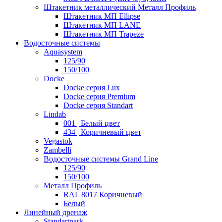
Штакетник металлический Металл Профиль
Штакетник МП Ellipse
Штакетник МП LANE
Штакетник МП Trapeze
Водосточные системы
Aquasystem
125/90
150/100
Docke
Docke серия Lux
Docke серия Premium
Docke серия Standart
Lindab
001 | Белый цвет
434 | Коричневый цвет
Vegastok
Zambelli
Водосточные системы Grand Line
125/90
150/100
Металл Профиль
RAL 8017 Коричневый
Белый
Линейный дренаж
Standartpark