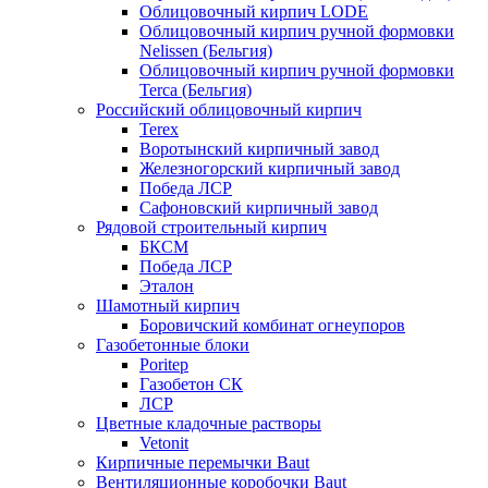
Облицовочный кирпич LODE
Облицовочный кирпич ручной формовки
Nelissen (Бельгия)
Облицовочный кирпич ручной формовки
Terca (Бельгия)
Российский облицовочный кирпич
Terex
Воротынский кирпичный завод
Железногорский кирпичный завод
Победа ЛСР
Сафоновский кирпичный завод
Рядовой строительный кирпич
БКСМ
Победа ЛСР
Эталон
Шамотный кирпич
Боровичский комбинат огнеупоров
Газобетонные блоки
Poritep
Газобетон СК
ЛСР
Цветные кладочные растворы
Vetonit
Кирпичные перемычки Baut
Вентиляционные коробочки Baut