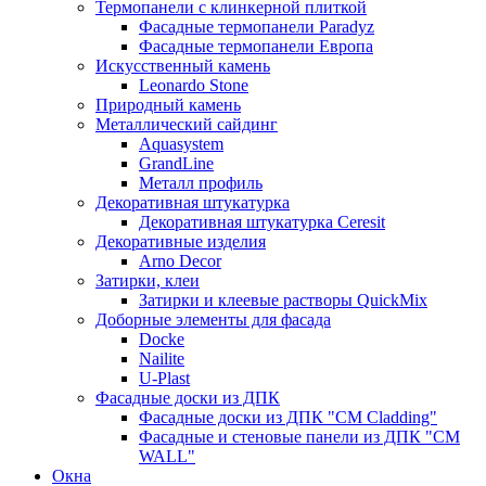
Термопанели с клинкерной плиткой
Фасадные термопанели Paradyz
Фасадные термопанели Европа
Искусственный камень
Leonardo Stone
Природный камень
Металлический сайдинг
Aquasystem
GrandLine
Металл профиль
Декоративная штукатурка
Декоративная штукатурка Ceresit
Декоративные изделия
Arno Decor
Затирки, клеи
Затирки и клеевые растворы QuickMix
Доборные элементы для фасада
Docke
Nailite
U-Plast
Фасадные доски из ДПК
Фасадные доски из ДПК "CM Cladding"
Фасадные и стеновые панели из ДПК "CM
WALL"
Окна