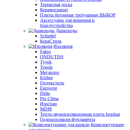
Террасная доска
Керамогранит
Плиты бетонные тротуарные ВЫБОР
Аксессуары для мощения и
благоустройства
Дымоходы
Schiedel
КераСтиль
Изоляция
Fakro
ONDUTISS
Tyvek
Tegola
Мегаизол
Klober
Геотекстиль
Eurovent
Delta
Pro Clima
Изоспан
MDM
Тепло-звукоизоляционная плита Isoplaat
Гидроизоляция фундамента
Комплектующие
для кровли