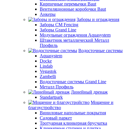
Кирпичные перемычки Baut
Вентиляционные коробочки Baut
Анкеры
Заборы и ограждения
Заборы CM Fencing
Заборы Grand Line
Модульные ограждения Aquasystem
Штакетник металлический Металл
Профиль
Водосточные системы
Aquasystem
Docke
Lindab
Vegastok
Zambelli
Водосточные системы Grand Line
Металл Профиль
Линейный дренаж
Standartpark
Мощение и
благоустройство
Виниловые напольные покрытия
Садовый паркет
Тротуарная клинкерная брусчатка
Клинкерные ступени и плитка