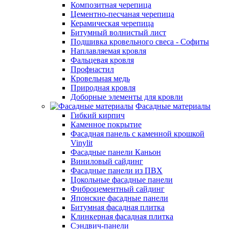
Композитная черепица
Цементно-песчаная черепица
Керамическая черепица
Битумный волнистый лист
Подшивка кровельного свеса - Софиты
Наплавляемая кровля
Фальцевая кровля
Профнастил
Кровельная медь
Природная кровля
Доборные элементы для кровли
Фасадные материалы
Гибкий кирпич
Каменное покрытие
Фасадная панель с каменной крошкой
Vinylit
Фасадные панели Каньон
Виниловый сайдинг
Фасадные панели из ПВХ
Цокольные фасадные панели
Фиброцементный сайдинг
Японские фасадные панели
Битумная фасадная плитка
Клинкерная фасадная плитка
Сэндвич-панели