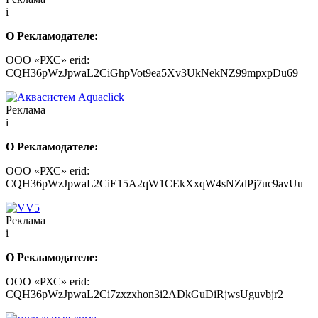
i
О Рекламодателе:
ООО «РХС» erid:
CQH36pWzJpwaL2CiGhpVot9ea5Xv3UkNekNZ99mpxpDu69
Реклама
i
О Рекламодателе:
ООО «РХС» erid:
CQH36pWzJpwaL2CiE15A2qW1CEkXxqW4sNZdPj7uc9avUu
Реклама
i
О Рекламодателе:
ООО «РХС» erid:
CQH36pWzJpwaL2Ci7zxzxhon3i2ADkGuDiRjwsUguvbjr2