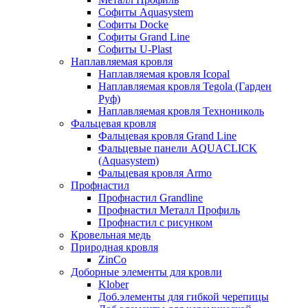
Софиты Aquasystem
Софиты Docke
Софиты Grand Line
Софиты U-Plast
Наплавляемая кровля
Наплавляемая кровля Icopal
Наплавляемая кровля Tegola (Гарден
Руф)
Наплавляемая кровля Технониколь
Фальцевая кровля
Фальцевая кровля Grand Line
Фальцевые панели AQUACLICK
(Aquasystem)
Фальцевая кровля Armo
Профнастил
Профнастил Grandline
Профнастил Металл Профиль
Профнастил с рисунком
Кровельная медь
Природная кровля
ZinCo
Доборные элементы для кровли
Klober
Доб.элементы для гибкой черепицы