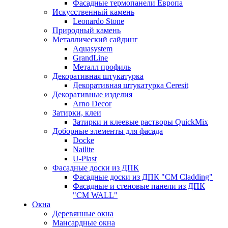
Фасадные термопанели Европа
Искусственный камень
Leonardo Stone
Природный камень
Металлический сайдинг
Aquasystem
GrandLine
Металл профиль
Декоративная штукатурка
Декоративная штукатурка Ceresit
Декоративные изделия
Arno Decor
Затирки, клеи
Затирки и клеевые растворы QuickMix
Доборные элементы для фасада
Docke
Nailite
U-Plast
Фасадные доски из ДПК
Фасадные доски из ДПК "CM Cladding"
Фасадные и стеновые панели из ДПК
"CM WALL"
Окна
Деревянные окна
Мансардные окна