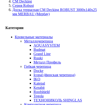
CM Decking
Серия Robust
Доска террасная CM Decking ROBUST 3000х140х25
мм MERBAU (Мербау)
Категории
Кровельные материалы
Металлочерепица
AQUASYSTEM
Budmat
Grand Line
Ruuki
Металл Профиль
Гибкая черепица
Docke
Icopal (финская черепица)
IKO
Katepal
Kerabit
Roofshield
Tegola
ТЕХНОНИКОЛЬ SHINGLAS
Композитная черепица