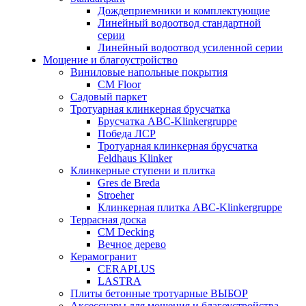
Дождеприемники и комплектующие
Линейный водоотвод стандартной
серии
Линейный водоотвод усиленной серии
Мощение и благоустройство
Виниловые напольные покрытия
CM Floor
Садовый паркет
Тротуарная клинкерная брусчатка
Брусчатка АВС-Klinkergruppe
Победа ЛСР
Тротуарная клинкерная брусчатка
Feldhaus Klinker
Клинкерные ступени и плитка
Gres de Breda
Stroeher
Клинкерная плитка ABC-Klinkergruppe
Террасная доска
CM Decking
Вечное дерево
Керамогранит
CERAPLUS
LASTRA
Плиты бетонные тротуарные ВЫБОР
Аксессуары для мощения и благоустройства