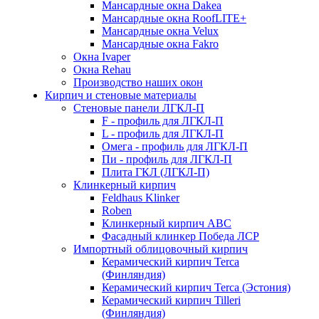
Мансардные окна Dakea
Мансардные окна RoofLITE+
Мансардные окна Velux
Мансардные окна Fakro
Окна Ivaper
Окна Rehau
Производство наших окон
Кирпич и стеновые материалы
Стеновые панели ЛГКЛ-П
F - профиль для ЛГКЛ-П
L - профиль для ЛГКЛ-П
Омега - профиль для ЛГКЛ-П
Пи - профиль для ЛГКЛ-П
Плита ГКЛ (ЛГКЛ-П)
Клинкерный кирпич
Feldhaus Klinker
Roben
Клинкерный кирпич ABC
Фасадный клинкер Победа ЛСР
Импортный облицовочный кирпич
Керамический кирпич Terca
(Финляндия)
Керамический кирпич Terca (Эстония)
Керамический кирпич Tilleri
(Финляндия)