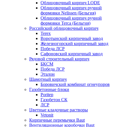
Облицовочный кирпич LODE
Облицовочный кирпич ручной
формовки Nelissen (Бельгия)
Облицовочный кирпич ручной
формовки Terca (Бельгия)
Российский облицовочный кирпич
Terex
Воротынский кирпичный завод
Железногорский кирпичный завод
Победа ЛСР
Сафоновский кирпичный завод
Рядовой строительный кирпич
БКСМ
Победа ЛСР
Эталон
Шамотный кирпич
Боровичский комбинат огнеупоров
Газобетонные блоки
Poritep
Газобетон СК
ЛСР
Цветные кладочные растворы
Vetonit
Кирпичные перемычки Baut
Вентиляционные коробочки Baut