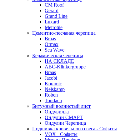
CM Roof
Gerard
Grand Line
Luxard
Metrotile
Цементно-песчаная черепица
Braas
Ormax
Sea Wave
Керамическая черепица
НА СКЛАДЕ
ABC-Klinkergruppe
Braas
Jacobi
Koramic
Nelskamp
Roben
Tondach
Битумный волнистый лист
Ондувилла
Ондулин СМАРТ
Ондулин Черепица
Подшивка кровельного свеса - Софиты
VOX - Софиты
Металл Профиль