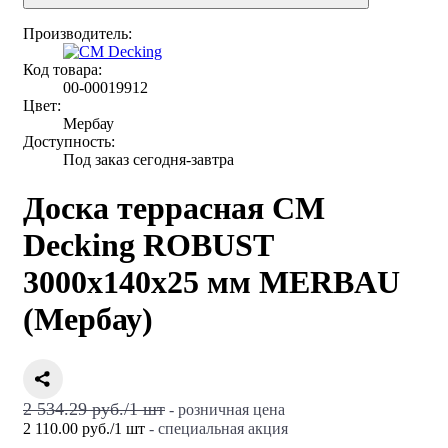
Производитель:
Код товара:
00-00019912
Цвет:
Мербау
Доступность:
Под заказ сегодня-завтра
Доска террасная CM
Decking ROBUST
3000х140х25 мм MERBAU
(Мербау)
2 534.29 руб.
/
1
шт
- розничная цена
2 110.00 руб.
/
1
шт
- специальная акция