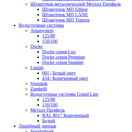
Штакетник металлический Металл Профиль
Штакетник МП Ellipse
Штакетник МП LANE
Штакетник МП Trapeze
Водосточные системы
Aquasystem
125/90
150/100
Docke
Docke серия Lux
Docke серия Premium
Docke серия Standart
Lindab
001 | Белый цвет
434 | Коричневый цвет
Vegastok
Zambelli
Водосточные системы Grand Line
125/90
150/100
Металл Профиль
RAL 8017 Коричневый
Белый
Линейный дренаж
Standartpark