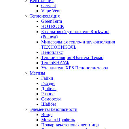
Вентиляция
Gervent
Vilpe Vent
Теплоизоляция
GreenTerm
HOTROCK
Базальтовый утеплитель Rockwool
(Роквул)
Минеральная тепло- и звукоизоляция
ТЕХНОНИКОЛЬ
Пеноплэкс
Теплоизоляция Юматекс Термо
ТеплоКНАУФ
Утеплитель XPS Пенополистерол
Метизы
Гайки
Гвозди
Дюбеля
Разное
Саморезы
Шайбы
Элементы безопасности
Borge
Металл Профиль
Пожарная/стеновая лестница