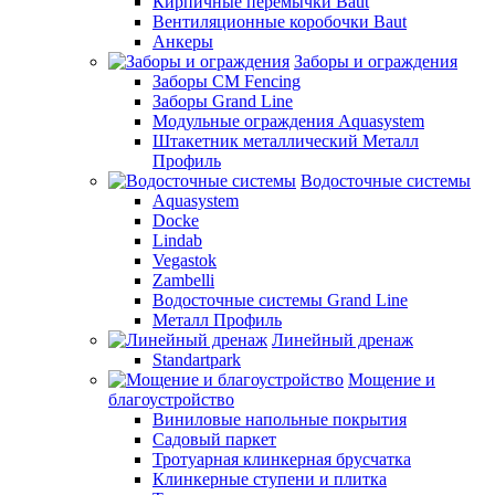
Кирпичные перемычки Baut
Вентиляционные коробочки Baut
Анкеры
Заборы и ограждения
Заборы CM Fencing
Заборы Grand Line
Модульные ограждения Aquasystem
Штакетник металлический Металл
Профиль
Водосточные системы
Aquasystem
Docke
Lindab
Vegastok
Zambelli
Водосточные системы Grand Line
Металл Профиль
Линейный дренаж
Standartpark
Мощение и
благоустройство
Виниловые напольные покрытия
Садовый паркет
Тротуарная клинкерная брусчатка
Клинкерные ступени и плитка