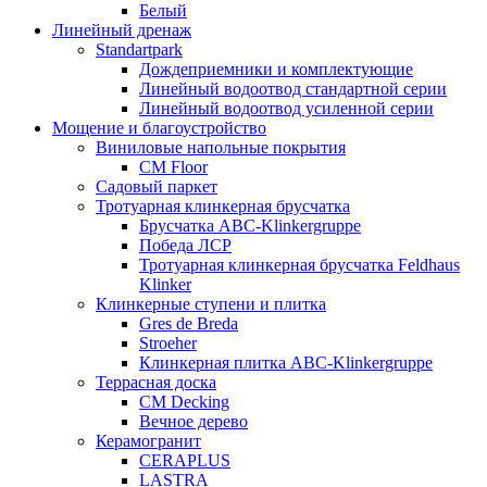
Белый
Линейный дренаж
Standartpark
Дождеприемники и комплектующие
Линейный водоотвод стандартной серии
Линейный водоотвод усиленной серии
Мощение и благоустройство
Виниловые напольные покрытия
CM Floor
Садовый паркет
Тротуарная клинкерная брусчатка
Брусчатка АВС-Klinkergruppe
Победа ЛСР
Тротуарная клинкерная брусчатка Feldhaus
Klinker
Клинкерные ступени и плитка
Gres de Breda
Stroeher
Клинкерная плитка ABC-Klinkergruppe
Террасная доска
CM Decking
Вечное дерево
Керамогранит
CERAPLUS
LASTRA