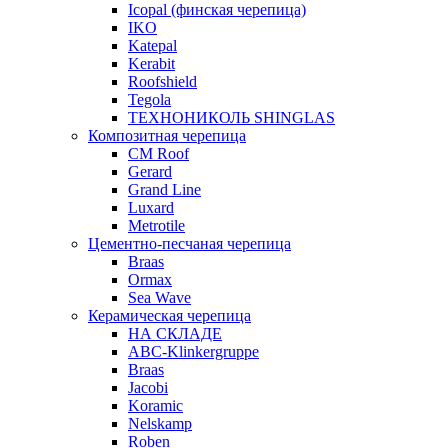
Icopal (финская черепица)
IKO
Katepal
Kerabit
Roofshield
Tegola
ТЕХНОНИКОЛЬ SHINGLAS
Композитная черепица
CM Roof
Gerard
Grand Line
Luxard
Metrotile
Цементно-песчаная черепица
Braas
Ormax
Sea Wave
Керамическая черепица
НА СКЛАДЕ
ABC-Klinkergruppe
Braas
Jacobi
Koramic
Nelskamp
Roben