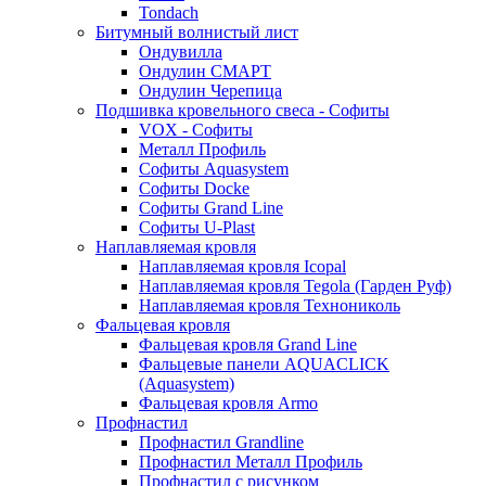
Tondach
Битумный волнистый лист
Ондувилла
Ондулин СМАРТ
Ондулин Черепица
Подшивка кровельного свеса - Софиты
VOX - Софиты
Металл Профиль
Софиты Aquasystem
Софиты Docke
Софиты Grand Line
Софиты U-Plast
Наплавляемая кровля
Наплавляемая кровля Icopal
Наплавляемая кровля Tegola (Гарден Руф)
Наплавляемая кровля Технониколь
Фальцевая кровля
Фальцевая кровля Grand Line
Фальцевые панели AQUACLICK
(Aquasystem)
Фальцевая кровля Armo
Профнастил
Профнастил Grandline
Профнастил Металл Профиль
Профнастил с рисунком