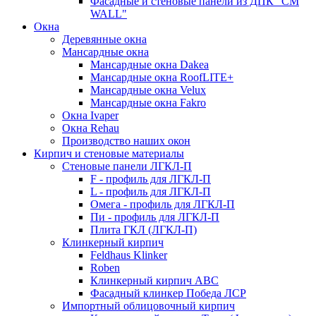
Фасадные и стеновые панели из ДПК "CM
WALL"
Окна
Деревянные окна
Мансардные окна
Мансардные окна Dakea
Мансардные окна RoofLITE+
Мансардные окна Velux
Мансардные окна Fakro
Окна Ivaper
Окна Rehau
Производство наших окон
Кирпич и стеновые материалы
Стеновые панели ЛГКЛ-П
F - профиль для ЛГКЛ-П
L - профиль для ЛГКЛ-П
Омега - профиль для ЛГКЛ-П
Пи - профиль для ЛГКЛ-П
Плита ГКЛ (ЛГКЛ-П)
Клинкерный кирпич
Feldhaus Klinker
Roben
Клинкерный кирпич ABC
Фасадный клинкер Победа ЛСР
Импортный облицовочный кирпич