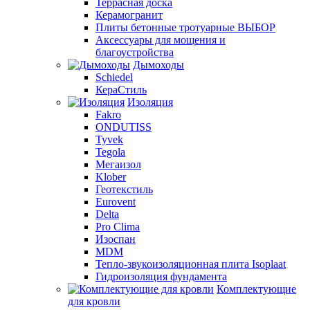
Террасная доска
Керамогранит
Плиты бетонные тротуарные ВЫБОР
Аксессуары для мощения и
благоустройства
Дымоходы
Schiedel
КераСтиль
Изоляция
Fakro
ONDUTISS
Tyvek
Tegola
Мегаизол
Klober
Геотекстиль
Eurovent
Delta
Pro Clima
Изоспан
MDM
Тепло-звукоизоляционная плита Isoplaat
Гидроизоляция фундамента
Комплектующие
для кровли