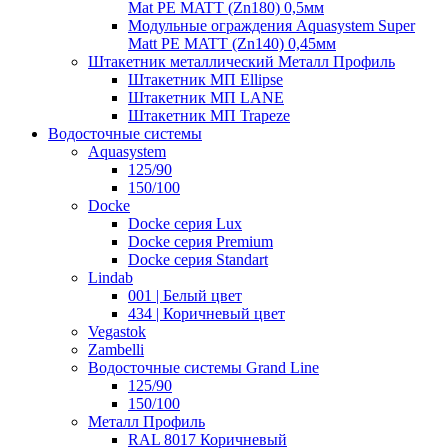
Mat PE MATT (Zn180) 0,5мм
Модульные ограждения Aquasystem Super
Matt PE MATT (Zn140) 0,45мм
Штакетник металлический Металл Профиль
Штакетник МП Ellipse
Штакетник МП LANE
Штакетник МП Trapeze
Водосточные системы
Aquasystem
125/90
150/100
Docke
Docke серия Lux
Docke серия Premium
Docke серия Standart
Lindab
001 | Белый цвет
434 | Коричневый цвет
Vegastok
Zambelli
Водосточные системы Grand Line
125/90
150/100
Металл Профиль
RAL 8017 Коричневый