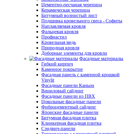
Цементно-песчаная черепица
Керамическая черепица
Битумный волнистый лист
Подшивка кровельного свеса - Софиты
Наплавляемая кровля
Фальцевая кровля
Профнастил
Кровельная медь
Природная кровля
Доборные элементы для кровли
Фасадные материалы
Гибкий кирпич
Каменное покрытие
Фасадная панель с каменной крошкой
Vinylit
Фасадные панели Каньон
Виниловый сайдинг
Фасадные панели из ПВХ
Цокольные фасадные панели
Фиброцементный сайдинг
Японские фасадные панели
Битумная фасадная плитка
Клинкерная фасадная плитка
Сэндвич-панели
Термопанели с клинкерной плиткой