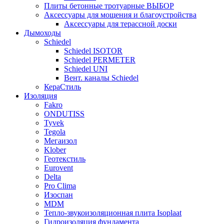
Плиты бетонные тротуарные ВЫБОР
Аксессуары для мощения и благоустройства
Аксессуары для терассной доски
Дымоходы
Schiedel
Schiedel ISOTOR
Schiedel PERMETER
Schiedel UNI
Вент. каналы Schiedel
КераСтиль
Изоляция
Fakro
ONDUTISS
Tyvek
Tegola
Мегаизол
Klober
Геотекстиль
Eurovent
Delta
Pro Clima
Изоспан
MDM
Тепло-звукоизоляционная плита Isoplaat
Гидроизоляция фундамента