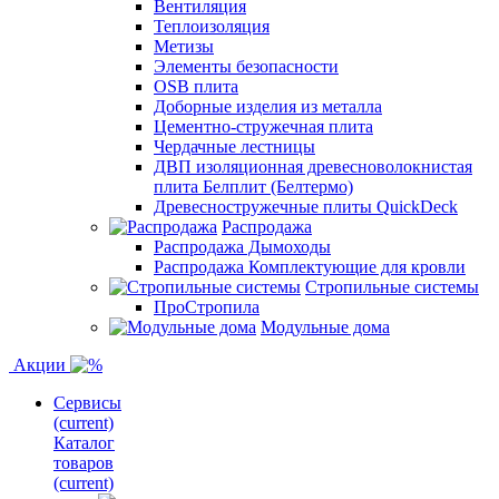
Вентиляция
Теплоизоляция
Метизы
Элементы безопасности
OSB плита
Доборные изделия из металла
Цементно-стружечная плита
Чердачные лестницы
ДВП изоляционная древесноволокнистая
плита Белплит (Белтермо)
Древесностружечные плиты QuickDeck
Распродажа
Распродажа Дымоходы
Распродажа Комплектующие для кровли
Стропильные системы
ПроСтропила
Модульные дома
Акции
Сервисы
(current)
Каталог
товаров
(current)