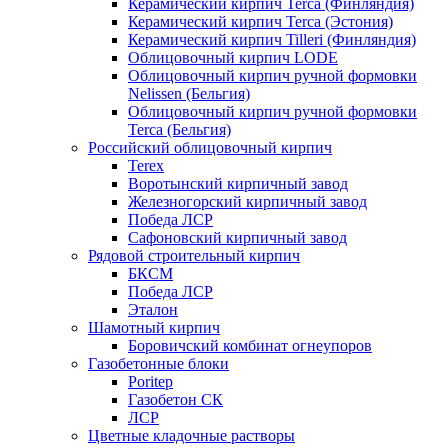
Керамический кирпич Terca (Финляндия)
Керамический кирпич Terca (Эстония)
Керамический кирпич Tilleri (Финляндия)
Облицовочный кирпич LODE
Облицовочный кирпич ручной формовки
Nelissen (Бельгия)
Облицовочный кирпич ручной формовки
Terca (Бельгия)
Российский облицовочный кирпич
Terex
Воротынский кирпичный завод
Железногорский кирпичный завод
Победа ЛСР
Сафоновский кирпичный завод
Рядовой строительный кирпич
БКСМ
Победа ЛСР
Эталон
Шамотный кирпич
Боровичский комбинат огнеупоров
Газобетонные блоки
Poritep
Газобетон СК
ЛСР
Цветные кладочные растворы