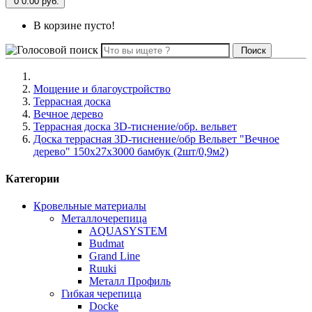
0
0.00 руб.
В корзине пусто!
Поиск
Мощение и благоустройство
Террасная доска
Вечное дерево
Террасная доска 3D-тиснение/обр. вельвет
Доска террасная 3D-тиснение/обр Вельвет "Вечное
дерево" 150х27х3000 бамбук (2шт/0,9м2)
Категории
Кровельные материалы
Металлочерепица
AQUASYSTEM
Budmat
Grand Line
Ruuki
Металл Профиль
Гибкая черепица
Docke