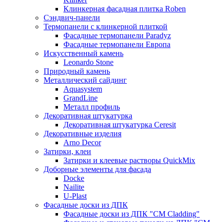
Клинкерная фасадная плитка Roben
Сэндвич-панели
Термопанели с клинкерной плиткой
Фасадные термопанели Paradyz
Фасадные термопанели Европа
Искусственный камень
Leonardo Stone
Природный камень
Металлический сайдинг
Aquasystem
GrandLine
Металл профиль
Декоративная штукатурка
Декоративная штукатурка Ceresit
Декоративные изделия
Arno Decor
Затирки, клеи
Затирки и клеевые растворы QuickMix
Доборные элементы для фасада
Docke
Nailite
U-Plast
Фасадные доски из ДПК
Фасадные доски из ДПК "CM Cladding"