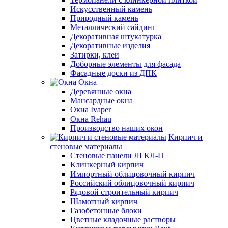
Искусственный камень
Природный камень
Металлический сайдинг
Декоративная штукатурка
Декоративные изделия
Затирки, клеи
Доборные элементы для фасада
Фасадные доски из ДПК
Окна
Деревянные окна
Мансардные окна
Окна Ivaper
Окна Rehau
Производство наших окон
Кирпич и
стеновые материалы
Стеновые панели ЛГКЛ-П
Клинкерный кирпич
Импортный облицовочный кирпич
Российский облицовочный кирпич
Рядовой строительный кирпич
Шамотный кирпич
Газобетонные блоки
Цветные кладочные растворы