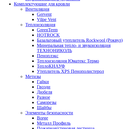
Комплектующие для кровли
Вентиляция
Gervent
Vilpe Vent
Теплоизоляция
GreenTerm
HOTROCK
Базальтовый утеплитель Rockwool (Роквул)
Минеральная тепло- и звукоизоляция
ТЕХНОНИКОЛЬ
Пеноплэкс
Теплоизоляция Юматекс Термо
ТеплоКНАУФ
Утеплитель XPS Пенополистерол
Метизы
Гайки
Гвозди
Дюбеля
Разное
Саморезы
Шайбы
Элементы безопасности
Borge
Металл Профиль
Пожарная/стеновая лестница