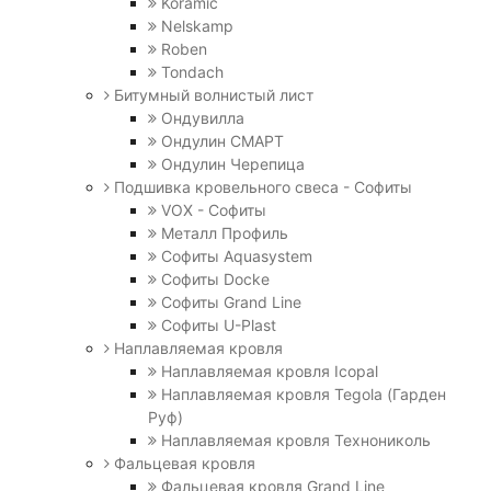
Koramic
Nelskamp
Roben
Tondach
Битумный волнистый лист
Ондувилла
Ондулин СМАРТ
Ондулин Черепица
Подшивка кровельного свеса - Софиты
VOX - Софиты
Металл Профиль
Софиты Aquasystem
Софиты Docke
Софиты Grand Line
Софиты U-Plast
Наплавляемая кровля
Наплавляемая кровля Icopal
Наплавляемая кровля Tegola (Гарден
Руф)
Наплавляемая кровля Технониколь
Фальцевая кровля
Фальцевая кровля Grand Line