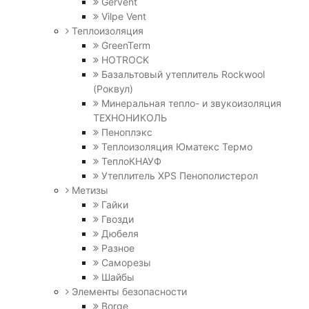
Gervent
Vilpe Vent
Теплоизоляция
GreenTerm
HOTROCK
Базальтовый утеплитель Rockwool
(Роквул)
Минеральная тепло- и звукоизоляция
ТЕХНОНИКОЛЬ
Пеноплэкс
Теплоизоляция Юматекс Термо
ТеплоКНАУФ
Утеплитель XPS Пенополистерол
Метизы
Гайки
Гвозди
Дюбеля
Разное
Саморезы
Шайбы
Элементы безопасности
Borge