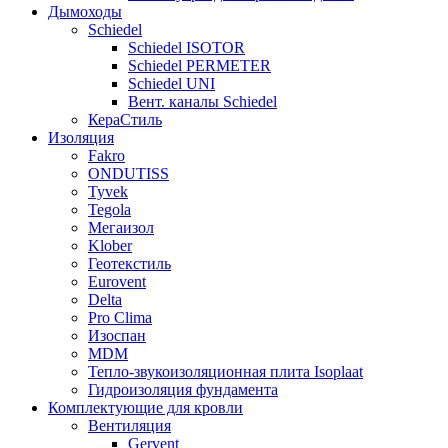
Дымоходы
Schiedel
Schiedel ISOTOR
Schiedel PERMETER
Schiedel UNI
Вент. каналы Schiedel
КераСтиль
Изоляция
Fakro
ONDUTISS
Tyvek
Tegola
Мегаизол
Klober
Геотекстиль
Eurovent
Delta
Pro Clima
Изоспан
MDM
Тепло-звукоизоляционная плита Isoplaat
Гидроизоляция фундамента
Комплектующие для кровли
Вентиляция
Gervent