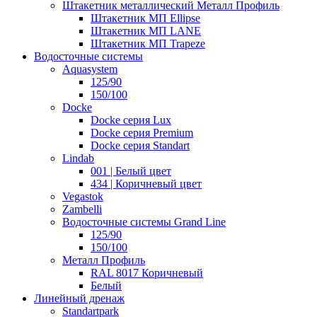
Штакетник металлический Металл Профиль
Штакетник МП Ellipse
Штакетник МП LANE
Штакетник МП Trapeze
Водосточные системы
Aquasystem
125/90
150/100
Docke
Docke серия Lux
Docke серия Premium
Docke серия Standart
Lindab
001 | Белый цвет
434 | Коричневый цвет
Vegastok
Zambelli
Водосточные системы Grand Line
125/90
150/100
Металл Профиль
RAL 8017 Коричневый
Белый
Линейный дренаж
Standartpark