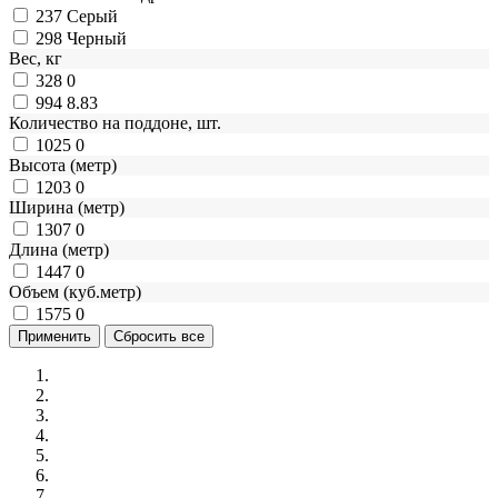
237
Серый
298
Черный
Вес, кг
328
0
994
8.83
Количество на поддоне, шт.
1025
0
Высота (метр)
1203
0
Ширина (метр)
1307
0
Длина (метр)
1447
0
Объем (куб.метр)
1575
0