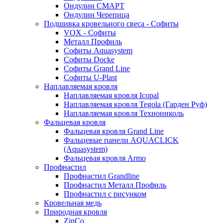
Ондулин СМАРТ
Ондулин Черепица
Подшивка кровельного свеса - Софиты
VOX - Софиты
Металл Профиль
Софиты Aquasystem
Софиты Docke
Софиты Grand Line
Софиты U-Plast
Наплавляемая кровля
Наплавляемая кровля Icopal
Наплавляемая кровля Tegola (Гарден Руф)
Наплавляемая кровля Технониколь
Фальцевая кровля
Фальцевая кровля Grand Line
Фальцевые панели AQUACLICK
(Aquasystem)
Фальцевая кровля Armo
Профнастил
Профнастил Grandline
Профнастил Металл Профиль
Профнастил с рисунком
Кровельная медь
Природная кровля
ZinCo