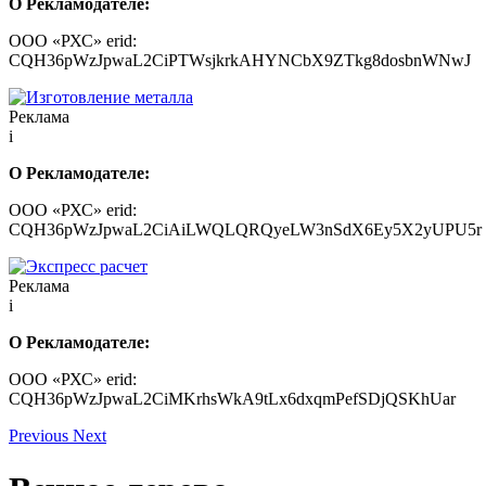
О Рекламодателе:
ООО «РХС» erid:
CQH36pWzJpwaL2CiPTWsjkrkAHYNCbX9ZTkg8dosbnWNwJ
Реклама
i
О Рекламодателе:
ООО «РХС» erid:
CQH36pWzJpwaL2CiAiLWQLQRQyeLW3nSdX6Ey5X2yUPU5r
Реклама
i
О Рекламодателе:
ООО «РХС» erid:
CQH36pWzJpwaL2CiMKrhsWkA9tLx6dxqmPefSDjQSKhUar
Previous
Next