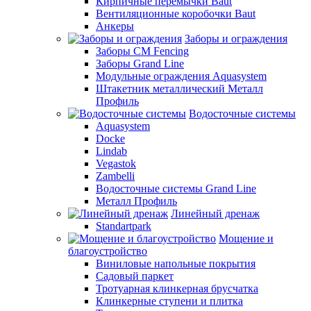
Кирпичные перемычки Baut
Вентиляционные коробочки Baut
Анкеры
Заборы и ограждения
Заборы CM Fencing
Заборы Grand Line
Модульные ограждения Aquasystem
Штакетник металлический Металл
Профиль
Водосточные системы
Aquasystem
Docke
Lindab
Vegastok
Zambelli
Водосточные системы Grand Line
Металл Профиль
Линейный дренаж
Standartpark
Мощение и
благоустройство
Виниловые напольные покрытия
Садовый паркет
Тротуарная клинкерная брусчатка
Клинкерные ступени и плитка