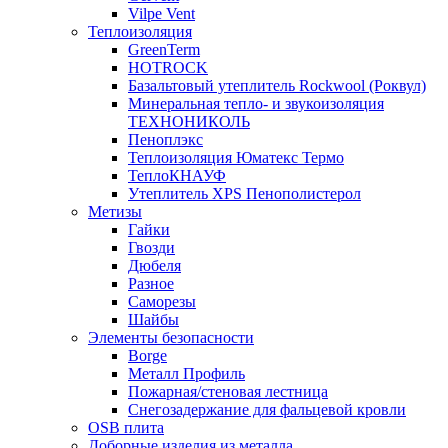
Vilpe Vent
Теплоизоляция
GreenTerm
HOTROCK
Базальтовый утеплитель Rockwool (Роквул)
Минеральная тепло- и звукоизоляция
ТЕХНОНИКОЛЬ
Пеноплэкс
Теплоизоляция Юматекс Термо
ТеплоКНАУФ
Утеплитель XPS Пенополистерол
Метизы
Гайки
Гвозди
Дюбеля
Разное
Саморезы
Шайбы
Элементы безопасности
Borge
Металл Профиль
Пожарная/стеновая лестница
Снегозадержание для фальцевой кровли
OSB плита
Доборные изделия из металла