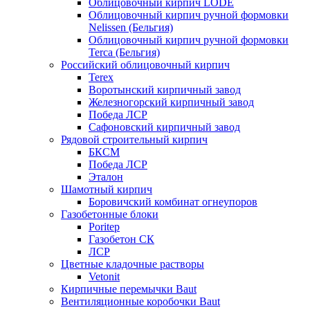
Облицовочный кирпич LODE
Облицовочный кирпич ручной формовки
Nelissen (Бельгия)
Облицовочный кирпич ручной формовки
Terca (Бельгия)
Российский облицовочный кирпич
Terex
Воротынский кирпичный завод
Железногорский кирпичный завод
Победа ЛСР
Сафоновский кирпичный завод
Рядовой строительный кирпич
БКСМ
Победа ЛСР
Эталон
Шамотный кирпич
Боровичский комбинат огнеупоров
Газобетонные блоки
Poritep
Газобетон СК
ЛСР
Цветные кладочные растворы
Vetonit
Кирпичные перемычки Baut
Вентиляционные коробочки Baut