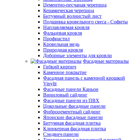
Цементно-песчаная черепица
Керамическая черепица
Битумный волнистый лист
Подшивка кровельного свеса - Софиты
Наплавляемая кровля
Фальцевая кровля
Профнастил
Кровельная медь
Природная кровля
Доборные элементы для кровли
Фасадные материалы
Гибкий кирпич
Каменное покрытие
Фасадная панель с каменной крошкой
Vinylit
Фасадные панели Каньон
Виниловый сайдинг
Фасадные панели из ПВХ
Цокольные фасадные панели
Фиброцементный сайдинг
Японские фасадные панели
Битумная фасадная плитка
Клинкерная фасадная плитка
Сэндвич-панели
Термопанели с клинкерной плиткой