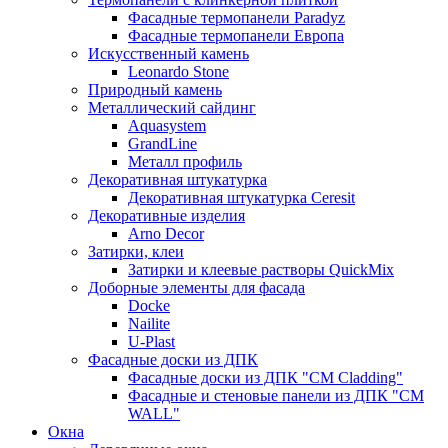
Фасадные термопанели Paradyz
Фасадные термопанели Европа
Искусственный камень
Leonardo Stone
Природный камень
Металлический сайдинг
Aquasystem
GrandLine
Металл профиль
Декоративная штукатурка
Декоративная штукатурка Ceresit
Декоративные изделия
Arno Decor
Затирки, клеи
Затирки и клеевые растворы QuickMix
Доборные элементы для фасада
Docke
Nailite
U-Plast
Фасадные доски из ДПК
Фасадные доски из ДПК "CM Cladding"
Фасадные и стеновые панели из ДПК "CM
WALL"
Окна