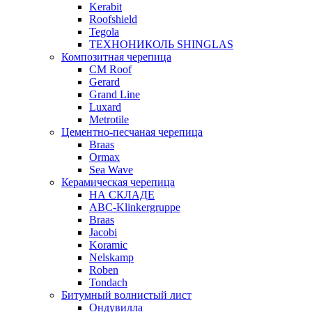
Kerabit
Roofshield
Tegola
ТЕХНОНИКОЛЬ SHINGLAS
Композитная черепица
CM Roof
Gerard
Grand Line
Luxard
Metrotile
Цементно-песчаная черепица
Braas
Ormax
Sea Wave
Керамическая черепица
НА СКЛАДЕ
ABC-Klinkergruppe
Braas
Jacobi
Koramic
Nelskamp
Roben
Tondach
Битумный волнистый лист
Ондувилла