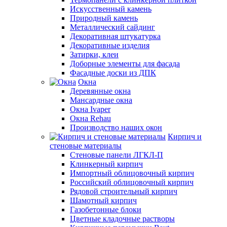
Искусственный камень
Природный камень
Металлический сайдинг
Декоративная штукатурка
Декоративные изделия
Затирки, клеи
Доборные элементы для фасада
Фасадные доски из ДПК
Окна
Деревянные окна
Мансардные окна
Окна Ivaper
Окна Rehau
Производство наших окон
Кирпич и
стеновые материалы
Стеновые панели ЛГКЛ-П
Клинкерный кирпич
Импортный облицовочный кирпич
Российский облицовочный кирпич
Рядовой строительный кирпич
Шамотный кирпич
Газобетонные блоки
Цветные кладочные растворы