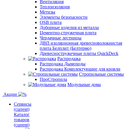
Вентиляция
Теплоизоляция
Метизы
Элементы безопасности
OSB плита
Доборные изделия из металла
Цементно-стружечная плита
Чердачные лестницы
ДВП изоляционная древесноволокнистая
плита Белплит (Белтермо)
Древесностружечные плиты QuickDeck
Распродажа
Распродажа Дымоходы
Распродажа Комплектующие для кровли
Стропильные системы
ПроСтропила
Модульные дома
Акции
Сервисы
(current)
Каталог
товаров
(current)