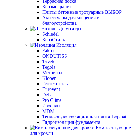
Террасная доска
Керамогранит
Плиты бетонные тротуарные ВЫБОР
Аксессуары для мощения и
благоустройства
Дымоходы
Schiedel
КераСтиль
Изоляция
Fakro
ONDUTISS
Tyvek
Tegola
Мегаизол
Klober
Геотекстиль
Eurovent
Delta
Pro Clima
Изоспан
MDM
Тепло-звукоизоляционная плита Isoplaat
Гидроизоляция фундамента
Комплектующие
для кровли