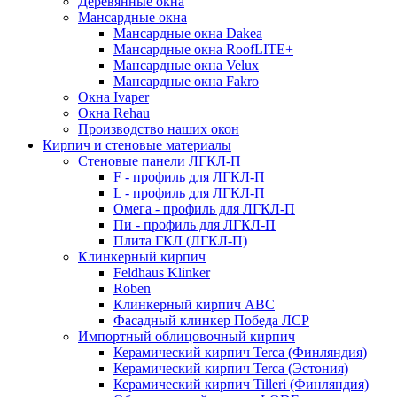
Деревянные окна
Мансардные окна
Мансардные окна Dakea
Мансардные окна RoofLITE+
Мансардные окна Velux
Мансардные окна Fakro
Окна Ivaper
Окна Rehau
Производство наших окон
Кирпич и стеновые материалы
Стеновые панели ЛГКЛ-П
F - профиль для ЛГКЛ-П
L - профиль для ЛГКЛ-П
Омега - профиль для ЛГКЛ-П
Пи - профиль для ЛГКЛ-П
Плита ГКЛ (ЛГКЛ-П)
Клинкерный кирпич
Feldhaus Klinker
Roben
Клинкерный кирпич ABC
Фасадный клинкер Победа ЛСР
Импортный облицовочный кирпич
Керамический кирпич Terca (Финляндия)
Керамический кирпич Terca (Эстония)
Керамический кирпич Tilleri (Финляндия)