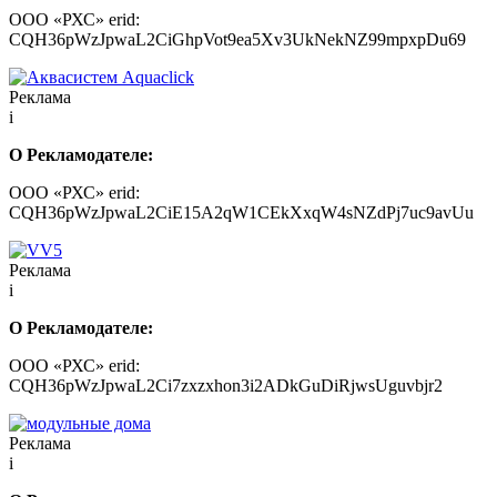
ООО «РХС» erid:
CQH36pWzJpwaL2CiGhpVot9ea5Xv3UkNekNZ99mpxpDu69
Реклама
i
О Рекламодателе:
ООО «РХС» erid:
CQH36pWzJpwaL2CiE15A2qW1CEkXxqW4sNZdPj7uc9avUu
Реклама
i
О Рекламодателе:
ООО «РХС» erid:
CQH36pWzJpwaL2Ci7zxzxhon3i2ADkGuDiRjwsUguvbjr2
Реклама
i