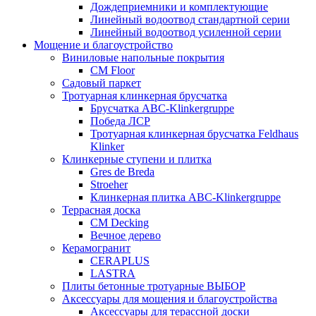
Дождеприемники и комплектующие
Линейный водоотвод стандартной серии
Линейный водоотвод усиленной серии
Мощение и благоустройство
Виниловые напольные покрытия
CM Floor
Садовый паркет
Тротуарная клинкерная брусчатка
Брусчатка АВС-Klinkergruppe
Победа ЛСР
Тротуарная клинкерная брусчатка Feldhaus
Klinker
Клинкерные ступени и плитка
Gres de Breda
Stroeher
Клинкерная плитка ABC-Klinkergruppe
Террасная доска
CM Decking
Вечное дерево
Керамогранит
CERAPLUS
LASTRA
Плиты бетонные тротуарные ВЫБОР
Аксессуары для мощения и благоустройства
Аксессуары для терассной доски