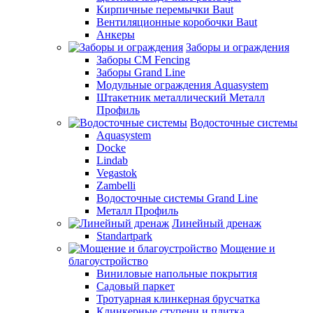
Кирпичные перемычки Baut
Вентиляционные коробочки Baut
Анкеры
Заборы и ограждения
Заборы CM Fencing
Заборы Grand Line
Модульные ограждения Aquasystem
Штакетник металлический Металл
Профиль
Водосточные системы
Aquasystem
Docke
Lindab
Vegastok
Zambelli
Водосточные системы Grand Line
Металл Профиль
Линейный дренаж
Standartpark
Мощение и
благоустройство
Виниловые напольные покрытия
Садовый паркет
Тротуарная клинкерная брусчатка
Клинкерные ступени и плитка