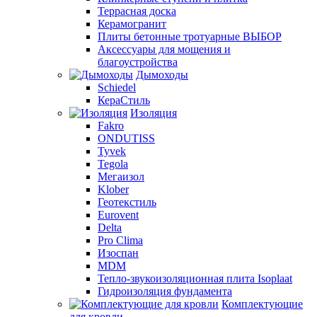
Террасная доска
Керамогранит
Плиты бетонные тротуарные ВЫБОР
Аксессуары для мощения и
благоустройства
Дымоходы
Schiedel
КераСтиль
Изоляция
Fakro
ONDUTISS
Tyvek
Tegola
Мегаизол
Klober
Геотекстиль
Eurovent
Delta
Pro Clima
Изоспан
MDM
Тепло-звукоизоляционная плита Isoplaat
Гидроизоляция фундамента
Комплектующие
для кровли