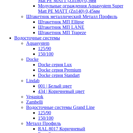
Mat PE MATT (Zn180) 0,5мм
Модульные ограждения Aquasystem Super
Matt PE MATT (Zn140) 0,45мм
Штакетник металлический Металл Профиль
Штакетник МП Ellipse
Штакетник МП LANE
Штакетник МП Trapeze
Водосточные системы
Aquasystem
125/90
150/100
Docke
Docke серия Lux
Docke серия Premium
Docke серия Standart
Lindab
001 | Белый цвет
434 | Коричневый цвет
Vegastok
Zambelli
Водосточные системы Grand Line
125/90
150/100
Металл Профиль
RAL 8017 Коричневый