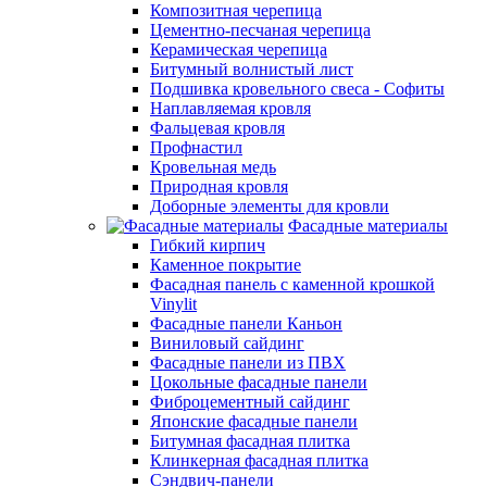
Композитная черепица
Цементно-песчаная черепица
Керамическая черепица
Битумный волнистый лист
Подшивка кровельного свеса - Софиты
Наплавляемая кровля
Фальцевая кровля
Профнастил
Кровельная медь
Природная кровля
Доборные элементы для кровли
Фасадные материалы
Гибкий кирпич
Каменное покрытие
Фасадная панель с каменной крошкой
Vinylit
Фасадные панели Каньон
Виниловый сайдинг
Фасадные панели из ПВХ
Цокольные фасадные панели
Фиброцементный сайдинг
Японские фасадные панели
Битумная фасадная плитка
Клинкерная фасадная плитка
Сэндвич-панели