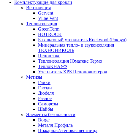
Комплектующие для кровли
Вентиляция
Gervent
Vilpe Vent
Теплоизоляция
GreenTerm
HOTROCK
Базальтовый утеплитель Rockwool (Роквул)
Минеральная тепло- и звукоизоляция
ТЕХНОНИКОЛЬ
Пеноплэкс
Теплоизоляция Юматекс Термо
ТеплоКНАУФ
Утеплитель XPS Пенополистерол
Метизы
Гайки
Гвозди
Дюбеля
Разное
Саморезы
Шайбы
Элементы безопасности
Borge
Металл Профиль
Пожарная/стеновая лестница