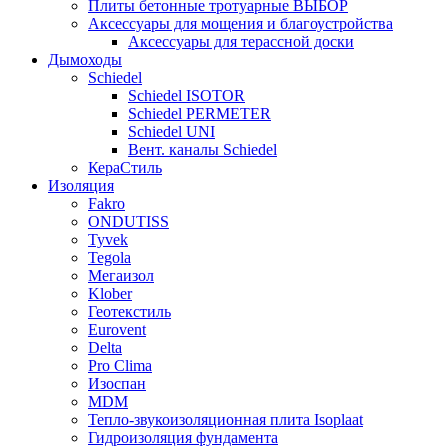
Плиты бетонные тротуарные ВЫБОР
Аксессуары для мощения и благоустройства
Аксессуары для терассной доски
Дымоходы
Schiedel
Schiedel ISOTOR
Schiedel PERMETER
Schiedel UNI
Вент. каналы Schiedel
КераСтиль
Изоляция
Fakro
ONDUTISS
Tyvek
Tegola
Мегаизол
Klober
Геотекстиль
Eurovent
Delta
Pro Clima
Изоспан
MDM
Тепло-звукоизоляционная плита Isoplaat
Гидроизоляция фундамента