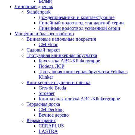
Белый
Линейный дренаж
Standartpark
Дождеприемники и комплектующие
Линейный водоотвод стандартной серии
Линейный водоотвод усиленной серии
Мощение и благоустройство
Виниловые напольные покрытия
CM Floor
Садовый паркет
Тротуарная клинкерная брусчатка
Брусчатка АВС-Klinkergruppe
Победа ЛСР
Тротуарная клинкерная брусчатка Feldhaus
Klinker
Клинкерные ступени и плитка
Gres de Breda
Stroeher
Клинкерная плитка ABC-Klinkergruppe
Террасная доска
CM Decking
Вечное дерево
Керамогранит
CERAPLUS
LASTRA