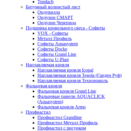
Tondach
Битумный волнистый лист
Ондувилла
Ондулин СМАРТ
Ондулин Черепица
Подшивка кровельного свеса - Софиты
VOX - Софиты
Металл Профиль
Софиты Aquasystem
Софиты Docke
Софиты Grand Line
Софиты U-Plast
Наплавляемая кровля
Наплавляемая кровля Icopal
Наплавляемая кровля Tegola (Гарден Руф)
Наплавляемая кровля Технониколь
Фальцевая кровля
Фальцевая кровля Grand Line
Фальцевые панели AQUACLICK
(Aquasystem)
Фальцевая кровля Armo
Профнастил
Профнастил Grandline
Профнастил Металл Профиль
Профнастил с рисунком