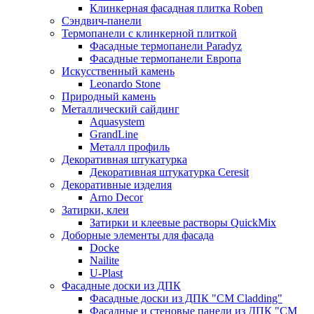
Клинкерная фасадная плитка Roben
Сэндвич-панели
Термопанели с клинкерной плиткой
Фасадные термопанели Paradyz
Фасадные термопанели Европа
Искусственный камень
Leonardo Stone
Природный камень
Металлический сайдинг
Aquasystem
GrandLine
Металл профиль
Декоративная штукатурка
Декоративная штукатурка Ceresit
Декоративные изделия
Arno Decor
Затирки, клеи
Затирки и клеевые растворы QuickMix
Доборные элементы для фасада
Docke
Nailite
U-Plast
Фасадные доски из ДПК
Фасадные доски из ДПК "CM Cladding"
Фасадные и стеновые панели из ДПК "CM