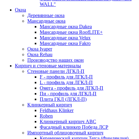
WALL"
Окна
Деревянные окна
Мансардные окна
Мансардные окна Dakea
Мансардные окна RoofLITE+
Мансардные окна Velux
Мансардные окна Fakro
Окна Ivaper
Окна Rehau
Производство наших окон
Кирпич и стеновые материалы
Стеновые панели ЛГКЛ-П
F - профиль для ЛГКЛ-П
L - профиль для ЛГКЛ-П
Омега - профиль для ЛГКЛ-П
Пи - профиль для ЛГКЛ-П
Плита ГКЛ (ЛГКЛ-П)
Клинкерный кирпич
Feldhaus Klinker
Roben
Клинкерный кирпич ABC
Фасадный клинкер Победа ЛСР
Импортный облицовочный кирпич
Керамический кирпич Terca (Финляндия)