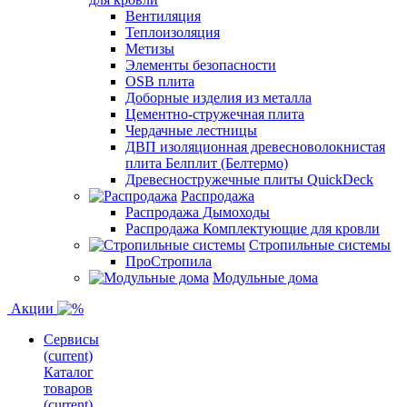
Вентиляция
Теплоизоляция
Метизы
Элементы безопасности
OSB плита
Доборные изделия из металла
Цементно-стружечная плита
Чердачные лестницы
ДВП изоляционная древесноволокнистая
плита Белплит (Белтермо)
Древесностружечные плиты QuickDeck
Распродажа
Распродажа Дымоходы
Распродажа Комплектующие для кровли
Стропильные системы
ПроСтропила
Модульные дома
Акции
Сервисы
(current)
Каталог
товаров
(current)