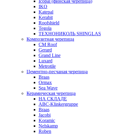
Icopal (финская черепица)
IKO
Katepal
Kerabit
Roofshield
Tegola
ТЕХНОНИКОЛЬ SHINGLAS
Композитная черепица
CM Roof
Gerard
Grand Line
Luxard
Metrotile
Цементно-песчаная черепица
Braas
Ormax
Sea Wave
Керамическая черепица
НА СКЛАДЕ
ABC-Klinkergruppe
Braas
Jacobi
Koramic
Nelskamp
Roben