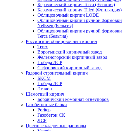
Керамический кирпич Terca (Эстония)
Керамический кирпич Tilleri (Финляндия)
Облицовочный кирпич LODE
Облицовочный кирпич ручной формовки
Nelissen (Бельгия)
Облицовочный кирпич ручной формовки
Terca (Бельгия)
Российский облицовочный кирпич
Terex
Воротынский кирпичный завод
Железногорский кирпичный завод
Победа ЛСР
Сафоновский кирпичный завод
Рядовой строительный кирпич
БКСМ
Победа ЛСР
Эталон
Шамотный кирпич
Боровичский комбинат огнеупоров
Газобетонные блоки
Poritep
Газобетон СК
ЛСР
Цветные кладочные растворы
Vetonit