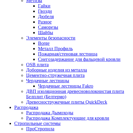
Метизы
Гайки
Гвозди
Дюбеля
Разное
Саморезы
Шайбы
Элементы безопасности
Borge
Металл Профиль
Пожарная/стеновая лестница
Снегозадержание для фальцевой кровли
OSB плита
Доборные изделия из металла
Цементно-стружечная плита
Чердачные лестницы
Чердачные лестницы Fakro
ДВП изоляционная древесноволокнистая плита
Белплит (Белтермо)
Древесностружечные плиты QuickDeck
Распродажа
Распродажа Дымоходы
Распродажа Комплектующие для кровли
Стропильные системы
ПроСтропила