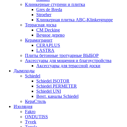
Клинкерные ступени и плитка
Gres de Breda
Stroeher
Клинкерная плитка ABC-Klinkergruppe
Террасная доска
CM Decking
Вечное дерево
Керамогранит
CERAPLUS
LASTRA
Плиты бетонные тротуарные ВЫБОР
Аксессуары для мощения и благоустройства
Аксессуары для терассной доски
Дымоходы
Schiedel
Schiedel ISOTOR
Schiedel PERMETER
Schiedel UNI
Вент. каналы Schiedel
КераСтиль
Изоляция
Fakro
ONDUTISS
Tyvek
Tegola