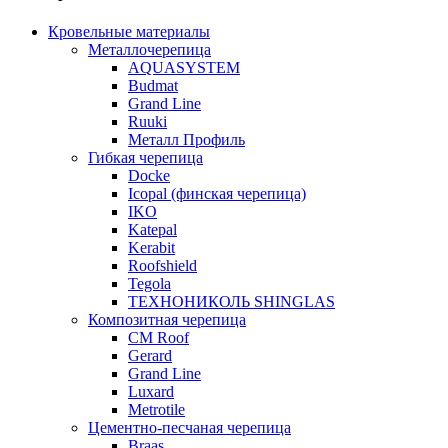
Кровельные материалы
Металлочерепица
AQUASYSTEM
Budmat
Grand Line
Ruuki
Металл Профиль
Гибкая черепица
Docke
Icopal (финская черепица)
IKO
Katepal
Kerabit
Roofshield
Tegola
ТЕХНОНИКОЛЬ SHINGLAS
Композитная черепица
CM Roof
Gerard
Grand Line
Luxard
Metrotile
Цементно-песчаная черепица
Braas