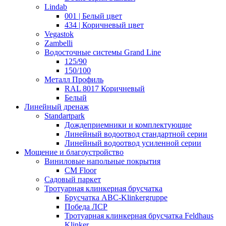
Lindab
001 | Белый цвет
434 | Коричневый цвет
Vegastok
Zambelli
Водосточные системы Grand Line
125/90
150/100
Металл Профиль
RAL 8017 Коричневый
Белый
Линейный дренаж
Standartpark
Дождеприемники и комплектующие
Линейный водоотвод стандартной серии
Линейный водоотвод усиленной серии
Мощение и благоустройство
Виниловые напольные покрытия
CM Floor
Садовый паркет
Тротуарная клинкерная брусчатка
Брусчатка АВС-Klinkergruppe
Победа ЛСР
Тротуарная клинкерная брусчатка Feldhaus
Klinker