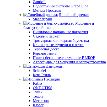
Zambelli
Водосточные системы Grand Line
Металл Профиль
Линейный дренаж
Standartpark
Мощение и
благоустройство
Виниловые напольные покрытия
Садовый паркет
Тротуарная клинкерная брусчатка
Клинкерные ступени и плитка
Террасная доска
Керамогранит
Плиты бетонные тротуарные ВЫБОР
Аксессуары для мощения и благоустройства
Дымоходы
Schiedel
КераСтиль
Изоляция
Fakro
ONDUTISS
Tyvek
Tegola
Мегаизол
Klober