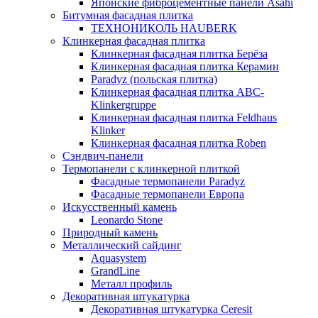
Японские фиброцементные панели Asahi
Битумная фасадная плитка
ТЕХНОНИКОЛЬ HAUBERK
Клинкерная фасадная плитка
Клинкерная фасадная плитка Берёза
Клинкерная фасадная плитка Керамин
Paradyz (польская плитка)
Клинкерная фасадная плитка ABC-
Klinkergruppe
Клинкерная фасадная плитка Feldhaus
Klinker
Клинкерная фасадная плитка Roben
Сэндвич-панели
Термопанели с клинкерной плиткой
Фасадные термопанели Paradyz
Фасадные термопанели Европа
Искусственный камень
Leonardo Stone
Природный камень
Металлический сайдинг
Aquasystem
GrandLine
Металл профиль
Декоративная штукатурка
Декоративная штукатурка Ceresit