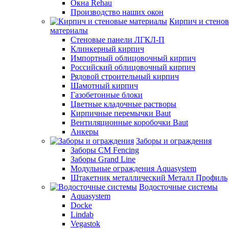
Окна Rehau
Производство наших окон
Кирпич и стено
материалы
Стеновые панели ЛГКЛ-П
Клинкерный кирпич
Импортный облицовочный кирпич
Российский облицовочный кирпич
Рядовой строительный кирпич
Шамотный кирпич
Газобетонные блоки
Цветные кладочные растворы
Кирпичные перемычки Baut
Вентиляционные коробочки Baut
Анкеры
Заборы и ограждения
Заборы CM Fencing
Заборы Grand Line
Модульные ограждения Aquasystem
Штакетник металлический Металл Профиль
Водосточные системы
Aquasystem
Docke
Lindab
Vegastok