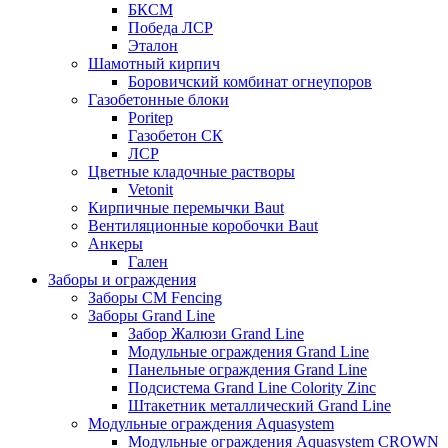
БКСМ
Победа ЛСР
Эталон
Шамотный кирпич
Боровичский комбинат огнеупоров
Газобетонные блоки
Poritep
Газобетон СК
ЛСР
Цветные кладочные растворы
Vetonit
Кирпичные перемычки Baut
Вентиляционные коробочки Baut
Анкеры
Гален
Заборы и ограждения
Заборы CM Fencing
Заборы Grand Line
Забор Жалюзи Grand Line
Модульные ограждения Grand Line
Панельные ограждения Grand Line
Подсистема Grand Line Colority Zinc
Штакетник металлический Grand Line
Модульные ограждения Aquasystem
Модульные ограждения Aquasystem CROWN