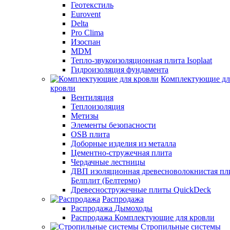
Геотекстиль
Eurovent
Delta
Pro Clima
Изоспан
MDM
Тепло-звукоизоляционная плита Isoplaat
Гидроизоляция фундамента
Комплектующие дл
кровли
Вентиляция
Теплоизоляция
Метизы
Элементы безопасности
OSB плита
Доборные изделия из металла
Цементно-стружечная плита
Чердачные лестницы
ДВП изоляционная древесноволокнистая пл
Белплит (Белтермо)
Древесностружечные плиты QuickDeck
Распродажа
Распродажа Дымоходы
Распродажа Комплектующие для кровли
Стропильные системы