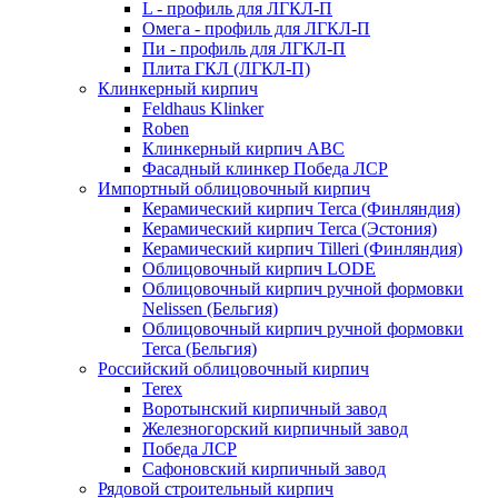
L - профиль для ЛГКЛ-П
Омега - профиль для ЛГКЛ-П
Пи - профиль для ЛГКЛ-П
Плита ГКЛ (ЛГКЛ-П)
Клинкерный кирпич
Feldhaus Klinker
Roben
Клинкерный кирпич ABC
Фасадный клинкер Победа ЛСР
Импортный облицовочный кирпич
Керамический кирпич Terca (Финляндия)
Керамический кирпич Terca (Эстония)
Керамический кирпич Tilleri (Финляндия)
Облицовочный кирпич LODE
Облицовочный кирпич ручной формовки
Nelissen (Бельгия)
Облицовочный кирпич ручной формовки
Terca (Бельгия)
Российский облицовочный кирпич
Terex
Воротынский кирпичный завод
Железногорский кирпичный завод
Победа ЛСР
Сафоновский кирпичный завод
Рядовой строительный кирпич