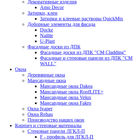
Декоративные изделия
Arno Decor
Затирки, клеи
Затирки и клеевые растворы QuickMix
Доборные элементы для фасада
Docke
Nailite
U-Plast
Фасадные доски из ДПК
Фасадные доски из ДПК "CM Cladding"
Фасадные и стеновые панели из ДПК "CM
WALL"
Окна
Деревянные окна
Мансардные окна
Мансардные окна Dakea
Мансардные окна RoofLITE+
Мансардные окна Velux
Мансардные окна Fakro
Окна Ivaper
Окна Rehau
Производство наших окон
Кирпич и стеновые материалы
Стеновые панели ЛГКЛ-П
F - профиль для ЛГКЛ-П