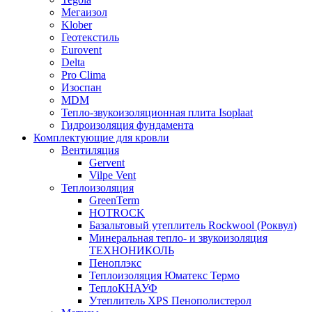
Мегаизол
Klober
Геотекстиль
Eurovent
Delta
Pro Clima
Изоспан
MDM
Тепло-звукоизоляционная плита Isoplaat
Гидроизоляция фундамента
Комплектующие для кровли
Вентиляция
Gervent
Vilpe Vent
Теплоизоляция
GreenTerm
HOTROCK
Базальтовый утеплитель Rockwool (Роквул)
Минеральная тепло- и звукоизоляция
ТЕХНОНИКОЛЬ
Пеноплэкс
Теплоизоляция Юматекс Термо
ТеплоКНАУФ
Утеплитель XPS Пенополистерол