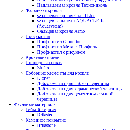
Наплавляемая кровля Технониколь
Фальцевая кровля
Фальцевая кровля Grand Line
Фальцевые панели AQUACLICK
(Aquasystem)
Фальцевая кровля Armo
Профнастил
Профнастил Grandline
Профнастил Металл Профиль
Профнастил с рисунком
Кровельная медь
Природная кровля
ZinCo
Доборные элементы для кровли
Klober
Доб.элементы для гибкой черепицы
Доб.элементы для керамической черепицы
Доб.элементы для цементно-песчаной
черепицы
Фасадные материалы
Гибкий кирпич
Brilastec
Каменное покрытие
Brilastone