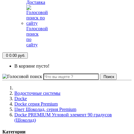
Доставка
Голосовой
поиск
по
сайту
0
0.00 руб.
В корзине пусто!
Поиск
Водосточные системы
Docke
Docke серия Premium
Цвет Шоколад, серия Premium
Docke PREMIUM Угловой элемент 90 градусов
(Шоколад)
Категории