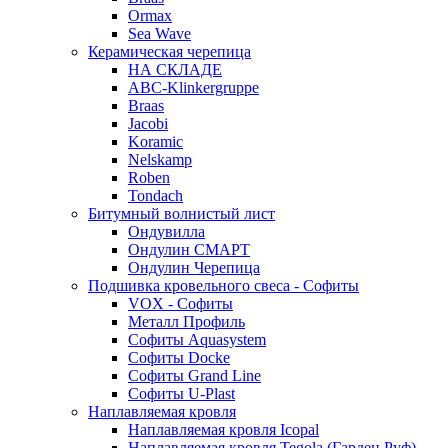
Ormax
Sea Wave
Керамическая черепица
НА СКЛАДЕ
ABC-Klinkergruppe
Braas
Jacobi
Koramic
Nelskamp
Roben
Tondach
Битумный волнистый лист
Ондувилла
Ондулин СМАРТ
Ондулин Черепица
Подшивка кровельного свеса - Софиты
VOX - Софиты
Металл Профиль
Софиты Aquasystem
Софиты Docke
Софиты Grand Line
Софиты U-Plast
Наплавляемая кровля
Наплавляемая кровля Icopal
Наплавляемая кровля Tegola (Гарден Руф)