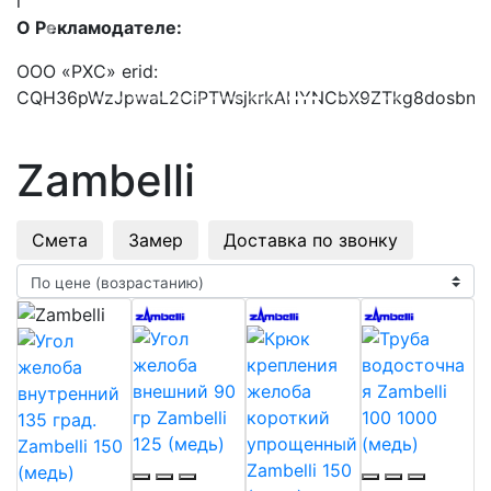
i
О Рекламодателе:
Previous
Next
ООО «РХС» erid:
CQH36pWzJpwaL2CiPTWsjkrkAHYNCbX9ZTkg8dosbn
Zambelli
Смета
Замер
Доставка по звонку