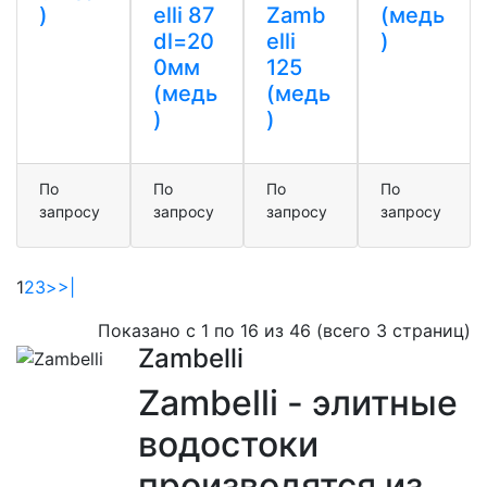
)
elli 87
Zamb
(медь
dl=20
elli
)
0мм
125
(медь
(медь
)
)
По
По
По
По
запросу
запросу
запросу
запросу
1
2
3
>
>|
Показано с 1 по 16 из 46 (всего 3 страниц)
Zambelli
Zambelli - элитные
водостоки
производятся из