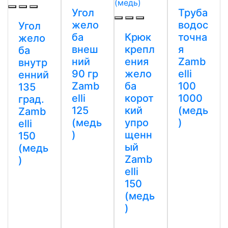
Угол
Труба
жело
водос
Угол
ба
Крюк
точна
жело
внеш
крепл
я
ба
ний
ения
Zamb
внутр
90 гр
жело
elli
енний
Zamb
ба
100
135
elli
корот
1000
град.
125
кий
(медь
Zamb
(медь
упро
)
elli
)
щенн
150
ый
(медь
Zamb
)
elli
150
(медь
)