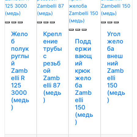
Жело
Крепл
Угол
б
ение
Подд
жело
полук
трубы
ержи
ба
руглы
с
вающ
внеш
й
резьб
ий
ний
Zamb
ой
крюк
Zamb
elli R
Zamb
жело
elli
125
elli 87
ба
150
3000
(медь
Zamb
(медь
(медь
)
elli
)
)
150
(медь
)