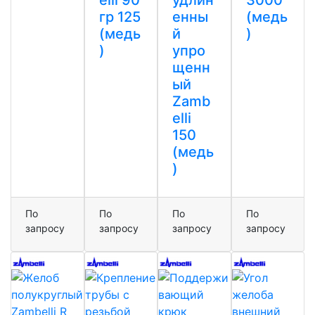
гр 125
енны
(медь
(медь
й
)
)
упро
щенн
ый
Zamb
elli
150
(медь
)
По
По
По
По
запросу
запросу
запросу
запросу