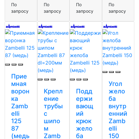
По
По
По
По
запросу
запросу
запросу
запросу
Прие
мная
Угол
ворон
Крепл
Подд
жело
ка
ение
ержи
ба
Zamb
трубы
вающ
внутр
elli
с
ий
енний
125
шипо
крюк
Zamb
87
м
жело
elli
(медь
Zamb
ба
150