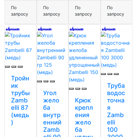
По
По
По
По
запросу
запросу
запросу
запросу
Тройн
ик
Труба
трубы
Угол
водос
Zamb
жело
Крюк
точна
elli 87
ба
крепл
я
(медь
внутр
ения
Zamb
)
енний
жело
elli
Zamb
ба
100
elli 90
удлин
3000