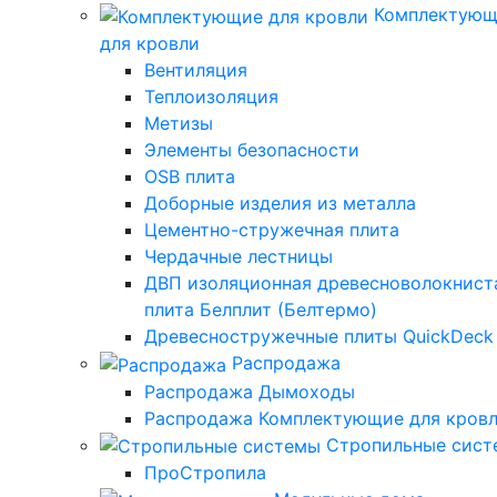
Комплектующ
для кровли
Вентиляция
Теплоизоляция
Метизы
Элементы безопасности
OSB плита
Доборные изделия из металла
Цементно-стружечная плита
Чердачные лестницы
ДВП изоляционная древесноволокнист
плита Белплит (Белтермо)
Древесностружечные плиты QuickDeck
Распродажа
Распродажа Дымоходы
Распродажа Комплектующие для кров
Стропильные сис
ПроСтропила