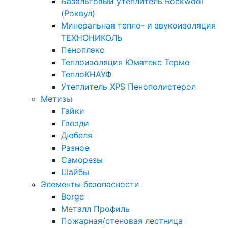
Базальтовый утеплитель Rockwool
(Роквул)
Минеральная тепло- и звукоизоляция
ТЕХНОНИКОЛЬ
Пеноплэкс
Теплоизоляция Юматекс Термо
ТеплоКНАУФ
Утеплитель XPS Пенополистерол
Метизы
Гайки
Гвозди
Дюбеля
Разное
Саморезы
Шайбы
Элементы безопасности
Borge
Металл Профиль
Пожарная/стеновая лестница