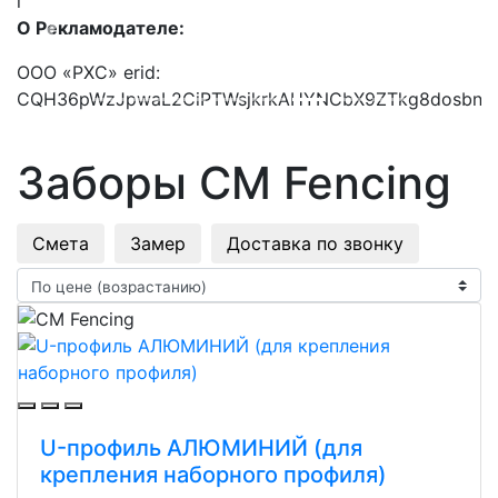
i
О Рекламодателе:
Previous
Next
ООО «РХС» erid:
CQH36pWzJpwaL2CiPTWsjkrkAHYNCbX9ZTkg8dosbn
Заборы CM Fencing
Смета
Замер
Доставка по звонку
U-профиль АЛЮМИНИЙ (для
крепления наборного профиля)