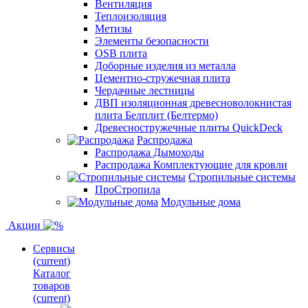
Вентиляция
Теплоизоляция
Метизы
Элементы безопасности
OSB плита
Доборные изделия из металла
Цементно-стружечная плита
Чердачные лестницы
ДВП изоляционная древесноволокнистая
плита Белплит (Белтермо)
Древесностружечные плиты QuickDeck
Распродажа
Распродажа Дымоходы
Распродажа Комплектующие для кровли
Стропильные системы
ПроСтропила
Модульные дома
Акции
Сервисы
(current)
Каталог
товаров
(current)