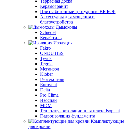
Террасная доска
Керамогранит
Плиты бетонные тротуарные ВЫБОР
Аксессуары для мощения и
благоустройства
Дымоходы
Schiedel
КераСтиль
Изоляция
Fakro
ONDUTISS
Tyvek
Tegola
Мегаизол
Klober
Геотекстиль
Eurovent
Delta
Pro Clima
Изоспан
MDM
Тепло-звукоизоляционная плита Isoplaat
Гидроизоляция фундамента
Комплектующие
для кровли