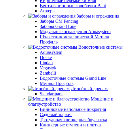
Кирпичные перемычки Baut
Вентиляционные коробочки Baut
Анкеры
Заборы и ограждения
Заборы CM Fencing
Заборы Grand Line
Модульные ограждения Aquasystem
Штакетник металлический Металл
Профиль
Водосточные системы
Aquasystem
Docke
Lindab
Vegastok
Zambelli
Водосточные системы Grand Line
Металл Профиль
Линейный дренаж
Standartpark
Мощение и
благоустройство
Виниловые напольные покрытия
Садовый паркет
Тротуарная клинкерная брусчатка
Клинкерные ступени и плитка