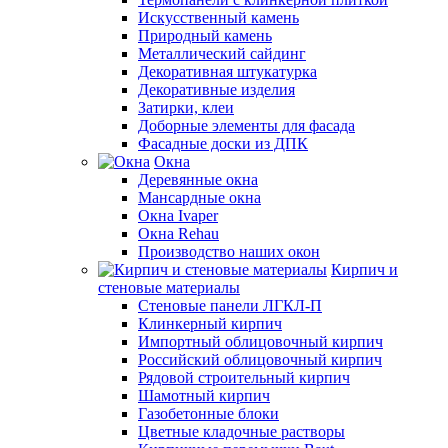
Искусственный камень
Природный камень
Металлический сайдинг
Декоративная штукатурка
Декоративные изделия
Затирки, клеи
Доборные элементы для фасада
Фасадные доски из ДПК
Окна
Деревянные окна
Мансардные окна
Окна Ivaper
Окна Rehau
Производство наших окон
Кирпич и
стеновые материалы
Стеновые панели ЛГКЛ-П
Клинкерный кирпич
Импортный облицовочный кирпич
Российский облицовочный кирпич
Рядовой строительный кирпич
Шамотный кирпич
Газобетонные блоки
Цветные кладочные растворы