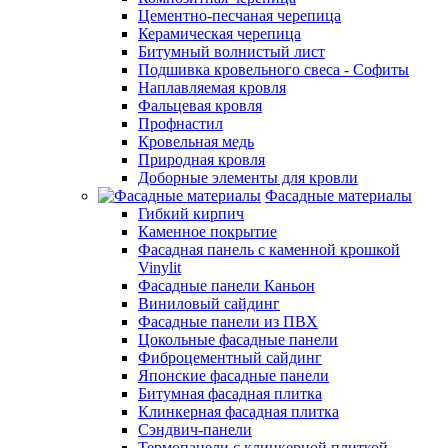
Цементно-песчаная черепица
Керамическая черепица
Битумный волнистый лист
Подшивка кровельного свеса - Софиты
Наплавляемая кровля
Фальцевая кровля
Профнастил
Кровельная медь
Природная кровля
Доборные элементы для кровли
Фасадные материалы
Гибкий кирпич
Каменное покрытие
Фасадная панель с каменной крошкой
Vinylit
Фасадные панели Каньон
Виниловый сайдинг
Фасадные панели из ПВХ
Цокольные фасадные панели
Фиброцементный сайдинг
Японские фасадные панели
Битумная фасадная плитка
Клинкерная фасадная плитка
Сэндвич-панели
Термопанели с клинкерной плиткой